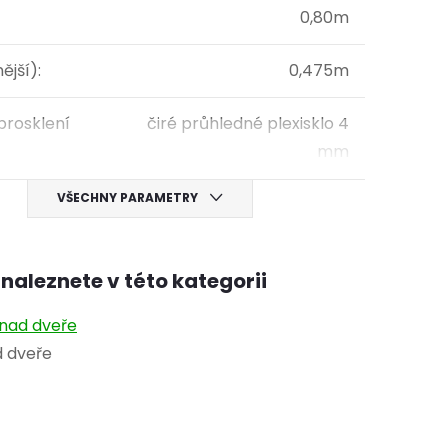
0,80m
ější)
:
0,475m
prosklení
čiré průhledné plexisklo 4
mm
VŠECHNY PARAMETRY
naleznete v této kategorii
 nad dveře
d dveře