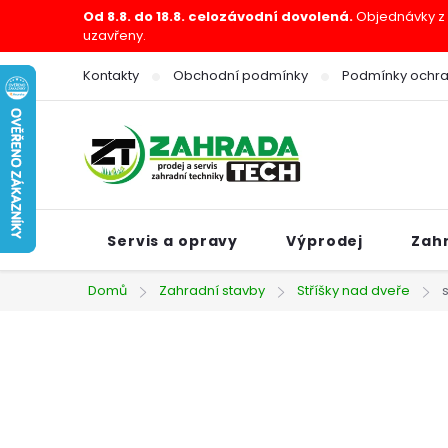
Přejít
Od 8.8. do 18.8. celozávodní dovolená.
Objednávky z e
uzavřeny.
na
obsah
Kontakty
Obchodní podmínky
Podmínky ochra
Servis a opravy
Výprodej
Zah
Domů
Zahradní stavby
Stříšky nad dveře