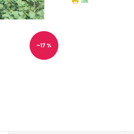
Tisk
–17 %