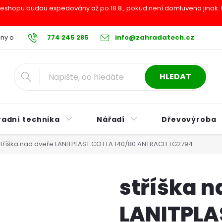
shopu budou expedovány až po 18.8., pokud není domluveno jinak. Pr
ny osobních údajů
774 245 285
Reklamační řád
info@zahradatech.cz
Postup při nákupu na s
HLEDAT
radní technika
Nářadí
Dřevovýroba
stříška nad dveře LANITPLAST COTTA 140/80 ANTRACIT LG2794
stříška n
LANITPLA