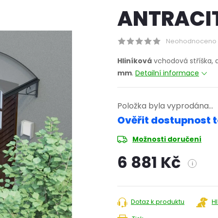
ANTRACIT
Neohodnoceno
Hliníková
vchodová stříška, a
mm
.
Detailní informace
Položka byla vyprodána…
Ověřit dostupnost t
Možnosti doručení
6 881 Kč
i
Měrná
cena:
Dotaz k produktu
H