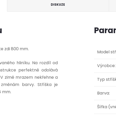
DISKUZE
u
Para
ke zdi 800 mm.
Model stř
aného hliníku. Na rozdíl od
Výrobce
:
onstrukce perfektně odolává
ní. V zimě mrazem nekřehne a
Typ stříš
 změnám barvy. Stříška je
 4 mm.
Barva
:
Šířka (vn