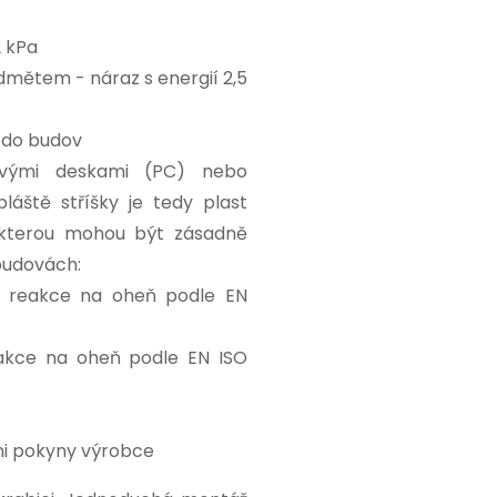
2 kPa
dmětem - náraz s energií 2,5
ů do budov
tovými deskami (PC) nebo
láště stříšky je tedy plast
, kterou mohou být zásadně
 budovách:
– reakce na oheň podle EN
eakce na oheň podle EN ISO
mi pokyny výrobce