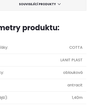
SOUVISEJÍCÍ PRODUKTY
metry produktu:
íšky
:
COTTA
LANIT PLAST
ky
:
oblouková
antracit
ější)
:
1,40m