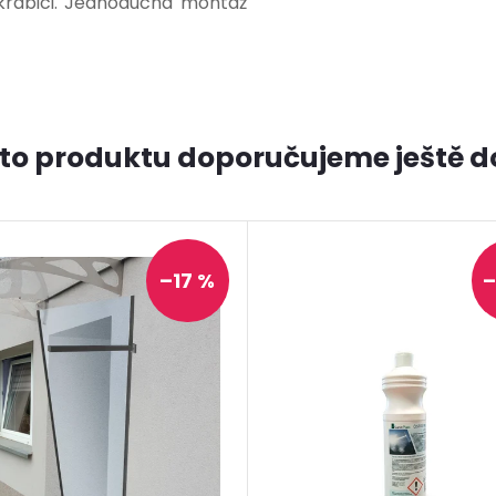
krabici. Jednoduchá montáž
to produktu doporučujeme ještě d
–17 %
–