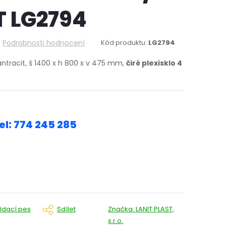
 LG2794
Podrobnosti hodnocení
Kód produktu:
LG2794
ntracit, š 1400 x h 800 x v 475 mm,
čiré plexisklo 4
el: 774 245 285
lídací pes
Sdílet
Značka:
LANIT PLAST,
s.r.o.