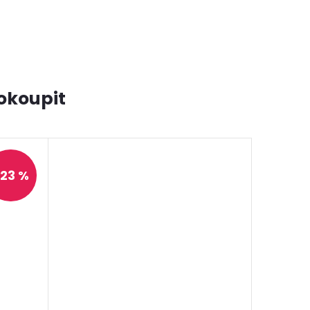
okoupit
23 %