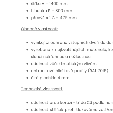
šířka A = 1400 mm
hloubka B = 800 mm
převýšení C = 475 mm
Obecné vlastnosti:
vynikající ochrana vstupních dveří do d
vyrobeno z nejkvalitnějších materiálů, k
slunci nekřehnou a nežloutnou
odolnost vůči klimatickým vlivům
antracitové hliníkové profily (RAL 7016)
čiré plexisklo 4 mm
Technické vlastnosti:
odolnost proti korozi - třída C3 podle no
odolnost stříšek proti tlakovému zatížen