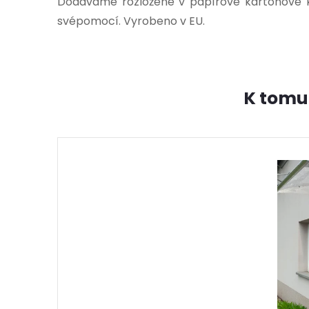
Dodáváme rozložené v papírové kartonové 
svépomocí. Vyrobeno v EU.
K tomu