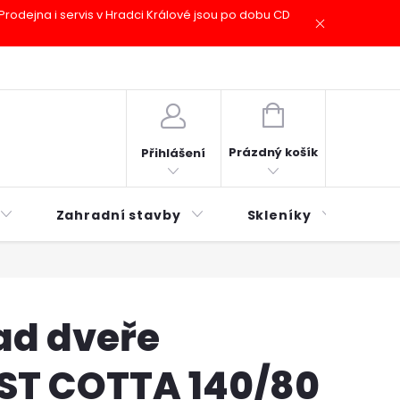
odejna i servis v Hradci Králové jsou po dobu CD
plátky ESSOX
Novinky
NÁKUPNÍ
KOŠÍK
Prázdný košík
Přihlášení
Zahradní stavby
Skleníky
Mu
ad dveře
ST COTTA 140/80