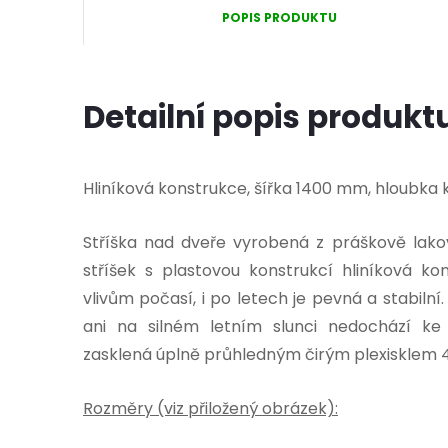
POPIS PRODUKTU
Detailní popis produkt
Hliníková konstrukce, šířka 1400 mm, hloubka 
Stříška nad dveře vyrobená z práškově lakov
stříšek s plastovou konstrukcí hliníková k
vlivům počasí, i po letech je pevná a stabil
ani na silném letním slunci nedochází ke
zasklená úplně průhledným čirým plexisklem
Rozměry (viz přiložený obrázek):