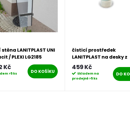
 stěna LANITPLAST UNI
čisticí prostředek
cit / PLEXI LG2185
LANITPLAST na desky z
polykarbonátu
2 Kč
459 Kč
DO KOŠÍKU
DO KO
adem
>5 ks
Skladem na
prodejně
>5 ks