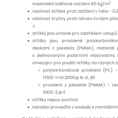
2
maximální sněhové zatížení 80 kg/m
odolnost stříšek proti zatížení v tahu - 0,
odolnost krytiny proti nárazu tvrdým pře
J
stříšky jsou určené pro zastřešení vstup
stříšky jsou prosklené polykarboná
deskami z plexiskla (PMMA), materiál p
s definovanými požárními vlastnostmi
omezující pro použití stříšky na různých
polykarbonátové prosklení (PC) 
13501-1+A1:2009 je B, s1, d0
prosklení z plexiskla (PMMA) – r
11925-2 je E
stříšky nejsou pochozí
instalaci proveďte v souladu s montážní