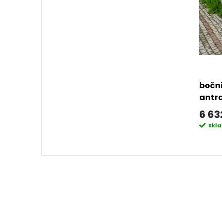
boční
antra
6 63
Skl