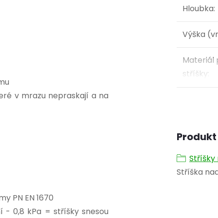
Hloubka
:
Výška (vn
Materiál 
stříšky
:
omu
teré v mrazu nepraskají a na
Produkt 
Stříšky
Stříška na
rmy PN EN 1670
í - 0,8 kPa = stříšky snesou