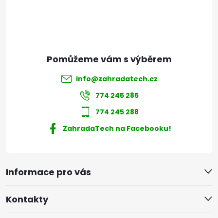
í
info
@
zahradatech.cz
774 245 285
774 245 288
ZahradaTech na Facebooku!
Informace pro vás
Kontakty