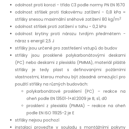
odolnost proti korozi - třída C3 podle normy PN EN 1670
odolnost stříšek proti tlakovému zatížení - 0,8 kPa =
2
stříšky snesou maximální sněhové zatížení 80 kg/m
odolnost stříšek proti zatížení v tahu - 0,2 kPa
odolnost krytiny proti nárazu tvrdým předmětem -
náraz s energií 2,5 J
stříšky jsou určené pro zastřešení vstupů do budov
stříšky jsou prosklené polykarbonátovými deskami
(PC) nebo deskami z plexiskla (PMMA), materiál pláště
stříšky je tedy plast s definovanými požárními
vlastnostmi, kterou mohou být zásadně omezující pro
použití stříšky na různých budovách:
polykarbonátové prosklení (PC) – reakce na
oheň podle EN 13501-1+A1:2009 je B, s1, d0
prosklení z plexiskla (PMMA) – reakce na oheň
podle EN ISO 11925-2 je E
stříšky nejsou pochozí
instalaci proveďte v souladu s montážními pokyny