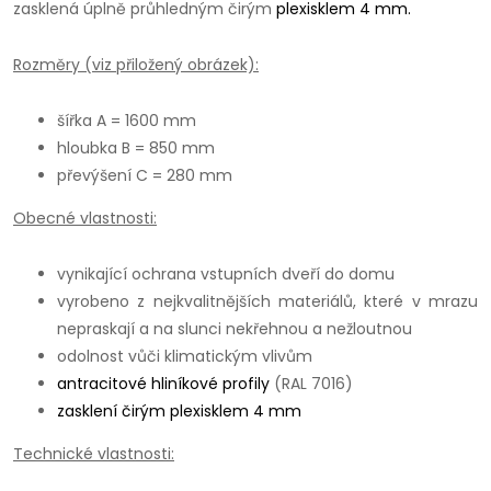
zasklená úplně průhledným čirým
plexisklem 4 mm.
Rozměry (viz přiložený obrázek):
šířka A = 1600 mm
hloubka B = 850 mm
převýšení C = 280 mm
Obecné vlastnosti:
vynikající ochrana vstupních dveří do domu
vyrobeno z nejkvalitnějších materiálů, které v mrazu
nepraskají a na slunci nekřehnou a nežloutnou
odolnost vůči klimatickým vlivům
antracitové hliníkové profily
(RAL 7016)
zasklení čirým plexisklem 4 mm
Technické vlastnosti: