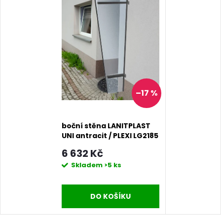
–17 %
boční stěna LANITPLAST
UNI antracit / PLEXI LG2185
6 632 Kč
Skladem
>5 ks
DO KOŠÍKU