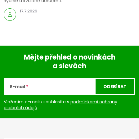
Rychle a kvalitně doručení.
17.7.2026
Mějte přehled o novinkách
a slevách
Z
á
E-mail
ODEBÍRAT
p
Vložením e-mailu souhlasíte s
podmínkami ochrany
osobních údajů
a
t