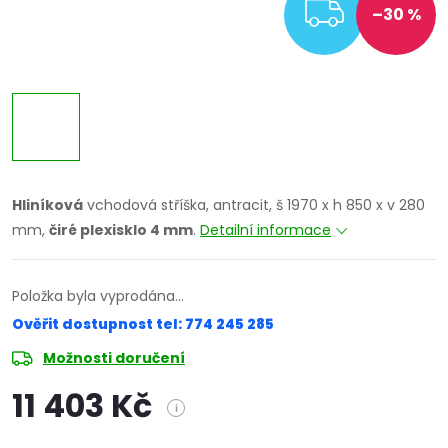
ZDARM
–30 %
Hliníková
vchodová stříška, antracit, š 1970 x h 850 x v 280
mm,
čiré plexisklo 4 mm
.
Detailní informace
Položka byla vyprodána…
Ověřit dostupnost tel: 774 245 285
Možnosti doručení
11 403 Kč
i
Měrná