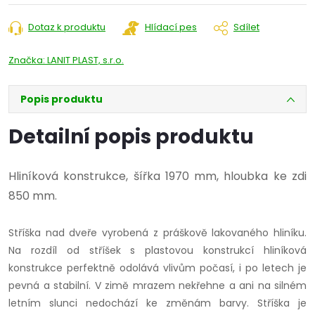
cena:
Dotaz k produktu
Hlídací pes
Sdílet
Značka:
LANIT PLAST, s.r.o.
Popis produktu
Detailní popis produktu
Hliníková konstrukce, šířka 1970 mm, hloubka ke zdi
850 mm.
Stříška nad dveře vyrobená z práškově lakovaného hliníku.
Na rozdíl od stříšek s plastovou konstrukcí hliníková
konstrukce perfektně odolává vlivům počasí, i po letech je
pevná a stabilní. V zimě mrazem nekřehne a ani na silném
letním slunci nedochází ke změnám barvy. Stříška je