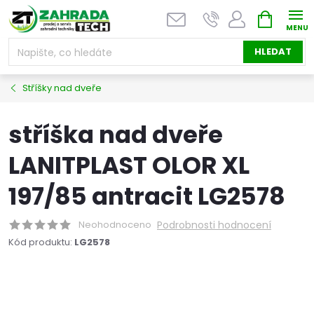
Přejít
NÁKUPNÍ
na
KOŠÍK
obsah
HLEDAT
Stříšky nad dveře
stříška nad dveře
LANITPLAST OLOR XL
197/85 antracit LG2578
Neohodnoceno
Podrobnosti hodnocení
Kód produktu:
LG2578