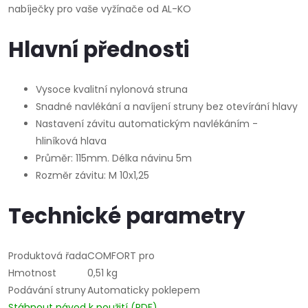
nabíječky pro vaše vyžínače od AL-KO
Hlavní přednosti
Vysoce kvalitní nylonová struna
Snadné navlékání a navíjení struny bez otevírání hlavy
Nastavení závitu automatickým navlékáním -
hliníková hlava
Průměr: 115mm. Délka návinu 5m
Rozměr závitu: M 10x1,25
Technické parametry
Produktová řada
COMFORT pro
Hmotnost
0,51 kg
Podávání struny
Automaticky poklepem
Stáhnout návod k použití (PDF)