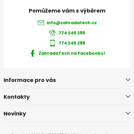
info
@
zahradatech.cz
774 245 285
774 245 288
ZahradaTech na Facebooku!
Informace pro vás
Kontakty
Novinky