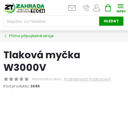
Přejít
NÁKUPNÍ
na
KOŠÍK
obsah
HLEDAT
Přímo připojitelné stroje
Tlaková myčka
W3000V
Neohodnoceno
Podrobnosti hodnocení
Kód produktu:
3688