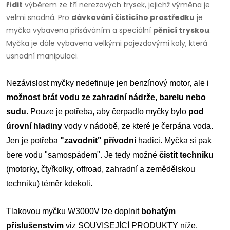
řídit
výběrem ze tří nerezových trysek, jejichž výměna je
velmi snadná. Pro
dávkování čisticího prostředku
je
myčka vybavena přisáváním a speciální
pěnicí tryskou
.
Myčka je dále vybavena velkými pojezdovými koly, která
usnadní manipulaci.
Nezávislost myčky nedefinuje jen benzínový motor, ale i
možnost brát vodu ze zahradní nádrže, barelu nebo
sudu.
Pouze je potřeba, aby čerpadlo myčky bylo
pod
úrovní hladiny
vody v nádobě, ze které je čerpána voda.
Jen je potřeba
"zavodnit" přívodní
hadici. Myčka si pak
bere vodu "samospádem". Je tedy možné
čistit techniku
(motorky, čtyřkolky, offroad, zahradní a zemědělskou
techniku) téměr kdekoli.
Tlakovou myčku W3000V lze doplnit
bohatým
příslušenstvím
viz SOUVISEJÍCÍ PRODUKTY níže.