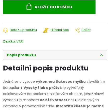
cena:
VLOŽIT DO KOŠÍKU
Dotaz k produktu
Hlídací pes
Sdílet
Značka:
VARI
Popis produktu
Detailní popis produktu
Jedná se o vysoce
výkonnou tlakovou myčku
s kvalitním
čerpadlem.
Vysoký tlak a průtok
je vytvářený
celokovovým čerpadlem s hliníkovým obalem, jehož hlavní
výhodou je mnohem
delší životnost
než u elektrických
čerpadel v porovnatelné třídě.
Intenzitu čištění je možné