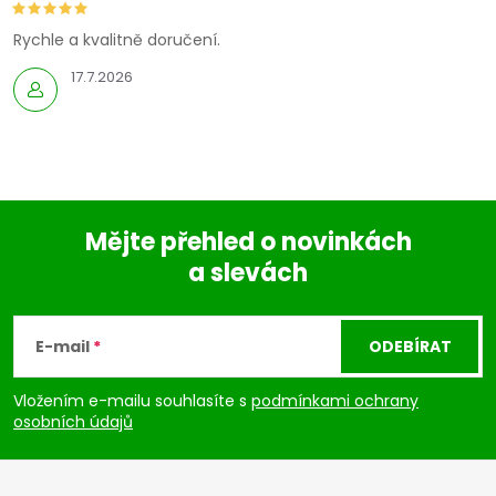
Rychle a kvalitně doručení.
17.7.2026
Mějte přehled o novinkách
a slevách
Z
á
E-mail
ODEBÍRAT
p
Vložením e-mailu souhlasíte s
podmínkami ochrany
osobních údajů
a