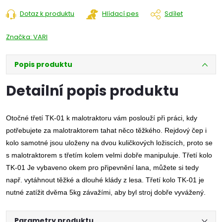
Dotaz k produktu
Hlídací pes
Sdílet
Značka:
VARI
Popis produktu
Detailní popis produktu
Otočné třetí TK-01 k malotraktoru vám poslouží při práci, kdy
potřebujete za malotraktorem tahat něco těžkého. Rejdový čep i
kolo samotné jsou uloženy na dvou kuličkových ložiscích, proto se
s malotraktorem s třetím kolem velmi dobře manipuluje. Třetí kolo
TK-01 Je vybaveno okem pro připevnění lana, můžete si tedy
např. vytáhnout těžké a dlouhé klády z lesa. Třetí kolo TK-01 je
nutné zatížit dvěma 5kg závažími, aby byl stroj dobře vyvážený.
Parametry produktu