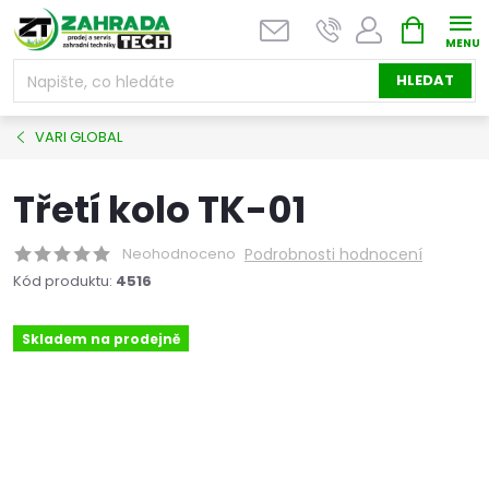
Přejít
NÁKUPNÍ
na
KOŠÍK
obsah
HLEDAT
VARI GLOBAL
Třetí kolo TK-01
Neohodnoceno
Podrobnosti hodnocení
Kód produktu:
4516
Skladem na prodejně