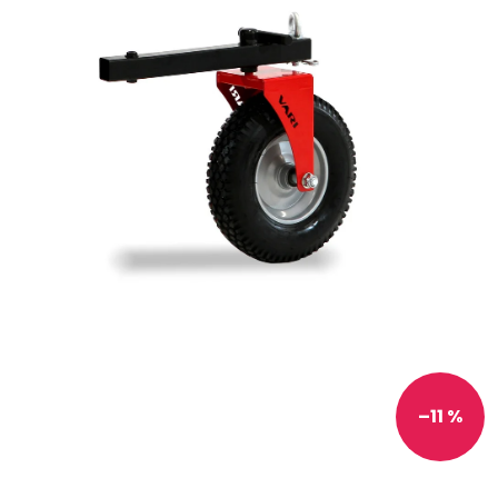
–11 %