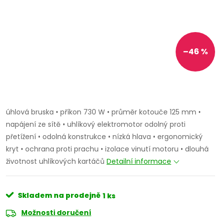
–46 %
úhlová bruska • příkon 730 W • průměr kotouče 125 mm •
napájení ze sítě • uhlíkový elektromotor odolný proti
přetížení • odolná konstrukce • nízká hlava • ergonomický
kryt • ochrana proti prachu • izolace vinutí motoru • dlouhá
životnost uhlíkových kartáčů
Detailní informace
Skladem na prodejně
1 ks
Možnosti doručení