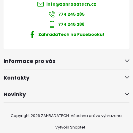
info
@
zahradatech.cz
774 245 285
774 245 288
ZahradaTech na Facebooku!
Informace pro vás
Kontakty
Novinky
Copyright 2026
ZAHRADATECH
. Všechna práva vyhrazena.
Vytvořil Shoptet