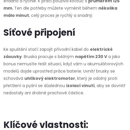
snadno a rychle. K práci používá kotouč s
průměrem 125
mm
. Ten dle potřeby můžete vyměnit během
několika
málo minut
, celý proces je rychlý a snadný.
Síťové připojení
Ke spuštění stačí zapojit přívodní kabel do
elektrické
zásuvky
. Bruska pracuje s běžným
napětím 230 V
a jako
bonus nemusíte řešit situaci, když vám u akumulátorových
modelů dojde uprostřed práce baterie. Uvnitř brusky se
schovává
uhlíkový elektromotor
, který je odolný proti
přetížení a pyšní se důslednou
izolací vinutí
, aby se dovnitř
nedostaly ani drobné prachové částice.
Klíčové vlastnosti: