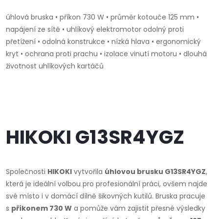
úhlová bruska • příkon 730 W • průměr kotouče 125 mm •
napájení ze sítě • uhlíkový elektromotor odolný proti
přetížení • odolná konstrukce • nízká hlava • ergonomický
kryt • ochrana proti prachu • izolace vinutí motoru • dlouhá
životnost uhlíkových kartáčů
HIKOKI G13SR4YGZ
Společnosti
HIKOKI
vytvořila
úhlovou brusku G13SR4YGZ
,
která je ideální volbou pro profesionální práci, ovšem najde
své místo i v domácí dílně šikovných kutilů. Bruska pracuje
s
příkonem 730 W
a pomůže vám zajistit přesné výsledky