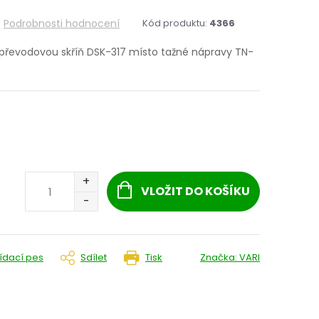
Podrobnosti hodnocení
Kód produktu:
4366
a převodovou skříň DSK-317 místo tažné nápravy TN-
VLOŽIT DO KOŠÍKU
lídací pes
Sdílet
Tisk
Značka:
VARI