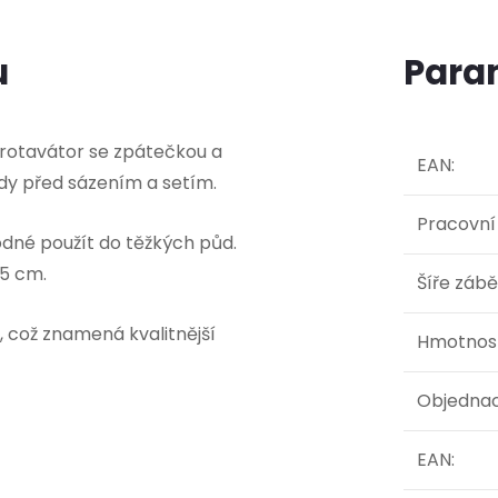
u
Para
 rotavátor se zpátečkou a
EAN
:
dy před sázením a setím.
Pracovní
hodné použít do těžkých půd.
95 cm.
Šíře zábě
í, což znamená kvalitnější
Hmotnos
Objednac
EAN
: