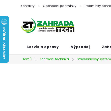
Přejít
Kontakty
Obchodní podmínky
Podmínky ochra
na
obsah
Servis a opravy
Výprodej
Zah
Domů
Zahradní technika
Stavebnicový systém