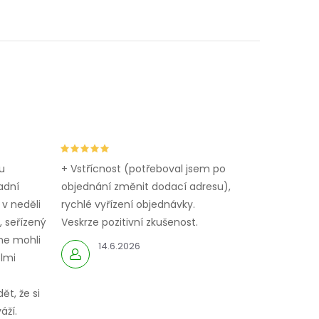
u
+ Vstřícnost (potřeboval jsem po
adní
objednání změnit dodací adresu),
 v neděli
rychlé vyřízení objednávky.
 seřízený
Veskrze pozitivní zkušenost.
me mohli
14.6.2026
elmi
ět, že si
áží.