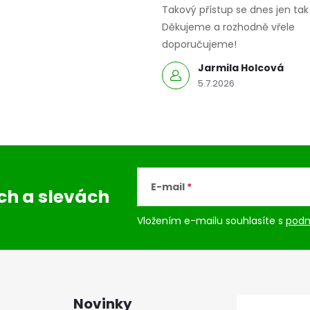
Takový přístup se dnes jen tak 
Děkujeme a rozhodně vřele
doporučujeme!
Jarmila Holcová
5.7.2026
E-mail
ách
a slevách
Vložením e-mailu souhlasíte s
podm
Novinky