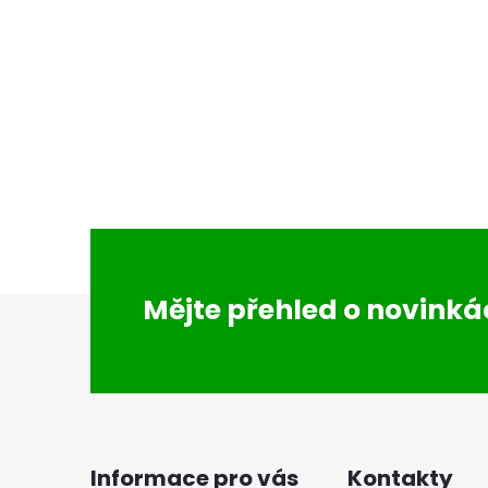
Z
Mějte přehled o novink
á
p
a
Informace pro vás
Kontakty