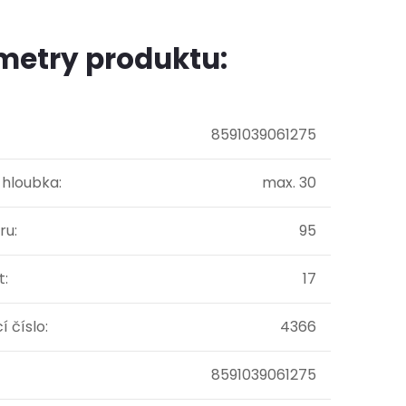
metry produktu:
8591039061275
 hloubka
:
max. 30
ru
:
95
t
:
17
í číslo
:
4366
8591039061275