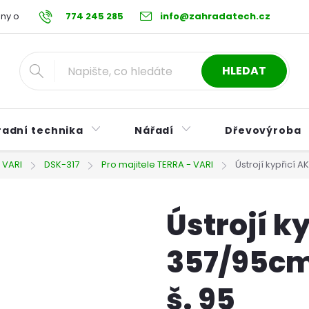
ny osobních údajů
774 245 285
Reklamační řád
info@zahradatech.cz
Postup při nákupu na s
HLEDAT
radní technika
Nářadí
Dřevovýroba
 VARI
DSK-317
Pro majitele TERRA - VARI
Ústrojí kypřicí 
Ústrojí k
357/95cm
š. 95