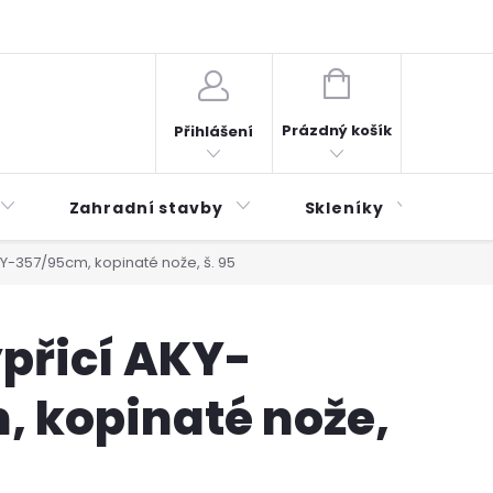
plátky ESSOX
Novinky
NÁKUPNÍ
KOŠÍK
Prázdný košík
Přihlášení
Zahradní stavby
Skleníky
Mu
AKY-357/95cm, kopinaté nože, š. 95
ypřicí AKY-
, kopinaté nože,