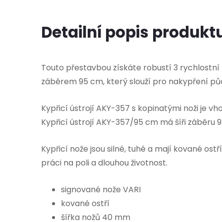
Detailní popis produkt
Touto přestavbou získáte robustí 3 rychlostní
záběrem 95 cm, který slouží pro nakypření pů
Kypřicí ústrojí AKY-357 s kopinatými noži je v
Kypřicí ústrojí AKY-357/95 cm má šíři záběru 
Kypřicí nože jsou silné, tuhé a mají kované ostř
práci na poli a dlouhou životnost.
signované nože VARI
kované ostří
šířka nožů 40 mm