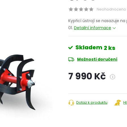
Neohodnoceno
Kypřicí ústrojí se nasazuje n
01.
Detailní informace
Skladem
2 ks
Možnosti doručení
7 990 Kč
i
Měrná
cena:
Dotaz k produktu
H