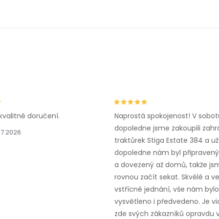
kvalitně doručení.
Naprostá spokojenost! V sobot
dopoledne jsme zakoupili zahr
.7.2026
traktůrek Stiga Estate 384 a už
dopoledne nám byl připravený,
a dovezený až domů, takže js
rovnou začít sekat. Skvělé a v
vstřícné jednání, vše nám bylo
vysvětleno i předvedeno. Je vid
zde svých zákazníků opravdu v