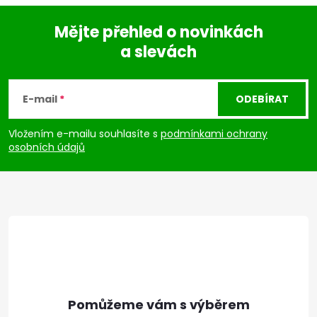
Mějte přehled o novinkách
a slevách
Z
á
E-mail
ODEBÍRAT
p
Vložením e-mailu souhlasíte s
podmínkami ochrany
osobních údajů
a
t
í