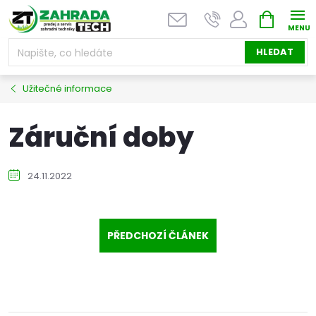
Přejít
NÁKUPNÍ
na
KOŠÍK
obsah
HLEDAT
Užitečné informace
Záruční doby
24.11.2022
PŘEDCHOZÍ ČLÁNEK