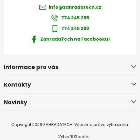
info
@
zahradatech.cz
774 245 285
774 245 288
ZahradaTech na Facebooku!
Informace pro vás
Kontakty
Novinky
Copyright 2026
ZAHRADATECH
. Všechna práva vyhrazena.
Vytvořil Shoptet