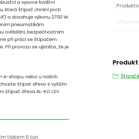
bustní a vysoce kvalitní
Produkto
 která štípač chrání proti
síť) a dosahuje výkonu 2700 W.
Síťové n
rénním pneumatikám.
mu ovládání, bezpečnostním
eme při práci se štípačem
 Při provozu se ujistěte, že je
Produkt 
Štípačk
m e-shopu, nebo u našich
 chcete štípat dřevo s vyšším
ní štípač dřeva AL-KO LSV
cím tlakem 6 tun