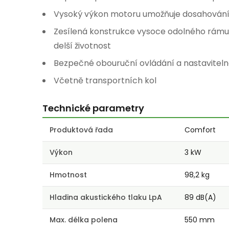
Vysoký výkon motoru umožňuje dosahování 
Zesílená konstrukce vysoce odolného rámu
delší životnost
Bezpečné obouruční ovládání a nastaviteln
Včetně transportních kol
Technické parametry
Produktová řada
Comfort
Výkon
3 kW
Hmotnost
98,2 kg
Hladina akustického tlaku LpA
89 dB(A)
Max. délka polena
550 mm