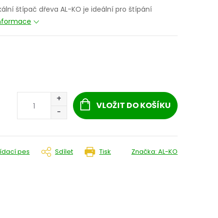
tikální štípač dřeva AL-KO je ideální pro štípání
informace
VLOŽIT DO KOŠÍKU
lídací pes
Sdílet
Tisk
Značka:
AL-KO