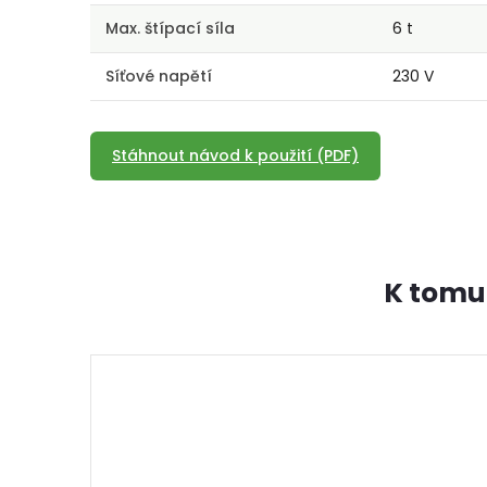
Max. štípací síla
6 t
Síťové napětí
230 V
Stáhnout návod k použití (PDF)
K tomu