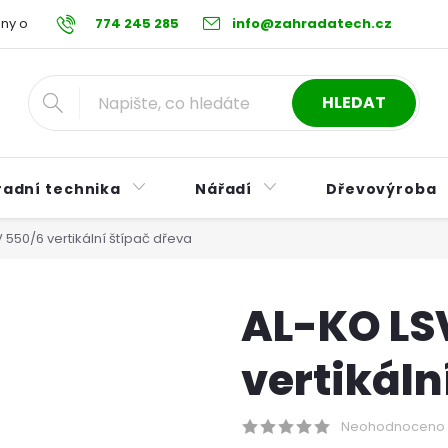
ny osobních údajů
774 245 285
Reklamační řád
info@zahradatech.cz
Postup při nákupu na s
HLEDAT
radní technika
Nářadí
Dřevovýroba
 550/6 vertikální štípač dřeva
AL-KO LS
vertikáln
Neohodnoceno