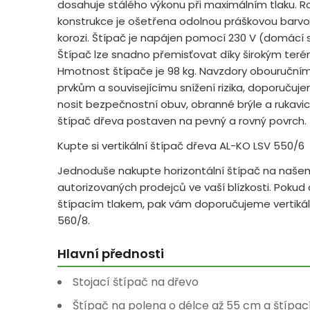
dosahuje stálého výkonu při maximálním tlaku. Ro
konstrukce je ošetřena odolnou práškovou barvou,
korozi. Štípač je napájen pomocí 230 V (domácí 
Štípač lze snadno přemisťovat díky širokým te
Hmotnost štípače je 98 kg. Navzdory obouruční
prvkům a souvisejícímu snížení rizika, doporučuj
nosit bezpečnostní obuv, obranné brýle a rukavice.
štípač dřeva postaven na pevný a rovný povrch.
Kupte si vertikální štípač dřeva AL-KO LSV 550/6
Jednoduše nakupte horizontální štípač na naše
autorizovaných prodejců ve vaší blízkosti. Pokud
štípacím tlakem, pak vám doporučujeme vertikál
560/8.
Hlavní přednosti
Stojací štípač na dřevo
Štípač na polena o délce až 55 cm a štípa