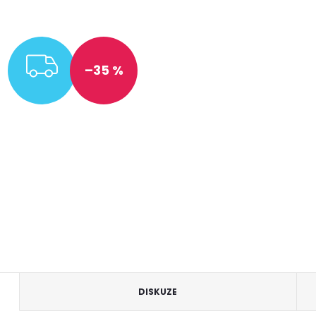
ZDARMA
–35 %
DISKUZE