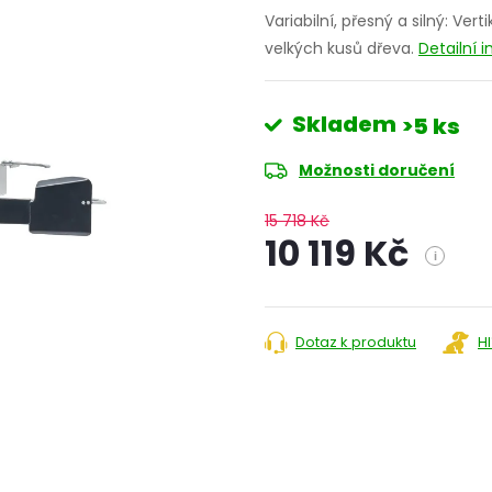
Variabilní, přesný a silný: Ver
velkých kusů dřeva.
Detailní 
Skladem
>5 ks
Možnosti doručení
15 718 Kč
10 119 Kč
i
Měrná
cena:
Dotaz k produktu
H