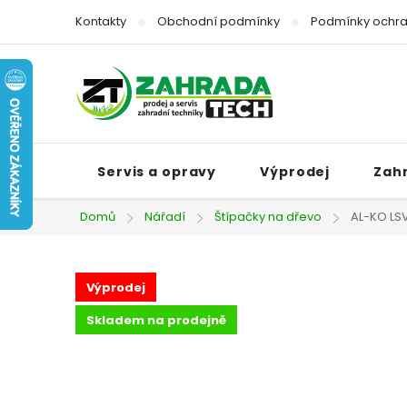
Přejít
Kontakty
Obchodní podmínky
Podmínky ochra
na
obsah
Servis a opravy
Výprodej
Zah
Domů
Nářadí
Štípačky na dřevo
AL-KO LSV
Výprodej
Skladem na prodejně