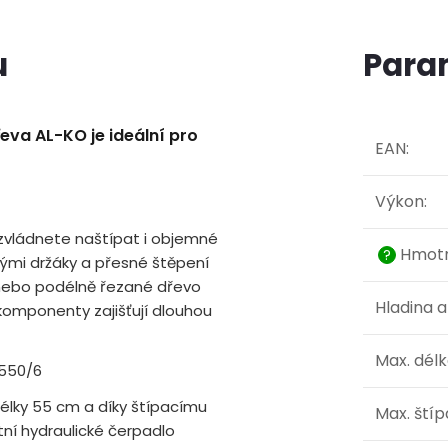
u
Para
dřeva AL-KO je ideální pro
EAN
:
Výkon
:
zvládnete naštípat i objemné
Hmotn
?
vými držáky a přesné štěpení
, nebo podélně řezané dřevo
Hladina a
 komponenty zajišťují dlouhou
Max. dél
 550/6
délky 55 cm a díky štípacímu
Max. štíp
tní hydraulické čerpadlo