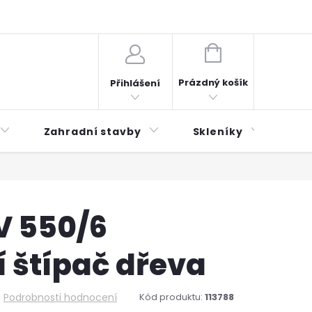
plátky ESSOX
Novinky
NÁKUPNÍ
KOŠÍK
Prázdný košík
Přihlášení
Zahradní stavby
Skleníky
Mu
V 550/6
í štípač dřeva
Podrobnosti hodnocení
Kód produktu:
113788