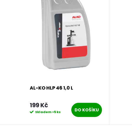
AL-KO HLP 46 1,0 L
199 Kč
DO KOŠÍKU
Skladem
>5 ks