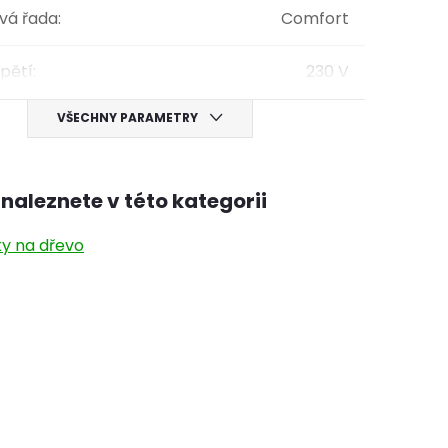
vá řada
:
Comfort
apětí
:
230 V
VŠECHNY PARAMETRY
naleznete v této kategorii
y na dřevo