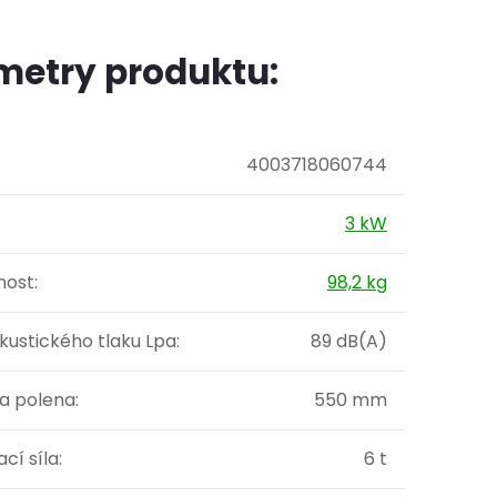
metry produktu:
4003718060744
3 kW
ost
:
98,2 kg
kustického tlaku Lpa
:
89 dB(A)
ka polena
:
550 mm
ací síla
:
6 t