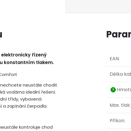
u
Para
lektronicky řízený
EAN
:
u konstantním tlakem.
Délka ka
Comfort
a nechcete neustále chodit
Hmotn
?
ká vodárna ideální řešení.
ní třídy, vybavená
Max. tlak
:
ní a zapínání čerpadla.
Příkon
:
neustále kontroluje chod