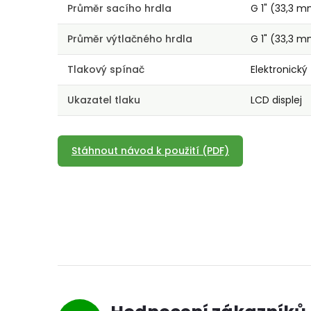
Průměr sacího hrdla
G 1" (33,3 
Průměr výtlačného hrdla
G 1" (33,3 
Tlakový spínač
Elektronický
Ukazatel tlaku
LCD displej
Stáhnout návod k použití (PDF)