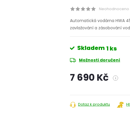
Neohodnoceno
Automatická vodárna HWA 450
zavlažování a zásobování vo
Skladem
1 ks
Možnosti doručení
7 690 Kč
i
Měrná
cena:
Dotaz k produktu
H