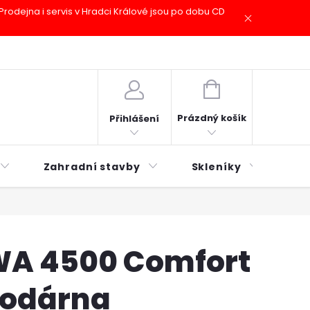
odejna i servis v Hradci Králové jsou po dobu CD
plátky ESSOX
Novinky
NÁKUPNÍ
KOŠÍK
Prázdný košík
Přihlášení
Zahradní stavby
Skleníky
Mu
A 4500 Comfort
vodárna