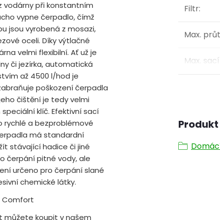
z vodárny při konstantním
Filtr
:
ucho vypne čerpadlo, čímž
upu jsou vyrobená z mosazi,
Max. prů
zové oceli. Díky výtlačné
a velmi flexibilní. Ať už je
Max. sací
y či jezírka, automatická
vím až 4500 l/hod je
r zabraňuje poškození čerpadla
ho čištění je tedy velmi
peciální klíč. Efektivní sací
Produkt 
 rychlé a bezproblémové
čerpadla má standardní
Domácí
t stávající hadice či jiné
o čerpání pitné vody, ale
ení určeno pro čerpání slané
sivní chemické látky.
0 Comfort
 můžete koupit v našem