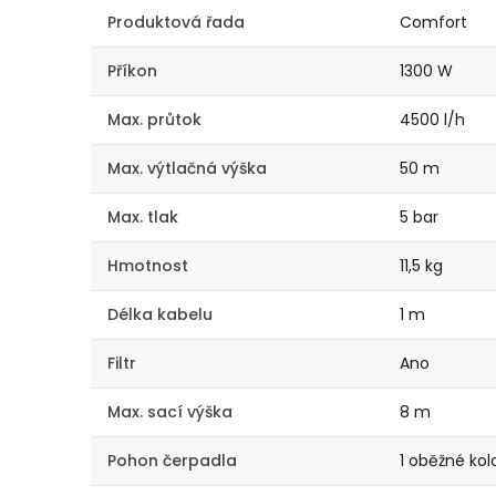
Produktová řada
Comfort
Příkon
1300 W
Max. průtok
4500 l/h
Max. výtlačná výška
50 m
Max. tlak
5 bar
Hmotnost
11,5 kg
Délka kabelu
1 m
Filtr
Ano
Max. sací výška
8 m
Pohon čerpadla
1 oběžné kol