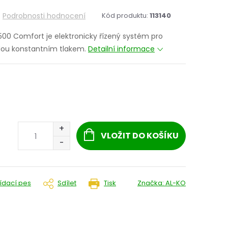
Podrobnosti hodnocení
Kód produktu:
113140
0 Comfort je elektronicky řízený systém pro
dou konstantním tlakem.
Detailní informace
VLOŽIT DO KOŠÍKU
lídací pes
Sdílet
Tisk
Značka:
AL-KO