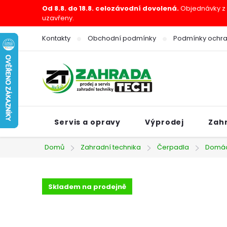
Přejít
Od 8.8. do 18.8. celozávodní dovolená.
Objednávky z e
uzavřeny.
na
obsah
Kontakty
Obchodní podmínky
Podmínky ochra
Servis a opravy
Výprodej
Zah
Domů
Zahradní technika
Čerpadla
Domác
Skladem na prodejně