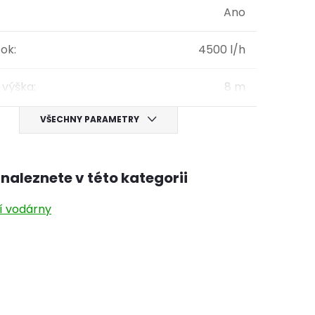
Ano
tok
:
4500 l/h
 výška
:
8 m
VŠECHNY PARAMETRY
naleznete v této kategorii
 vodárny