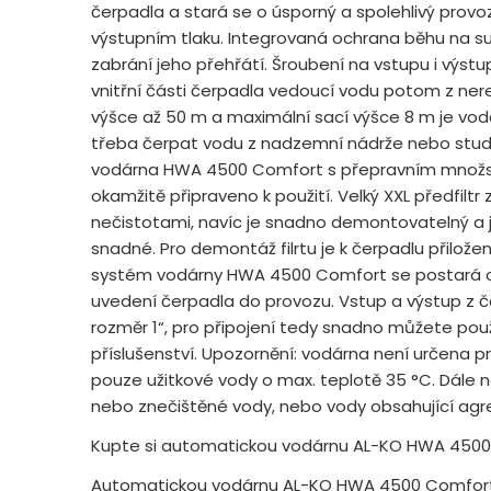
čerpadla a stará se o úsporný a spolehlivý provo
výstupním tlaku. Integrovaná ochrana běhu na s
zabrání jeho přehřátí. Šroubení na vstupu i výst
vnitřní části čerpadla vedoucí vodu potom z nere
výšce až 50 m a maximální sací výšce 8 m je vodárn
třeba čerpat vodu z nadzemní nádrže nebo studn
vodárna HWA 4500 Comfort s přepravním množst
okamžitě připraveno k použití. Velký XXL předfilt
nečistotami, navíc je snadno demontovatelný a je
snadné. Pro demontáž filrtu je k čerpadlu přiložen s
systém vodárny HWA 4500 Comfort se postará o
uvedení čerpadla do provozu. Vstup a výstup z 
rozměr 1“, pro připojení tedy snadno můžete použí
příslušenství. Upozornění: vodárna není určena pr
pouze užitkové vody o max. teplotě 35 °C. Dále n
nebo znečištěné vody, nebo vody obsahující agre
Kupte si automatickou vodárnu AL-KO HWA 450
Automatickou vodárnu AL-KO HWA 4500 Comfort