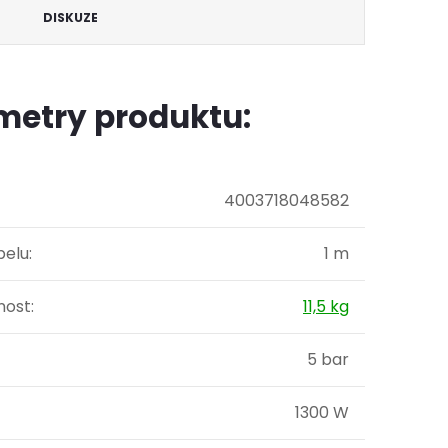
DISKUZE
metry produktu:
4003718048582
belu
:
1 m
ost
:
11,5 kg
5 bar
1300 W