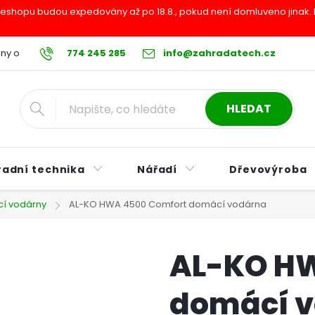
shopu budou expedovány až po 18.8., pokud není domluveno jinak. Pr
ny osobních údajů
774 245 285
Reklamační řád
info@zahradatech.cz
Postup při nákupu na s
HLEDAT
radní technika
Nářadí
Dřevovýroba
í vodárny
AL-KO HWA 4500 Comfort domácí vodárna
AL-KO HW
domácí 