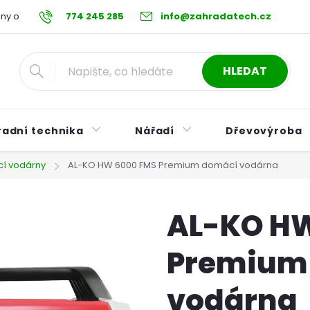
ny osobních údajů
774 245 285
Reklamační řád
info@zahradatech.cz
Postup při nákupu na s
HLEDAT
radní technika
Nářadí
Dřevovýroba
í vodárny
AL-KO HW 6000 FMS Premium domácí vodárna
AL-KO HW
Premium
vodárna