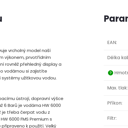
u
Para
EAN
:
je vrcholný model naší
m výkonem, prvotřídním
Délka ka
í rovněž přehledný display a
o vodárnou si zajistíte
Hmotn
?
í systémy užitkovou vodou.
Max. tlak
:
acímu ústrojí, dopravní výšce
Příkon
:
až 6 Barů je vodárna HW 6000
ž je třeba čerpat vodu z
Filtr
:
a HW 6000 FMS Premium s
řipraveno k použití. Velký