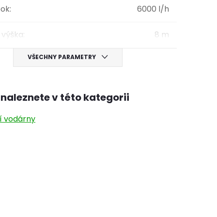
tok
:
6000 l/h
 výška
:
8 m
VŠECHNY PARAMETRY
naleznete v této kategorii
 vodárny