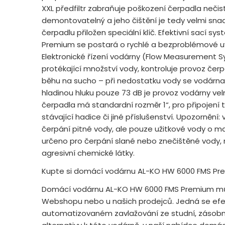
XXL předfiltr zabraňuje poškození čerpadla nečis
demontovatelný a jeho čištění je tedy velmi snadn
čerpadlu přiložen speciální klíč. Efektivní sací 
Premium se postará o rychlé a bezproblémové u
Elektronické řízení vodárny (Flow Measurement S
protékající množství vody, kontroluje provoz čer
běhu na sucho – při nedostatku vody se vodárna
hladinou hluku pouze 73 dB je provoz vodárny velm
čerpadla má standardní rozměr 1“, pro připojen
stávající hadice či jiné příslušenství. Upozornění
čerpání pitné vody, ale pouze užitkové vody o ma
určeno pro čerpání slané nebo znečištěné vody,
agresivní chemické látky.
Kupte si domácí vodárnu AL-KO HW 6000 FMS P
Domácí vodárnu AL-KO HW 6000 FMS Premium mů
Webshopu nebo u našich prodejců. Jedná se efe
automatizovaném zavlažování ze studní, zásobní