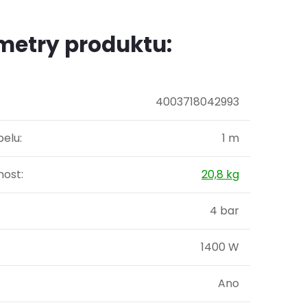
metry produktu:
4003718042993
belu
:
1 m
ost
:
20,8 kg
4 bar
1400 W
Ano