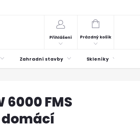
plátky ESSOX
Novinky
NÁKUPNÍ
KOŠÍK
Prázdný košík
Přihlášení
Zahradní stavby
Skleníky
Mu
 6000 FMS
 domácí