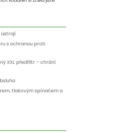
ch vodáren si zcela jistě
ústrojí
ru s ochranou proti
ý XXL předfiltr – chrání
bsluha
rem, tlakovým spínačem a