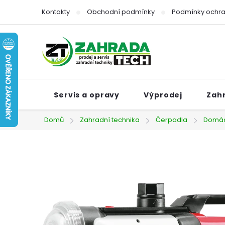
Přejít
Kontakty
Obchodní podmínky
Podmínky ochra
na
obsah
Servis a opravy
Výprodej
Zah
Domů
Zahradní technika
Čerpadla
Domác