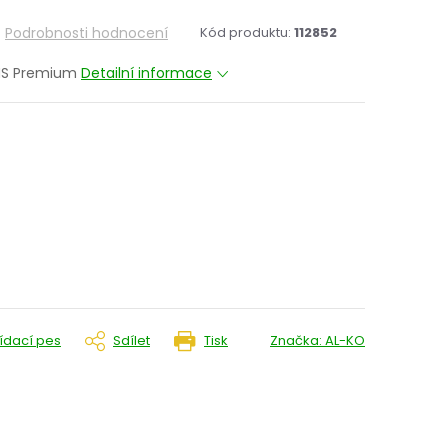
Podrobnosti hodnocení
Kód produktu:
112852
MS Premium
Detailní informace
lídací pes
Sdílet
Tisk
Značka:
AL-KO