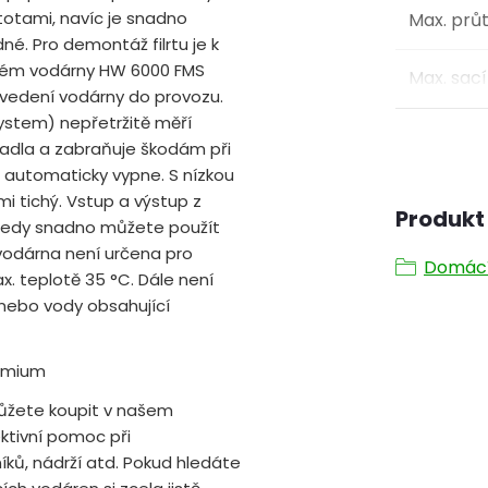
totami, navíc je snadno
Max. prů
é. Pro demontáž filrtu je k
systém vodárny HW 6000 FMS
Max. sací
vedení vodárny do provozu.
ystem) nepřetržitě měří
padla a zabraňuje škodám při
 automaticky vypne. S nízkou
i tichý. Vstup a výstup z
Produkt 
í tedy snadno můžete použít
: vodárna není určena pro
Domácí
x. teplotě 35 °C. Dále není
 nebo vody obsahující
remium
žete koupit v našem
ktivní pomoc při
ků, nádrží atd. Pokud hledáte