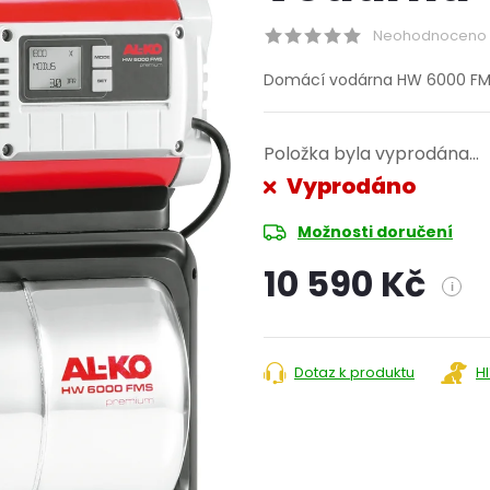
Neohodnoceno
Domácí vodárna HW 6000 F
Položka byla vyprodána…
Vyprodáno
Možnosti doručení
10 590 Kč
i
Měrná
cena:
Dotaz k produktu
H