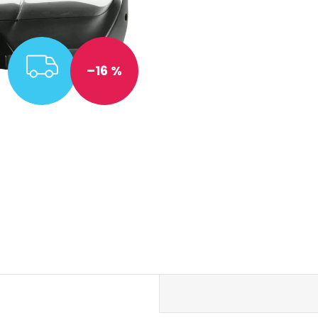
ZDARMA
–16 %