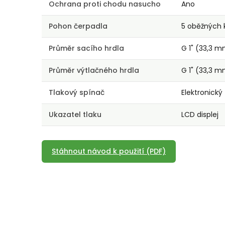
Ochrana proti chodu nasucho
Ano
Pohon čerpadla
5 oběžných 
Průměr sacího hrdla
G 1" (33,3 
Průměr výtlačného hrdla
G 1" (33,3 
Tlakový spínač
Elektronický
Ukazatel tlaku
LCD displej
Stáhnout návod k použití (PDF)