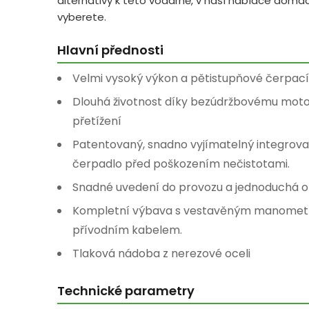
alternativy k této vodárně, v naší nabídce domácí
vyberete.
Hlavní přednosti
Velmi vysoký výkon a pětistupňové čerpací 
Dlouhá životnost díky bezúdržbovému moto
přetížení
Patentovaný, snadno vyjímatelný integrovan
čerpadlo před poškozením nečistotami.
Snadné uvedení do provozu a jednoduchá o
Kompletní výbava s vestavěným manomet
přívodním kabelem.
Tlaková nádoba z nerezové oceli
Technické parametry