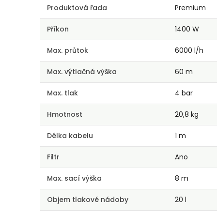
Produktová řada
Premium
Příkon
1400 W
Max. průtok
6000 l/h
Max. výtlačná výška
60 m
Max. tlak
4 bar
Hmotnost
20,8 kg
Délka kabelu
1 m
Filtr
Ano
Max. sací výška
8 m
Objem tlakové nádoby
20 l