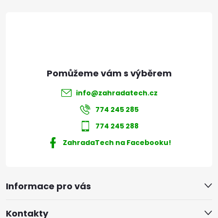
t
í
info
@
zahradatech.cz
774 245 285
774 245 288
ZahradaTech na Facebooku!
Informace pro vás
Kontakty