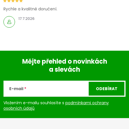
Rychle a kvalitně doručení.
17.7.2026
Mějte přehled o novinkách
a slevách
Z
á
E-mail
ODEBÍRAT
p
Vložením e-mailu souhlasíte s
podmínkami ochrany
osobních údajů
a