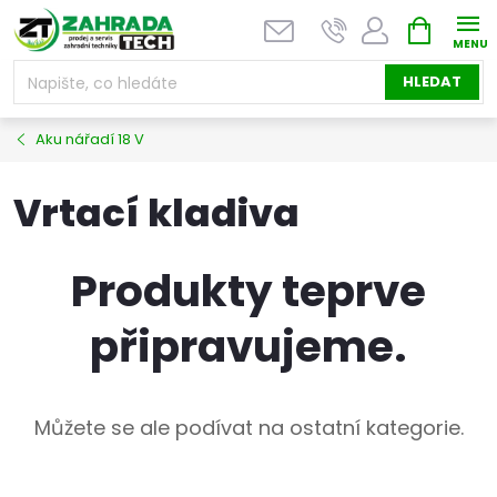
Přejít
NÁKUPNÍ
na
KOŠÍK
obsah
HLEDAT
Aku nářadí 18 V
Vrtací kladiva
Produkty teprve
připravujeme.
Můžete se ale podívat na ostatní kategorie.