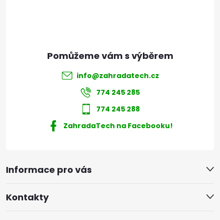
í
info
@
zahradatech.cz
774 245 285
774 245 288
ZahradaTech na Facebooku!
Informace pro vás
Kontakty