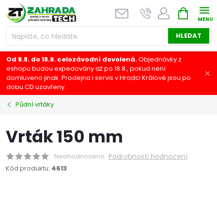
Přejít
NÁKUPNÍ
na
KOŠÍK
obsah
HLEDAT
Od 8.8. do 18.8. celozávodní dovolená.
Objednávky z
eshopu budou expedovány až po 18.8., pokud není
domluveno jinak. Prodejna i servis v Hradci Králové jsou po
dobu CD uzavřeny.
Půdní vrtáky
Vrták 150 mm
Neohodnoceno
Podrobnosti hodnocení
Kód produktu:
4613