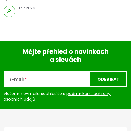
17.7.2026
Mějte přehled o novinkách
a slevách
Z
á
E-mail
ODEBÍRAT
p
Vložením e-mailu souhlasíte s
podmínkami ochrany
osobních údajů
a
t