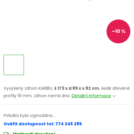
–10 %
Vyvýšený záhon KARIBU,
š 173 x d 89 x v 82 cm
, šedé dřevěné
profily 19 mm, záhon nemá dno.
Detailní informace
Položka byla vyprodána…
Ověřit dostupnost tel: 774 245 285