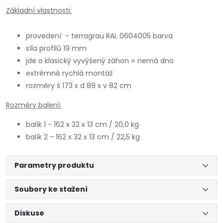
Základní vlastnosti:
provedení - terragrau RAL 0604005 barva
síla profilů 19 mm
jde o klasický vyvýšený záhon = nemá dno
extrémně rychlá montáž
rozměry š 173 x d 89 x v 82 cm
Rozměry balení:
balík 1 - 162 x 32 x 13 cm / 20,0 kg
balík 2 - 162 x 32 x 13 cm / 22,5 kg
Parametry produktu
Soubory ke stažení
Diskuse