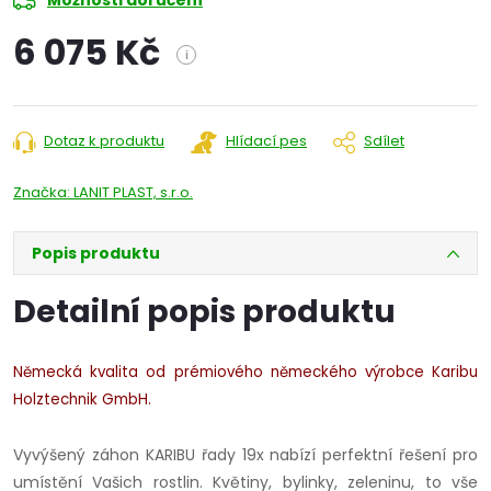
Možnosti doručení
6 075 Kč
i
Měrná
cena:
Dotaz k produktu
Hlídací pes
Sdílet
Značka:
LANIT PLAST, s.r.o.
Popis produktu
Detailní popis produktu
Německá kvalita od prémiového německého výrobce Karibu
Holztechnik GmbH.
Vyvýšený záhon KARIBU řady 19x nabízí perfektní řešení pro
umístění Vašich rostlin. Květiny, bylinky, zeleninu, to vše