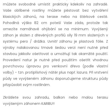
můžete svobodně umístit prakticky kdekoliv na zahradě.
Vaše oblíbené rostliny můžete pěstovat bez vytváření
klasických záhonů, na terase nebo na štěrkové cestě.
Pohodlná výška 82 cm poteší Vaše záda, protože tak
omezíte namáhavé ohýbání se na minimum. Vyvýšený
záhon je složen z dřevěných profilů síly 19 mm složených v
systému pero / drážka. Uvnitř záhonu je plastová fólie. Z
výroby nalakovanou tmavě šedou verzi není nutné před
stavbou jakkoliv ošetřovat a umožňují tak okamžité použití.
Provedení natur je nutné před použitím ošetřit vhodnou
povrchovou úpravou pro venkovní dřevo (podle vlastní
volby) - tzn. protiplísňový nátěr plus např. lazura. Při vrstvení
půdy ve vyvýšeném záhonu doporučujeme strukturu půdy
přizpůsobit svým rostlinám.
Zkrášlete svou zahradu, balkon nebo malou terasu
vyvýšeným záhonem KARIBU!!