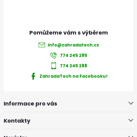
í
info
@
zahradatech.cz
774 245 285
774 245 288
ZahradaTech na Facebooku!
Informace pro vás
Kontakty