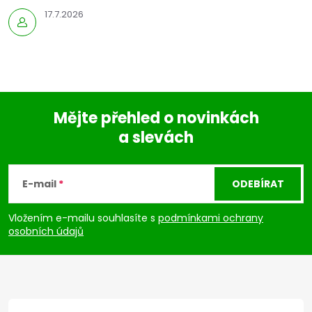
17.7.2026
Mějte přehled o novinkách
a slevách
Z
á
E-mail
ODEBÍRAT
p
Vložením e-mailu souhlasíte s
podmínkami ochrany
osobních údajů
a
t