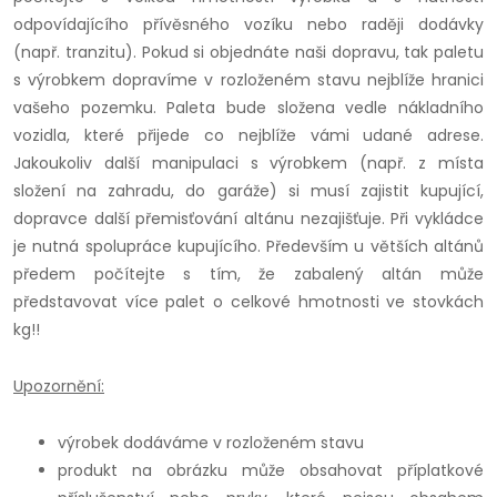
odpovídajícího přívěsného vozíku nebo raději dodávky
(např. tranzitu). Pokud si objednáte naši dopravu, tak paletu
s výrobkem dopravíme v rozloženém stavu nejblíže hranici
vašeho pozemku. Paleta bude složena vedle nákladního
vozidla, které přijede co nejblíže vámi udané adrese.
Jakoukoliv další manipulaci s výrobkem (např. z místa
složení na zahradu, do garáže) si musí zajistit kupující,
dopravce další přemisťování altánu nezajišťuje. Při vykládce
je nutná spolupráce kupujícího. Především u větších altánů
předem počítejte s tím, že zabalený altán může
představovat více palet o celkové hmotnosti ve stovkách
kg!!
Upozornění:
výrobek dodáváme v rozloženém stavu
produkt na obrázku může obsahovat příplatkové