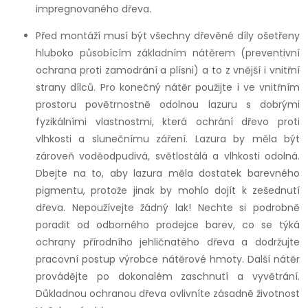
impregnovaného dřeva.
Před montáží musí být všechny dřevěné díly ošetřeny
hluboko působícím základním nátěrem (preventivní
ochrana proti zamodrání a plísni) a to z vnější i vnitřní
strany dílců. Pro konečný nátěr použijte i ve vnitřním
prostoru povětrnostně odolnou lazuru s dobrými
fyzikálními vlastnostmi, která ochrání dřevo proti
vlhkosti a slunečnímu záření. Lazura by měla být
zároveň voděodpudivá, světlostálá a vlhkosti odolná.
Dbejte na to, aby lazura měla dostatek barevného
pigmentu, protože jinak by mohlo dojít k zešednutí
dřeva. Nepoužívejte žádný lak! Nechte si podrobně
poradit od odborného prodejce barev, co se týká
ochrany přírodního jehličnatého dřeva a dodržujte
pracovní postup výrobce nátěrové hmoty. Další nátěr
provádějte po dokonalém zaschnutí a vyvětrání.
Důkladnou ochranou dřeva ovlivníte zásadně životnost