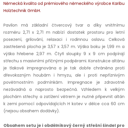
Německá kvalita od prémiového německého výrobce Karibu
Holztechnik GmbH.
Pavilon má základní čtvercový tvar a díky vnitřnímu
rozměru 2,71 x 2,71 m nabízí dostatek prostoru pro letní
posezení, grilování, relaxaci i rodinnou oslavu. Celková
zastřešená plocha je 3,57 x 3,57 m. Výška boku je 1,99 m a
výška hřebene 2,97 m. Čtyři sloupky 9 x 9 cm podpírají
střechu s masivními příčnými podpěrami. Konstrukce altánu
je tlakově impregnována a je tak dobře chráněna proti
dřevokazným houbám i hmyzu, ale i proti nepříznivým
povětrnostním podmínkám. Impregnace je zdravotně
nezávadná a naprosto bezpečná. Vzhledem k velkým
plochám střechy a zatížení větrem je nutné připevnit altán
k zemi pomocí odpovídajících H kotev v délce cca 60 cm
(nejsou obsahem dodávky).
Obsahem setu je i obdélníkový černý střešní šindel pro