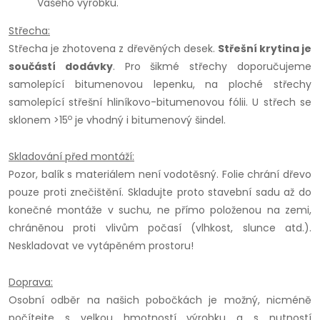
Vašeho výrobku.
Střecha:
Střecha je zhotovena z dřevěných desek.
Střešní krytina je
součástí dodávky
. Pro šikmé střechy doporučujeme
samolepící bitumenovou lepenku, na ploché střechy
samolepící střešní hliníkovo-bitumenovou fólii. U střech se
o
sklonem >15
je vhodný i bitumenový šindel.
Skladování před montáží:
Pozor, balík s materiálem není vodotěsný. Folie chrání dřevo
pouze proti znečištění. Skladujte proto stavební sadu až do
konečné montáže v suchu, ne přímo položenou na zemi,
chráněnou proti vlivům počasí (vlhkost, slunce atd.).
Neskladovat ve vytápěném prostoru!
Doprava:
Osobní odběr na našich pobočkách je možný, nicméně
počítejte s velkou hmotností výrobku a s nutností