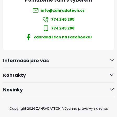
info
@
zahradatech.cz
774 245 285
774 245 288
ZahradaTech na Facebooku!
Informace pro vás
Kontakty
Novinky
Copyright 2026
ZAHRADATECH
. Všechna práva vyhrazena.