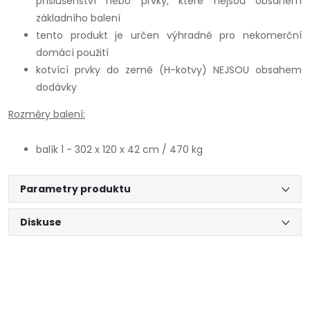
příslušenství nebo prvky, které nejsou obsahem
základního balení
tento produkt je určen výhradně pro nekomerční
domácí použití
kotvící prvky do země (H-kotvy) NEJSOU obsahem
dodávky
Rozměry balení:
balík 1 - 302 x 120 x 42 cm / 470 kg
Parametry produktu
Diskuse