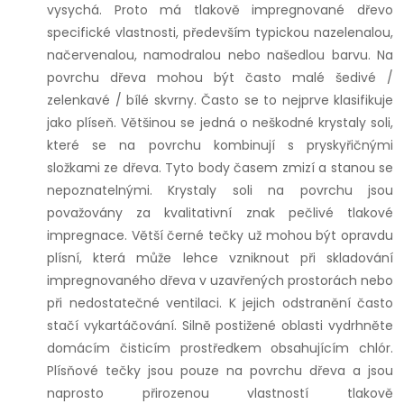
vysychá. Proto má tlakově impregnované dřevo
specifické vlastnosti, především typickou nazelenalou,
načervenalou, namodralou nebo našedlou barvu. Na
povrchu dřeva mohou být často malé šedivé /
zelenkavé / bílé skvrny. Často se to nejprve klasifikuje
jako plíseň. Většinou se jedná o neškodné krystaly soli,
které se na povrchu kombinují s pryskyřičnými
složkami ze dřeva. Tyto body časem zmizí a stanou se
nepoznatelnými. Krystaly soli na povrchu jsou
považovány za kvalitativní znak pečlivé tlakové
impregnace. Větší černé tečky už mohou být opravdu
plísní, která může lehce vzniknout při skladování
impregnovaného dřeva v uzavřených prostorách nebo
při nedostatečné ventilaci. K jejich odstranění často
stačí vykartáčování. Silně postižené oblasti vydrhněte
domácím čisticím prostředkem obsahujícím chlór.
Plísňové tečky jsou pouze na povrchu dřeva a jsou
naprosto přirozenou vlastností tlakově