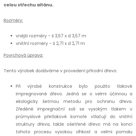
celou střechu altánu.
Rozměry:
vnější rozměry - š 3,57 x d 3,57 m
vnitřní rozměry - š 2,71 x d 2,71 m
Povrchová úprava:
Tento výrobek dodáváme v provedení přírodní dřevo:
Při výrobě konstrukce bylo použito tlakově
impregnované dřevo. Jedná se o velmi účinnou a
ekologicky šetrnou metodu pro ochranu dřeva.
Zředěné impregnační soli se vysokým tlakem v
průmyslové přetlakové komoře vtlačují do vnitřní
struktury dřeva, takže ošetřené dřevo má na konci
tohoto procesu vysokou vlhkost a velmi pomalu