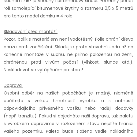
sklonem >15
je vhodný i bitumenový šindel.
Potřebný počet
rolí samolepící bitumenové krytiny o rozměru 0,5 x 5 metrů
pro tento model domku = 4 role.
Skladování před montáží:
Pozor, balík s materiálem není vodotěsný. Folie chrání dřevo
pouze proti znečištění. Skladujte proto stavební sadu až do
konečné montáže v suchu, ne přímo položenou na zemi,
chráněnou proti vlivům počasí (vlhkost, slunce atd.).
Neskladovat ve vytápěném prostoru!
Doprava:
Osobní odběr na našich pobočkách je možný, nicméně
počítejte s velkou hmotností výrobku a s nutností
odpovídajícího přívěsného vozíku nebo raději dodávky
(např. tranzitu). Pokud si objednáte naši dopravu, tak paletu
s výrobkem dopravíme v rozloženém stavu nejblíže hranici
vašeho pozemku. Paleta bude složena vedle nákladního