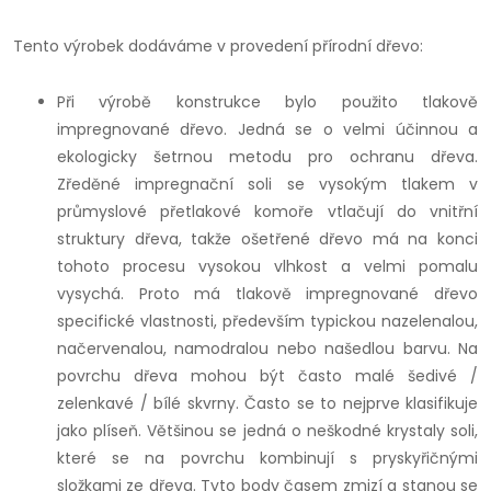
Tento výrobek dodáváme v provedení přírodní dřevo:
Při výrobě konstrukce bylo použito tlakově
impregnované dřevo. Jedná se o velmi účinnou a
ekologicky šetrnou metodu pro ochranu dřeva.
Zředěné impregnační soli se vysokým tlakem v
průmyslové přetlakové komoře vtlačují do vnitřní
struktury dřeva, takže ošetřené dřevo má na konci
tohoto procesu vysokou vlhkost a velmi pomalu
vysychá. Proto má tlakově impregnované dřevo
specifické vlastnosti, především typickou nazelenalou,
načervenalou, namodralou nebo našedlou barvu. Na
povrchu dřeva mohou být často malé šedivé /
zelenkavé / bílé skvrny. Často se to nejprve klasifikuje
jako plíseň. Většinou se jedná o neškodné krystaly soli,
které se na povrchu kombinují s pryskyřičnými
složkami ze dřeva. Tyto body časem zmizí a stanou se