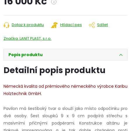
16 000 Kč
i
Měrná
cena:
Dotaz k produktu
Hlídací pes
Sdílet
Značka:
LANIT PLAST, s.r.o.
Popis produktu
Detailní popis produktu
Německá kvalita od prémiového německého výrobce Karibu
Holztechnik GmbH.
Pavilon má šestiboký tvar a slouží jako místo odpočinku pro
dvě osoby. Šest sloupků 9 x 9 cm podpírá střechu s
masivními příčnými podpěrami. Konstrukce altánu je
tlakově impregnována a je tak dobře chráněna proti