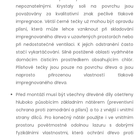
nepoznatelnými. Krystaly soli na povrchu jsou
považovány za kvalitativní znak pečlivé tlakové
impregnace. Větší černé tečky už mohou být opravdu
plísní, která může lehce vzniknout při skladování
impregnovaného dřeva v uzavřených prostorách nebo
při nedostatečné ventilaci. K jejich odstranění často
stačí vykartáčování. Silně postižené oblasti vydrhněte
domácím čisticím prostředkem obsahujícím chlór.
Plísňové tečky jsou pouze na povrchu dřeva a jsou
naprosto přirozenou vlastností tlakově
impregnovaného dřeva.
Před montáží musí být všechny dřevěné díly ošetřeny
hluboko působícím základním nátěrem (preventivní
ochrana proti zamodrání a plísni) a to z vnější i vnitřní
strany dílců. Pro konečný nátěr použijte i ve vnitřním
prostoru povětrnostně odolnou lazuru s dobrými
fyzikálními vlastnostmi, která ochrání dřevo proti