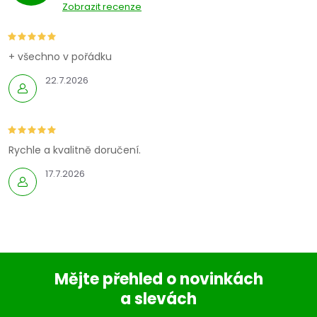
Zobrazit recenze
+ všechno v pořádku
22.7.2026
Rychle a kvalitně doručení.
17.7.2026
Mějte přehled o novinkách
a slevách
Z