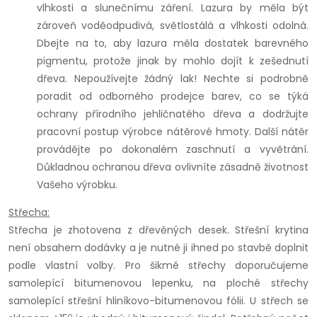
vlhkosti a slunečnímu záření. Lazura by měla být
zároveň voděodpudivá, světlostálá a vlhkosti odolná.
Dbejte na to, aby lazura měla dostatek barevného
pigmentu, protože jinak by mohlo dojít k zešednutí
dřeva. Nepoužívejte žádný lak! Nechte si podrobně
poradit od odborného prodejce barev, co se týká
ochrany přírodního jehličnatého dřeva a dodržujte
pracovní postup výrobce nátěrové hmoty. Další nátěr
provádějte po dokonalém zaschnutí a vyvětrání.
Důkladnou ochranou dřeva ovlivníte zásadně životnost
Vašeho výrobku.
Střecha:
Střecha je zhotovena z dřevěných desek. Střešní krytina
není obsahem dodávky a je nutné ji ihned po stavbě doplnit
podle vlastní volby. Pro šikmé střechy doporučujeme
samolepící bitumenovou lepenku, na ploché střechy
samolepící střešní hliníkovo-bitumenovou fólii. U střech se
o