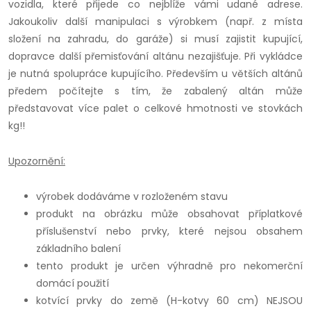
vozidla, které přijede co nejblíže vámi udané adrese.
Jakoukoliv další manipulaci s výrobkem (např. z místa
složení na zahradu, do garáže) si musí zajistit kupující,
dopravce další přemisťování altánu nezajišťuje. Při vykládce
je nutná spolupráce kupujícího. Především u větších altánů
předem počítejte s tím, že zabalený altán může
představovat více palet o celkové hmotnosti ve stovkách
kg!!
Upozornění:
výrobek dodáváme v rozloženém stavu
produkt na obrázku může obsahovat příplatkové
příslušenství nebo prvky, které nejsou obsahem
základního balení
tento produkt je určen výhradně pro nekomerční
domácí použití
kotvící prvky do země (H-kotvy 60 cm) NEJSOU