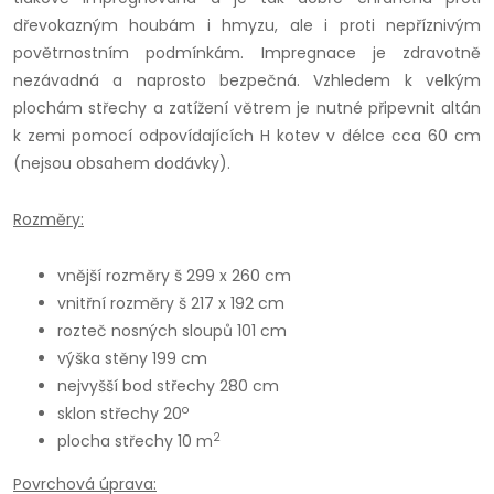
dřevokazným houbám i hmyzu, ale i proti nepříznivým
povětrnostním podmínkám. Impregnace je zdravotně
nezávadná a naprosto bezpečná. Vzhledem k velkým
plochám střechy a zatížení větrem je nutné připevnit altán
k zemi pomocí odpovídajících H kotev v délce cca 60 cm
(nejsou obsahem dodávky).
Rozměry:
vnější rozměry š 299 x 260 cm
vnitřní rozměry š 217 x 192 cm
rozteč nosných sloupů 101 cm
výška stěny 199 cm
nejvyšší bod střechy 280 cm
o
sklon střechy 20
2
plocha střechy 10 m
Povrchová úprava: