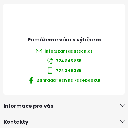
í
info
@
zahradatech.cz
774 245 285
774 245 288
ZahradaTech na Facebooku!
Informace pro vás
Kontakty