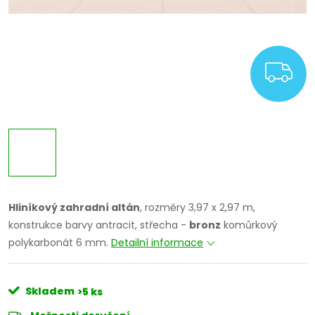
Z
Hliníkový zahradní altán
, rozměry 3,97 x 2,97 m,
konstrukce barvy antracit, střecha -
bronz
komůrkový
polykarbonát 6 mm.
Detailní informace
Skladem
>5 ks