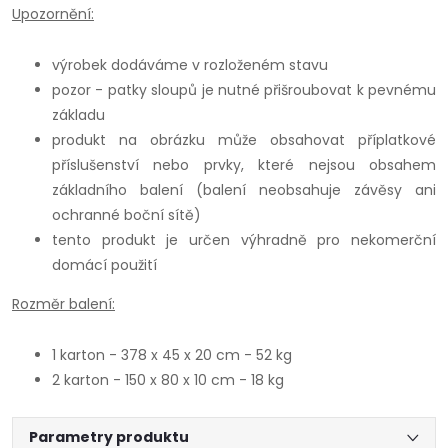
Upozornění:
výrobek dodáváme v rozloženém stavu
pozor - patky sloupů je nutné přišroubovat k pevnému
základu
produkt na obrázku může obsahovat příplatkové
příslušenství nebo prvky, které nejsou obsahem
základního balení (balení neobsahuje závěsy ani
ochranné boční sítě)
tento produkt je určen výhradně pro nekomerční
domácí použití
Rozměr balení:
1 karton - 378 x 45 x 20 cm - 52 kg
2 karton - 150 x 80 x 10 cm - 18 kg
Parametry produktu