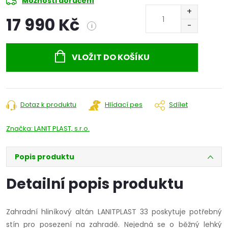
Možnosti doručení
17 990 Kč
i
Měrná
cena:
VLOŽIT DO KOŠÍKU
Dotaz k produktu
Hlídací pes
Sdílet
Značka:
LANIT PLAST, s.r.o.
Popis produktu
Detailní popis produktu
Zahradní hliníkový altán LANITPLAST 33 poskytuje potřebný
stín pro posezení na zahradě. Nejedná se o běžný lehký