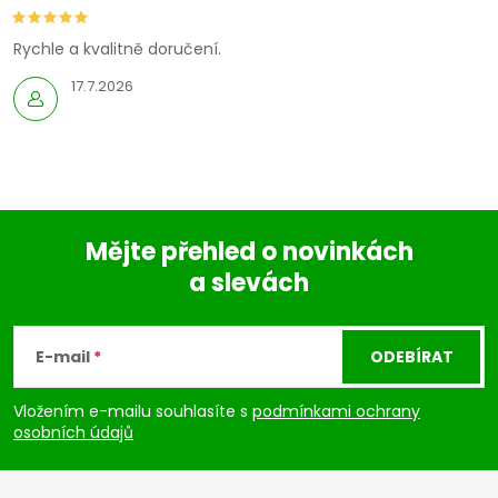
Rychle a kvalitně doručení.
17.7.2026
Mějte přehled o novinkách
a slevách
Z
á
E-mail
ODEBÍRAT
p
Vložením e-mailu souhlasíte s
podmínkami ochrany
osobních údajů
a