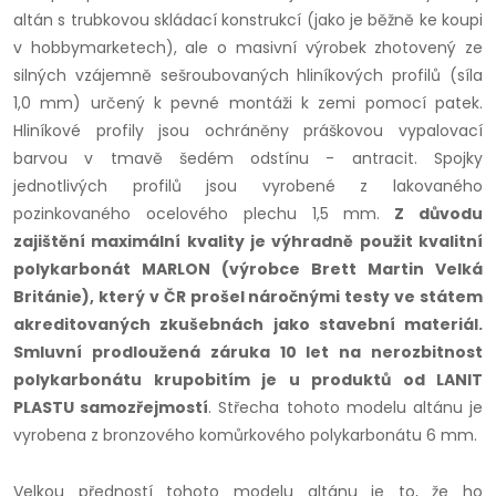
altán s trubkovou skládací konstrukcí (jako je běžně ke koupi
v hobbymarketech), ale o masivní výrobek zhotovený ze
silných vzájemně sešroubovaných hliníkových profilů (síla
1,0 mm) určený k pevné montáži k zemi pomocí patek.
Hliníkové profily jsou ochráněny práškovou vypalovací
barvou v tmavě šedém odstínu - antracit. Spojky
jednotlivých profilů jsou vyrobené z lakovaného
pozinkovaného ocelového plechu 1,5 mm.
Z důvodu
zajištění maximální kvality je výhradně použit kvalitní
polykarbonát MARLON (výrobce Brett Martin Velká
Británie), který v ČR prošel náročnými testy ve
státem
akreditovaných zkušebnách jako stavební materiál.
S
mluvní prodloužená záruka 10 let na nerozbitnost
polykarbonátu krupobitím je u produktů od LANIT
PLASTU samozřejmostí
.
Střecha tohoto modelu altánu je
vyrobena z bronzového komůrkového polykarbonátu 6 mm.
Velkou předností tohoto modelu altánu je to, že ho