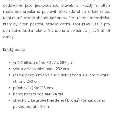
dodáváme jako jednoduchou stavebnici. Každý si altán
může bez problémů postavit sám, kde chce a kdy chce.
Není nutné složitě shánět odbornou firmu nebo řemeslníka,
který by altán postavil. Stavba altánu LANITPLAST 33 je pro
domácího kutila relativně snadná a zvládnou ji dvě až tři
osoby.
Krátký popis:
vnější šířka x délka - 397 x 297 cm
výška v nejvyšším bodě 252 cm
rozteč podpůrných sloupů delší strana 356 cm a kratší
strrana 256 cm
průchozí výška 196 cm
barva konstrukce
ANTRACIT
střecha z
kouřově hnědého (bronz)
komůrkového
polykarbonátu 6 mm