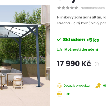
Neohodnoceno
Hliníkový zahradní altán
, 
střecha -
čirý
komůrkový pol
Skladem
>5 ks
Možnosti doručení
17 990 Kč
i
Měrná
cena:
Dotaz k produktu
H
Tisk