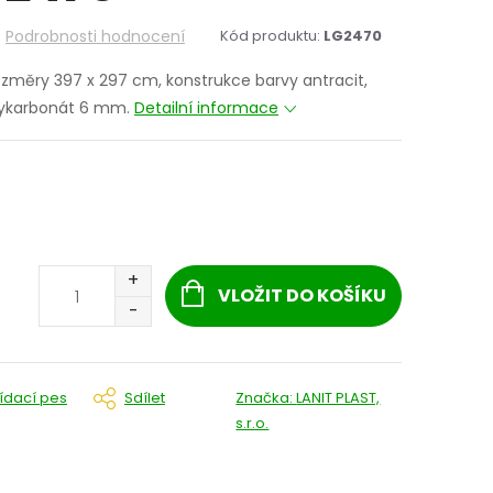
Podrobnosti hodnocení
Kód produktu:
LG2470
rozměry 397 x 297 cm, konstrukce barvy antracit,
ykarbonát 6 mm.
Detailní informace
VLOŽIT DO KOŠÍKU
lídací pes
Sdílet
Značka:
LANIT PLAST,
s.r.o.