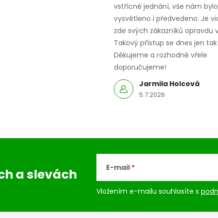
vstřícné jednání, vše nám bylo
vysvětleno i předvedeno. Je vid
zde svých zákazníků opravdu v
Takový přístup se dnes jen tak 
Děkujeme a rozhodně vřele
doporučujeme!
Jarmila Holcová
5.7.2026
E-mail
ách
a slevách
Vložením e-mailu souhlasíte s
podm