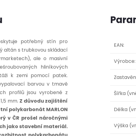
u
Para
oskytuje potřebný stín pro
EAN
:
ý altán s trubkovou skládací
ymarketech), ale o masivní
Výrobce
:
ešroubovaných hliníkových
táži k zemi pomocí patek.
Zastavěn
 vypalovací barvou v tmavě
ých profilů jsou vyrobené z
Šířka (vn
 1,5 mm.
Z důvodu zajištění
litní polykarbonát MARLON
Délka (vn
terý v ČR prošel náročnými
Výška (vn
h jako stavební materiál.
rozbitnost polykarbonátu