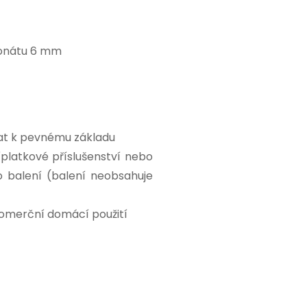
onátu 6 mm
vat k pevnému základu
platkové příslušenství nebo
o balení (balení neobsahuje
komerční domácí použití