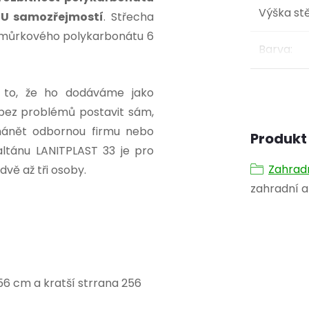
Výška st
TU samozřejmostí
.
Střecha
komůrkového polykarbonátu 6
Barva
:
e to, že ho dodáváme jako
 bez problémů postavit sám,
shánět odbornou firmu nebo
Produkt 
altánu LANITPLAST 33 je pro
Zahrad
dvě až tři osoby.
zahradní a
56 cm a kratší strrana 256