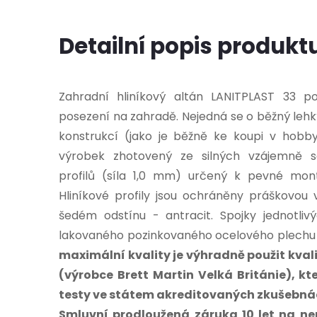
Detailní popis produkt
Zahradní hliníkový altán LANITPLAST 33 p
posezení na zahradě. Nejedná se o běžný lehk
konstrukcí (jako je běžně ke koupi v hobb
výrobek zhotovený ze silných vzájemně s
profilů (síla 1,0 mm) určený k pevné mon
Hliníkové profily jsou ochráněny práškovou
šedém odstínu - antracit. Spojky jednotliv
lakovaného pozinkovaného ocelového plechu
maximální kvality je výhradně použit kva
(výrobce Brett Martin Velká Británie), k
testy ve
státem akreditovaných zkušebnác
S
mluvní prodloužená záruka 10 let na ne