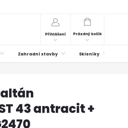
plátky ESSOX
Novinky
NÁKUPNÍ
KOŠÍK
Prázdný košík
Přihlášení
Zahradní stavby
Skleníky
Mu
 altán
T 43 antracit +
G2470