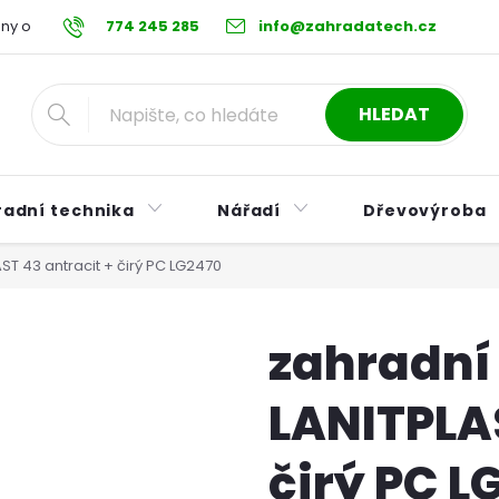
ny osobních údajů
774 245 285
Reklamační řád
info@zahradatech.cz
Postup při nákupu na s
HLEDAT
radní technika
Nářadí
Dřevovýroba
ST 43 antracit + čirý PC LG2470
zahradní
LANITPLAS
čirý PC L