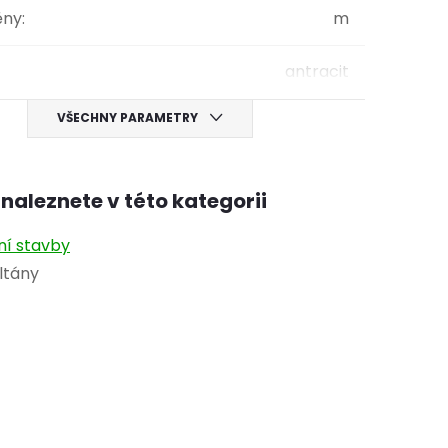
ěny
:
m
antracit
VŠECHNY PARAMETRY
naleznete v této kategorii
ní stavby
ltány