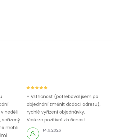
u
+ Vstřícnost (potřeboval jsem po
adní
objednání změnit dodací adresu),
 v neděli
rychlé vyřízení objednávky.
 seřízený
Veskrze pozitivní zkušenost.
me mohli
14.6.2026
elmi