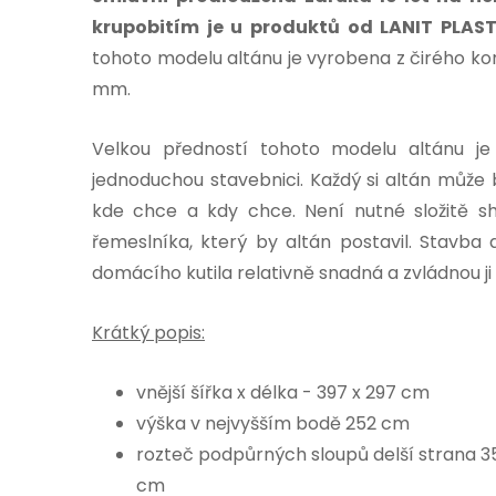
krupobitím je u produktů od LANIT PLAS
tohoto modelu altánu je vyrobena z čirého 
mm.
Velkou předností tohoto modelu altánu j
jednoduchou stavebnici. Každý si altán může
kde chce a kdy chce. Není nutné složitě 
řemeslníka, který by altán postavil. Stavba 
domácího kutila relativně snadná a zvládnou ji 
Krátký popis:
vnější šířka x délka - 397 x 297 cm
výška v nejvyšším bodě 252 cm
rozteč podpůrných sloupů delší strana 3
cm