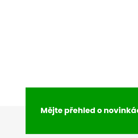
Z
Mějte přehled o novink
á