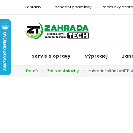
Přejít
Kontakty
Obchodní podmínky
Podmínky ochra
na
obsah
Servis a opravy
Výprodej
Zah
Domů
Zahradní stavby
zahradní altán LANITPLA