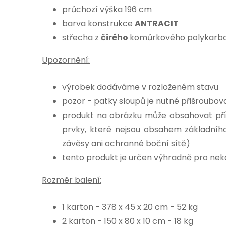
průchozí výška 196 cm
barva konstrukce
ANTRACIT
střecha z
čirého
komůrkového polykarb
Upozornění:
výrobek dodáváme v rozloženém stavu
pozor - patky sloupů je nutné přišroubo
produkt na obrázku může obsahovat pří
prvky, které nejsou obsahem základníh
závěsy ani ochranné boční sítě)
tento produkt je určen výhradně pro ne
Rozměr balení:
1 karton - 378 x 45 x 20 cm - 52 kg
2 karton - 150 x 80 x 10 cm - 18 kg