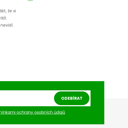
ět, že si
áží.
nevidí.
ODEBÍRAT
ínkami ochrany osobních údajů