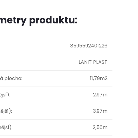
metry produktu:
8595592401226
LANIT PLAST
á plocha
:
11,79m2
ější)
:
2,97m
ější)
:
3,97m
ější)
:
2,56m