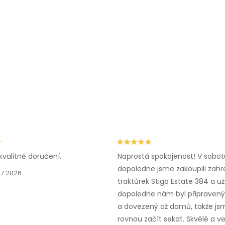
kvalitně doručení.
Naprostá spokojenost! V sobot
dopoledne jsme zakoupili zahr
.7.2026
traktůrek Stiga Estate 384 a už
dopoledne nám byl připravený,
a dovezený až domů, takže js
rovnou začít sekat. Skvělé a v