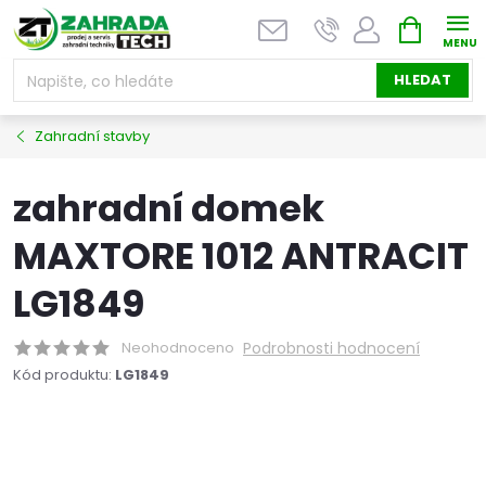
Přejít
NÁKUPNÍ
na
KOŠÍK
obsah
HLEDAT
Zahradní stavby
zahradní domek
MAXTORE 1012 ANTRACIT
LG1849
Neohodnoceno
Podrobnosti hodnocení
Kód produktu:
LG1849