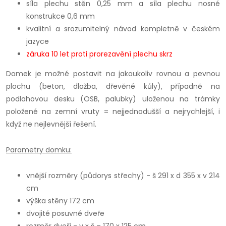
síla plechu stěn 0,25 mm a síla plechu nosné
konstrukce 0,6 mm
kvalitní a srozumitelný návod kompletně v českém
jazyce
záruka 10 let proti prorezavění plechu skrz
Domek je možné postavit na jakoukoliv rovnou a pevnou
plochu (beton, dlažba, dřevěné kůly), případně na
podlahovou desku (OSB, palubky) uloženou na trámky
položené na zemní vruty = nejjednodušší a nejrychlejší, i
když ne nejlevnější řešení.
Parametry domku:
vnější rozměry (půdorys střechy) - š 291 x d 355 x v 214
cm
výška stěny 172 cm
dvojité posuvné dveře