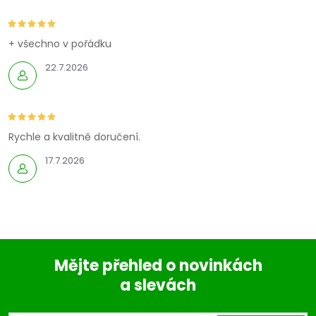
+ všechno v pořádku
22.7.2026
Rychle a kvalitně doručení.
17.7.2026
Mějte přehled o novinkách
a slevách
Z