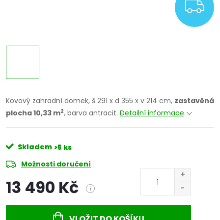
Z
Kovový zahradní domek, š 291 x d 355 x v 214 cm,
zastavěná
2
plocha 10,33 m
, barva antracit.
Detailní informace
Skladem
>5 ks
Možnosti doručení
13 490 Kč
i
Měrná
cena:
VLOŽIT DO KOŠÍKU