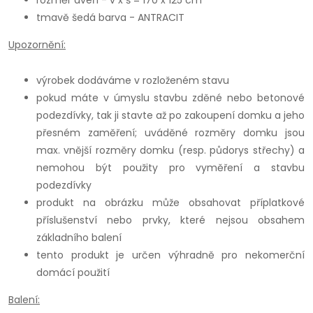
rozměr dveří - v x š = 170 x 125 cm
tmavě šedá barva - ANTRACIT
Upozornění:
výrobek dodáváme v rozloženém stavu
pokud máte v úmyslu stavbu zděné nebo betonové
podezdívky, tak ji stavte až po zakoupení domku a jeho
přesném zaměření; uváděné rozměry domku jsou
max. vnější rozměry domku (resp. půdorys střechy) a
nemohou být použity pro vyměření a stavbu
podezdívky
produkt na obrázku může obsahovat příplatkové
příslušenství nebo prvky, které nejsou obsahem
základního balení
tento produkt je určen výhradně pro nekomerční
domácí použití
Balení: