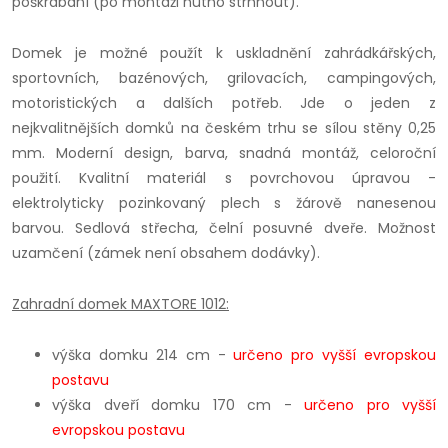
poškrábání (po montáži nutno strhnout).
Domek je možné použít k uskladnění zahrádkářských,
sportovních, bazénových, grilovacích, campingových,
motoristických a dalších potřeb. Jde o jeden z
nejkvalitnějších domků na českém trhu se sílou stěny 0,25
mm. Moderní design, barva, snadná montáž, celoroční
použití. Kvalitní materiál s povrchovou úpravou -
elektrolyticky pozinkovaný plech s žárově nanesenou
barvou. Sedlová střecha, čelní posuvné dveře. Možnost
uzamčení (zámek není obsahem dodávky).
Zahradní domek MAXTORE 1012:
výška domku 214 cm -
určeno pro vyšší evropskou
postavu
výška dveří domku 170 cm -
určeno pro vyšší
evropskou postavu