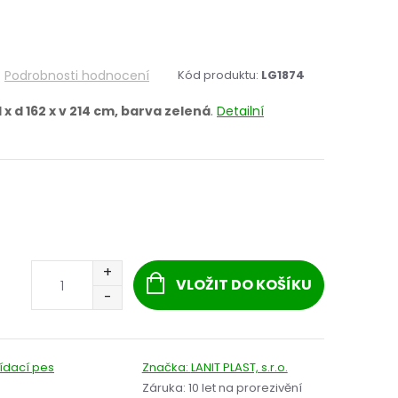
Podrobnosti hodnocení
Kód produktu:
LG1874
1 x d 162 x v 214 cm, barva zelená
.
Detailní
VLOŽIT DO KOŠÍKU
lídací pes
Značka:
LANIT PLAST, s.r.o.
Záruka
:
10 let na prorezivění