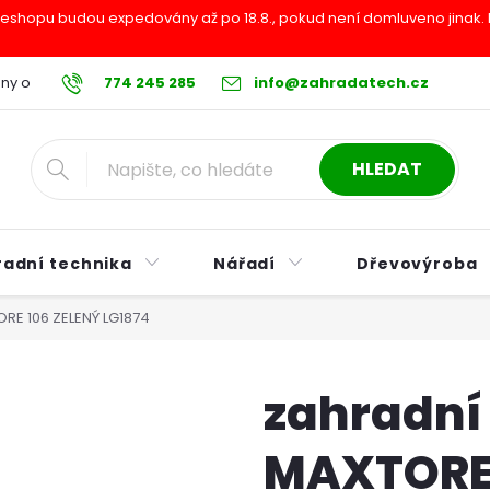
shopu budou expedovány až po 18.8., pokud není domluveno jinak. Pr
ny osobních údajů
774 245 285
Reklamační řád
info@zahradatech.cz
Postup při nákupu na s
HLEDAT
radní technika
Nářadí
Dřevovýroba
RE 106 ZELENÝ LG1874
zahradní
MAXTORE 