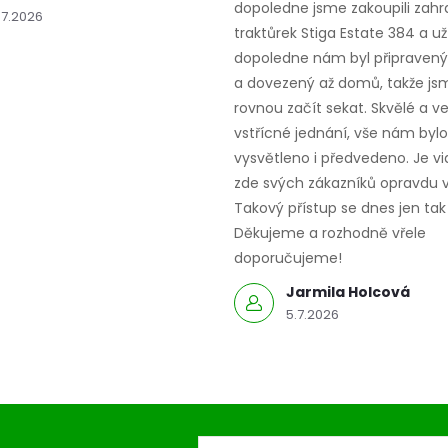
dopoledne jsme zakoupili zahr
.7.2026
traktůrek Stiga Estate 384 a už
dopoledne nám byl připravený,
a dovezený až domů, takže js
rovnou začít sekat. Skvělé a v
vstřícné jednání, vše nám bylo
vysvětleno i předvedeno. Je vid
zde svých zákazníků opravdu v
Takový přístup se dnes jen tak 
Děkujeme a rozhodně vřele
doporučujeme!
Jarmila Holcová
5.7.2026