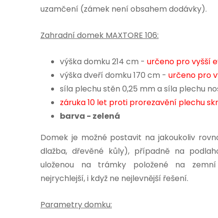
uzamčení (zámek není obsahem dodávky).
Zahradní domek MAXTORE 106:
výška domku 214 cm -
určeno pro vyšší 
výška dveří domku 170 cm -
určeno pro v
síla plechu stěn 0,25 mm a síla plechu 
záruka 10 let proti prorezavění plechu sk
barva -
zelená
Domek je možné postavit na jakoukoliv rovn
dlažba, dřevěné kůly), případně na podla
uloženou na trámky položené na zemní 
nejrychlejší, i když ne nejlevnější řešení.
Parametry domku: