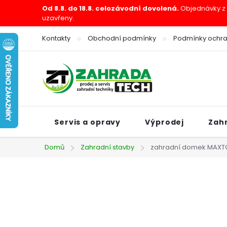
Přejít
Od 8.8. do 18.8. celozávodní dovolená.
Objednávky z e
uzavřeny.
na
obsah
Kontakty
Obchodní podmínky
Podmínky ochra
Servis a opravy
Výprodej
Zah
Domů
Zahradní stavby
zahradní domek MAXTO