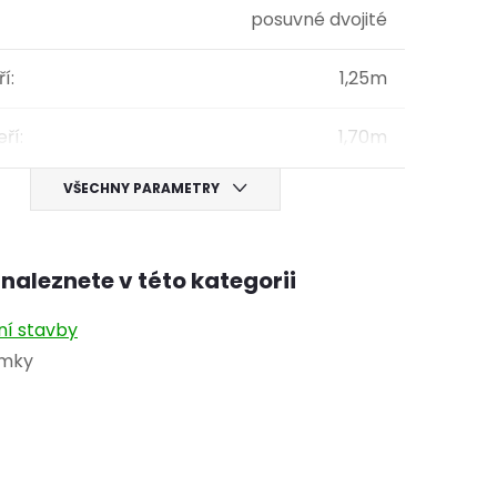
posuvné dvojité
ří
:
1,25m
eří
:
1,70m
VŠECHNY PARAMETRY
naleznete v této kategorii
ní stavby
omky