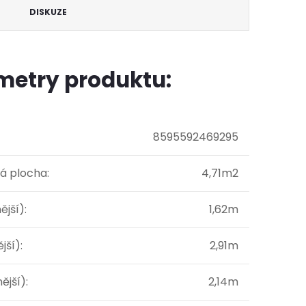
DISKUZE
metry produktu:
8595592469295
á plocha
:
4,71m2
ější)
:
1,62m
ější)
:
2,91m
ější)
:
2,14m