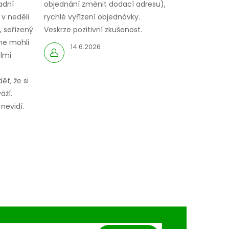
adní
objednání změnit dodací adresu),
 v neděli
rychlé vyřízení objednávky.
 seřízený
Veskrze pozitivní zkušenost.
me mohli
14.6.2026
elmi
ět, že si
áží.
nevidí.