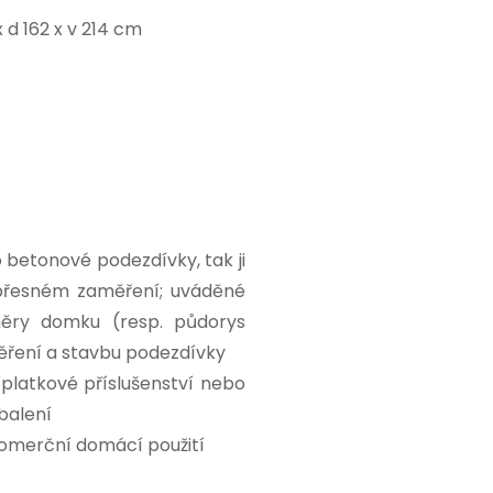
 d 162 x v 214 cm
betonové podezdívky, tak ji
přesném zaměření; uváděné
měry domku (resp. půdorys
ěření a stavbu podezdívky
platkové příslušenství nebo
balení
komerční domácí použití