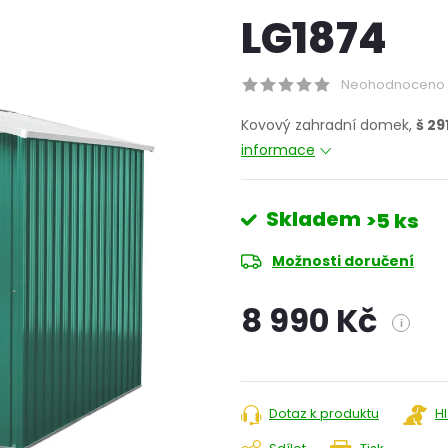
LG1874
Neohodnoceno
Kovový zahradní domek,
š 29
informace
Skladem
>5 ks
Možnosti doručení
8 990 Kč
i
Měrná
cena:
Dotaz k produktu
H