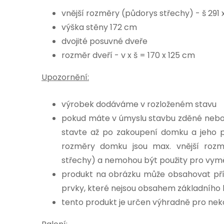
vnější rozměry (půdorys střechy) - š 291 x
výška stěny 172 cm
dvojité posuvné dveře
rozměr dveří - v x š = 170 x 125 cm
Upozornění:
výrobek dodáváme v rozloženém stavu
pokud máte v úmyslu stavbu zděné nebo 
stavte až po zakoupení domku a jeho 
rozměry domku jsou max. vnější roz
střechy) a nemohou být použity pro vym
produkt na obrázku může obsahovat pří
prvky, které nejsou obsahem základního 
tento produkt je určen výhradně pro ne