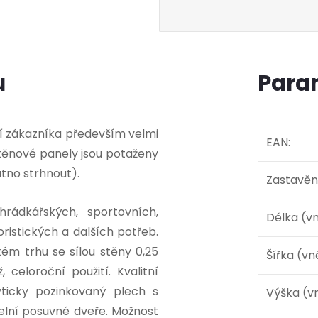
u
Para
ví zákazníka především velmi
EAN
:
těnové panely jsou potaženy
utno strhnout).
Zastavěn
ádkářských, sportovních,
Délka (vn
istických a dalších potřeb.
ém trhu se sílou stěny 0,25
Šířka (vn
celoroční použití. Kvalitní
yticky pozinkovaný plech s
Výška (vn
elní posuvné dveře. Možnost