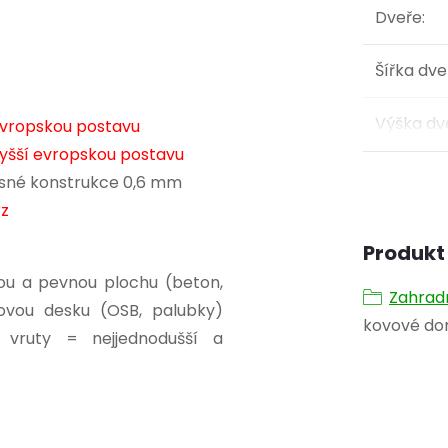
Dveře
:
Šířka dve
Výška dv
evropskou postavu
yšší evropskou postavu
nosné konstrukce 0,6 mm
rz
Produkt 
ou a pevnou plochu (beton,
Zahrad
hovou desku (OSB, palubky)
kovové d
vruty = nejjednodušší a