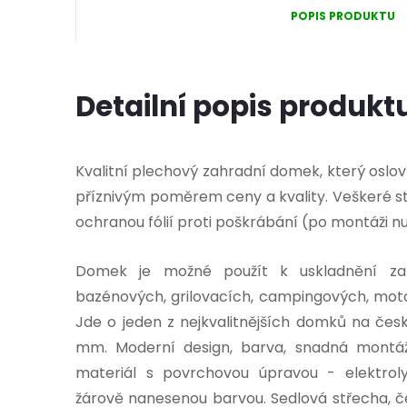
POPIS PRODUKTU
Detailní popis produkt
Kvalitní plechový zahradní domek, který oslo
příznivým poměrem ceny a kvality. Veškeré s
ochranou fólií proti poškrábání (po montáži n
Domek je možné použít k uskladnění zahr
bazénových, grilovacích, campingových, motor
Jde o jeden z nejkvalitnějších domků na česk
mm. Moderní design, barva, snadná montáž, 
materiál s povrchovou úpravou - elektrol
žárově nanesenou barvou. Sedlová střecha, č