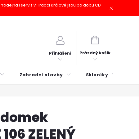
odejna i servis v Hradci Králové jsou po dobu CD
plátky ESSOX
Novinky
NÁKUPNÍ
KOŠÍK
Prázdný košík
Přihlášení
Zahradní stavby
Skleníky
Mu
 domek
106 ZELENÝ