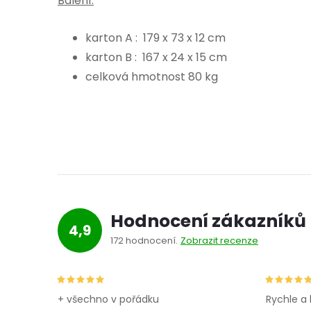
Balení:
karton A : 179 x 73 x 12 cm
karton B : 167 x 24 x 15 cm
celková hmotnost 80 kg
Hodnocení zákazníků
4,9
172 hodnocení
Zobrazit recenze
+ všechno v pořádku
Rychle a 