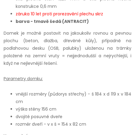
konstrukce 0,6 mm
záruka 10 let proti prorezavění plechu skrz
barva - tmavě šedá (ANTRACIT)
Domek je možné postavit na jakoukoliv rovnou a pevnou
plochu (beton, dlažba, dřevěné kůly), případně na
podlahovou desku (OSB, palubky) uloženou na trámky
položené na zemní vruty = nejjednodušší a nejrychlejší, i
když ne nejlevnější řešení.
Parametry domku:
vnější rozměry (půdorys střechy) - š 184 x d 119 x v 184
cm
výška stěny 156 cm
dvojité posuvné dveře
rozměr dveří - v x š = 154 x 82 cm