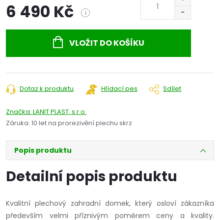
6 490 Kč
i
Měrná
cena:
VLOŽIT DO KOŠÍKU
Dotaz k produktu
Hlídací pes
Sdílet
Značka:
LANIT PLAST, s.r.o.
Záruka
:
10 let na prorezivění plechu skrz
Popis produktu
Detailní popis produktu
Kvalitní plechový zahradní domek, který osloví zákazníka
především velmi příznivým poměrem ceny a kvality.