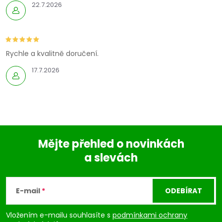
22.7.2026
Rychle a kvalitně doručení.
17.7.2026
Mějte přehled o novinkách
a slevách
Z
á
E-mail
ODEBÍRAT
p
Vložením e-mailu souhlasíte s
podmínkami ochrany