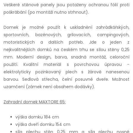
Veškeré stěnové panely jsou potaženy ochranou fólií proti
poškrábání (po montáži nutno strhnout).
Domek je možné použít k uskladnění zahrádkářských,
sportovních, bazénových, grilovacích, campingových,
motoristických a dalších potřeb. Jde o jeden z
nejkvalitnějších domků na českém trhu se sílou stěny 0,25
mm. Moderní design, barva, snadná montáž, celoroční
použití. Kvalitní materiál s povrchovou úpravou -
elektrolyticky pozinkovaný plech s žárově nanesenou
barvou. Sedlová střecha, čelní posuvné dveře. Možnost
uzamčení (zámek není obsahem dodávky).
Zahradní domek MAXTORE 65:
výška domku 184 cm
výška dveří domku 154 cm
síla plechu stěn 0,25 mm a síla plechu nosné