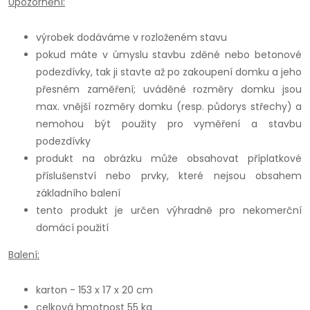
Upozornění:
výrobek dodáváme v rozloženém stavu
pokud máte v úmyslu stavbu zděné nebo betonové
podezdívky, tak ji stavte až po zakoupení domku a jeho
přesném zaměření; uváděné rozměry domku jsou
max. vnější rozměry domku (resp. půdorys střechy) a
nemohou být použity pro vyměření a stavbu
podezdívky
produkt na obrázku může obsahovat příplatkové
příslušenství nebo prvky, které nejsou obsahem
základního balení
tento produkt je určen výhradně pro nekomerční
domácí použití
Balení:
karton - 153 x 17 x 20 cm
celková hmotnost 55 kg