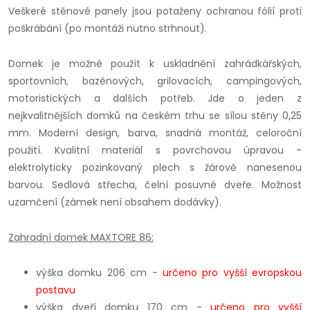
Veškeré stěnové panely jsou potaženy ochranou fólií proti
poškrábání (po montáži nutno strhnout).
Domek je možné použít k uskladnění zahrádkářských,
sportovních, bazénových, grilovacích, campingových,
motoristických a dalších potřeb. Jde o jeden z
nejkvalitnějších domků na českém trhu se sílou stěny 0,25
mm. Moderní design, barva, snadná montáž, celoroční
použití. Kvalitní materiál s povrchovou úpravou -
elektrolyticky pozinkovaný plech s žárově nanesenou
barvou. Sedlová střecha, čelní posuvné dveře. Možnost
uzamčení (zámek není obsahem dodávky).
Zahradní domek MAXTORE 86:
výška domku 206 cm -
určeno pro vyšší evropskou
postavu
výška dveří domku 170 cm -
určeno pro vyšší