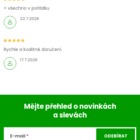
+ všechno v pořádku
22.7.2026
Rychle a kvalitně doručení.
17.7.2026
Mějte přehled o novinkách
a slevách
Z
á
E-mail
ODEBÍRAT