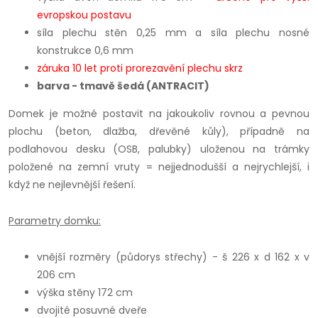
evropskou postavu
síla plechu stěn 0,25 mm a síla plechu nosné
konstrukce 0,6 mm
záruka 10 let proti prorezavění plechu skrz
barva - tmavě šedá (ANTRACIT)
Domek je možné postavit na jakoukoliv rovnou a pevnou
plochu (beton, dlažba, dřevěné kůly), případně na
podlahovou desku (OSB, palubky) uloženou na trámky
položené na zemní vruty = nejjednodušší a nejrychlejší, i
když ne nejlevnější řešení.
Parametry domku:
vnější rozměry (půdorys střechy) - š 226 x d 162 x v
206 cm
výška stěny 172 cm
dvojité posuvné dveře