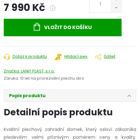
7 990 Kč
i
Měrná
cena:
VLOŽIT DO KOŠÍKU
Dotaz k produktu
Hlídací pes
Sdílet
Značka:
LANIT PLAST, s.r.o.
Záruka
:
10 let na prorezivění plechu skrz
Popis produktu
Detailní popis produktu
Kvalitní plechový zahradní domek, který osloví zákazníka
především velmi příznivým poměrem ceny a kvality.