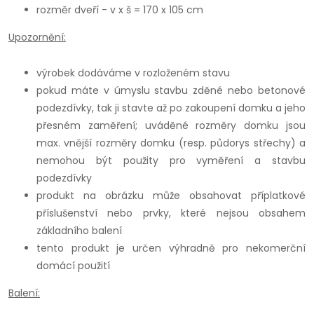
rozměr dveří - v x š = 170 x 105 cm
Upozornění:
výrobek dodáváme v rozloženém stavu
pokud máte v úmyslu stavbu zděné nebo betonové
podezdívky, tak ji stavte až po zakoupení domku a jeho
přesném zaměření; uváděné rozměry domku jsou
max. vnější rozměry domku (resp. půdorys střechy) a
nemohou být použity pro vyměření a stavbu
podezdívky
produkt na obrázku může obsahovat příplatkové
příslušenství nebo prvky, které nejsou obsahem
základního balení
tento produkt je určen výhradně pro nekomerční
domácí použití
Balení: