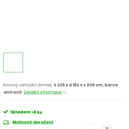
Kovový zahradní domek,
š 226 x d 162 x v 206 cm, barva
antracit
.
Detailní informace
Skladem
>5 ks
Možnosti doručení