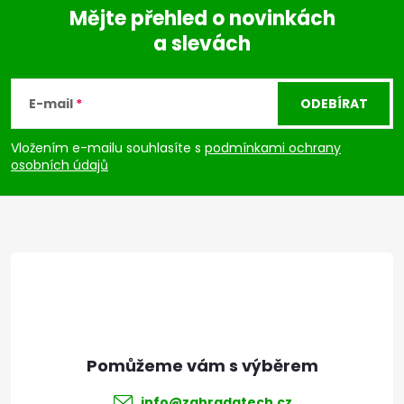
Mějte přehled o novinkách
a slevách
Z
á
E-mail
ODEBÍRAT
p
Vložením e-mailu souhlasíte s
podmínkami ochrany
osobních údajů
a
t
í
info
@
zahradatech.cz