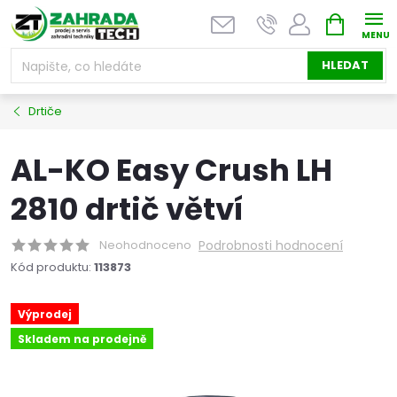
Přejít
NÁKUPNÍ
na
KOŠÍK
obsah
HLEDAT
Drtiče
AL-KO Easy Crush LH
2810 drtič větví
Neohodnoceno
Podrobnosti hodnocení
Kód produktu:
113873
Výprodej
Skladem na prodejně