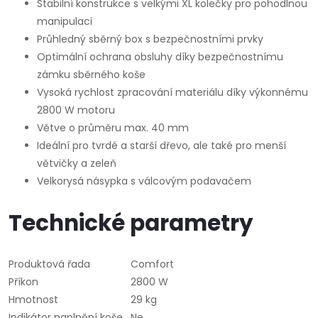
Stabilní konstrukce s velkými XL kolečky pro pohodlnou
manipulaci
Průhledný sběrný box s bezpečnostními prvky
Optimální ochrana obsluhy díky bezpečnostnímu
zámku sběrného koše
Vysoká rychlost zpracování materiálu díky výkonnému
2800 W motoru
Větve o průměru max. 40 mm
Ideální pro tvrdé a starší dřevo, ale také pro menší
větvičky a zeleň
Velkorysá násypka s válcovým podavačem
Technické parametry
Produktová řada
Comfort
Příkon
2800 W
Hmotnost
29 kg
Indikátor naplnění koše
Ne