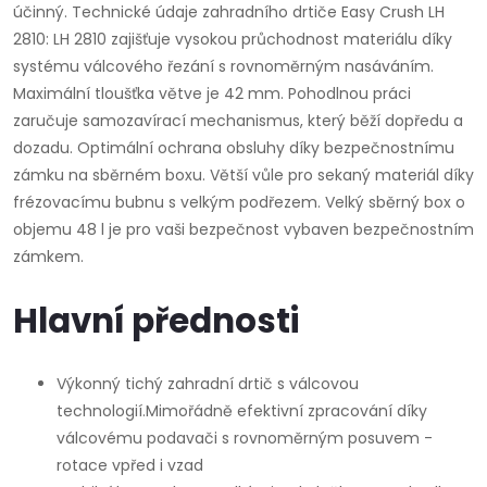
účinný. Technické údaje zahradního drtiče Easy Crush LH
2810: LH 2810 zajišťuje vysokou průchodnost materiálu díky
systému válcového řezání s rovnoměrným nasáváním.
Maximální tloušťka větve je 42 mm. Pohodlnou práci
zaručuje samozavírací mechanismus, který běží dopředu a
dozadu. Optimální ochrana obsluhy díky bezpečnostnímu
zámku na sběrném boxu. Větší vůle pro sekaný materiál díky
frézovacímu bubnu s velkým podřezem. Velký sběrný box o
objemu 48 l je pro vaši bezpečnost vybaven bezpečnostním
zámkem.
Hlavní přednosti
Výkonný tichý zahradní drtič s válcovou
technologií.Mimořádně efektivní zpracování díky
válcovému podavači s rovnoměrným posuvem -
rotace vpřed i vzad