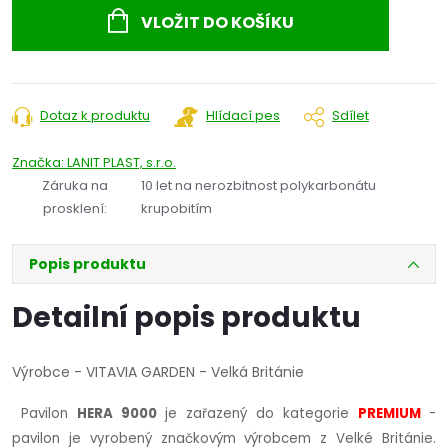
cena:
VLOŽIT DO KOŠÍKU
Dotaz k produktu
Hlídací pes
Sdílet
Značka:
LANIT PLAST, s.r.o.
Záruka na
10 let na nerozbitnost polykarbonátu
prosklení
:
krupobitím
Popis produktu
Detailní popis produktu
Výrobce - VITAVIA GARDEN - Velká Británie
Pavilon
HERA 9000
je zařazený do kategorie
PREMIUM
-
pavilon
je vyrobený značkovým výrobcem z Velké Británie.