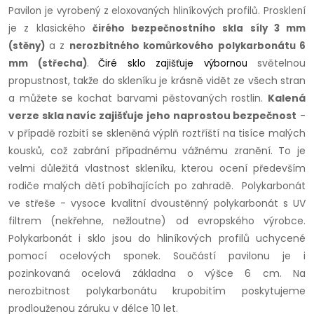
Pavilon
je vyrobený z eloxovaných hliníkových profilů.
Prosklení
je z klasického
čirého bezpečnostního skla síly 3 mm
(stěny)
a z
nerozbitného komůrkového polykarbonátu 6
světelnou
mm (střecha)
.
Čiré
sklo zajišťuje výbornou
propustnost, takže do skleníku je krásně vidět ze všech stran
a můžete se kochat barvami pěstovaných rostlin.
Kalená
verze skla navíc zajišťuje jeho naprostou bezpečnost
-
v případě rozbití se skleněná výplň roztříští na tisíce malých
kousků, což zabrání případnému vážnému zranění. To je
velmi důležitá vlastnost skleníku, kterou ocení především
rodiče malých dětí pobíhajících po zahradě.
Polykarbonát
ve střeše - vysoce kvalitní dvoustěnný polykarbonát s UV
filtrem (nekřehne, nežloutne) od evropského výrobce.
Polykarbonát i sklo jsou do hliníkových profilů uchycené
pomocí ocelových sponek. Součástí pavilonu je i
pozinkovaná ocelová základna o výšce 6 cm. Na
nerozbitnost polykarbonátu krupobitím poskytujeme
prodlouženou záruku v délce 10 let.