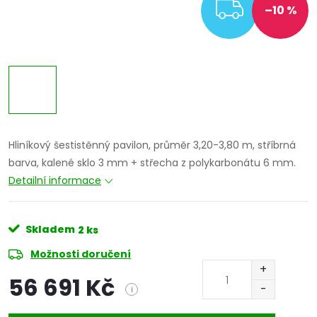
ZDARM
–10 %
Hliníkový šestistěnný pavilon, průměr 3,20-3,80 m, stříbrná
barva, kalené sklo 3 mm + střecha z polykarbonátu 6 mm.
Detailní informace
Skladem
2 ks
Možnosti doručení
56 691 Kč
i
Měrná