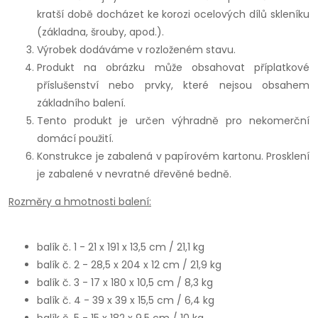
kratší době docházet ke korozi ocelových dílů skleníku
(základna, šrouby, apod.).
Výrobek dodáváme v rozloženém stavu.
Produkt na obrázku může obsahovat příplatkové
příslušenství nebo prvky, které nejsou obsahem
základního balení.
Tento produkt je určen výhradně pro nekomerční
domácí použití.
Konstrukce je zabalená v papírovém kartonu. Prosklení
je zabalené v nevratné dřevěné bedně.
Rozměry a hmotnosti balení:
balík č. 1 - 21 x 191 x 13,5 cm / 21,1 kg
balík č. 2 - 28,5 x 204 x 12 cm / 21,9 kg
balík č. 3 - 17 x 180 x 10,5 cm / 8,3 kg
balík č. 4 - 39 x 39 x 15,5 cm / 6,4 kg