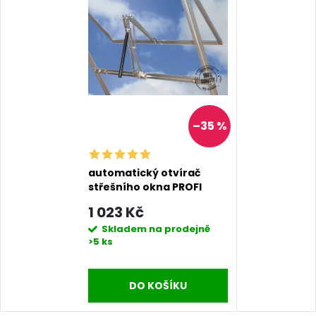
–35 %
automatický otvírač
střešního okna PROFI
1 023 Kč
Skladem na prodejně
>5 ks
DO KOŠÍKU