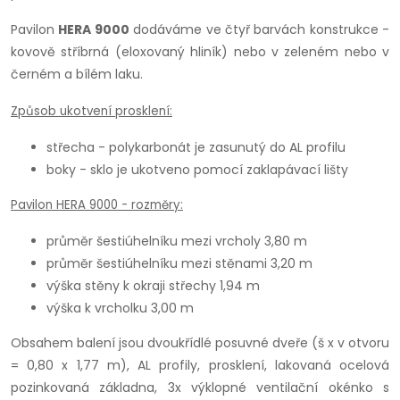
Pavilon
HERA 9000
dodáváme ve čtyř barvách konstrukce -
kovově stříbrná (eloxovaný hliník) nebo v zeleném nebo v
černém a bílém laku.
Způsob ukotvení prosklení:
střecha - polykarbonát je zasunutý do AL profilu
boky - sklo je ukotveno pomocí zaklapávací lišty
Pavilon HERA 9000 - rozměry:
průměr šestiúhelníku mezi vrcholy 3,80 m
průměr šestiúhelníku mezi stěnami 3,20 m
výška stěny k okraji střechy 1,94 m
výška k vrcholku 3,00 m
Obsahem balení jsou dvoukřídlé posuvné dveře (š x v otvoru
= 0,80 x 1,77 m), AL profily, prosklení, lakovaná ocelová
pozinkovaná základna, 3x výklopné ventilační okénko s