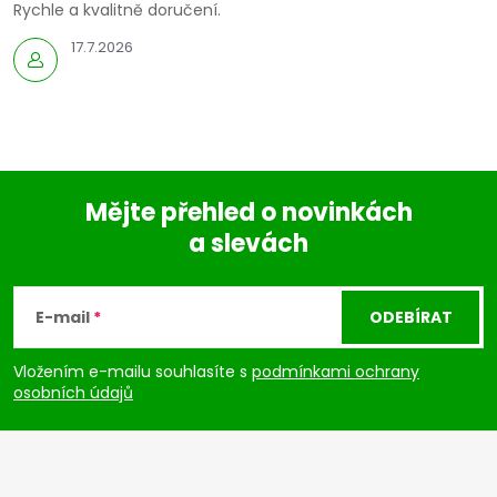
Rychle a kvalitně doručení.
17.7.2026
Mějte přehled o novinkách
a slevách
Z
á
E-mail
ODEBÍRAT
p
Vložením e-mailu souhlasíte s
podmínkami ochrany
osobních údajů
a
t