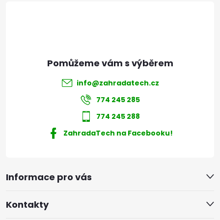
í
info
@
zahradatech.cz
774 245 285
774 245 288
ZahradaTech na Facebooku!
Informace pro vás
Kontakty