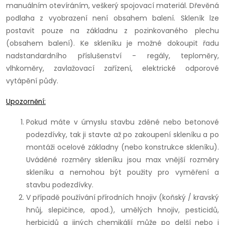
manuálním otevíráním, veškerý spojovací materiál. Dřevěná
podlaha z vyobrazení není obsahem balení. Skleník lze
postavit pouze na základnu z pozinkovaného plechu
(obsahem balení). Ke skleníku je možné dokoupit řadu
nadstandardního příslušenství - regály, teploměry,
vlhkoměry, zavlažovací zařízení, elektrické odporové
vytápění půdy.
Upozornění:
Pokud máte v úmyslu stavbu zděné nebo betonové
podezdívky, tak ji stavte až po zakoupení skleníku a po
montáži ocelové základny (nebo konstrukce skleníku).
Uváděné rozměry skleníku jsou max vnější rozměry
skleníku a nemohou být použity pro vyměření a
stavbu podezdívky.
V případě používání přírodních hnojiv (koňský / kravský
hnůj, slepičince, apod.), umělých hnojiv, pesticidů,
herbicidů a jiných chemikálií může po delší nebo i