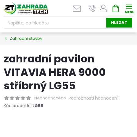
Přejít
NÁKUPNÍ
na
KOŠÍK
obsah
HLEDAT
Zahradní stavby
zahradní pavilon
VITAVIA HERA 9000
stříbrný LG55
Neohodnoceno
Podrobnosti hodnocení
Kód produktu:
LG55