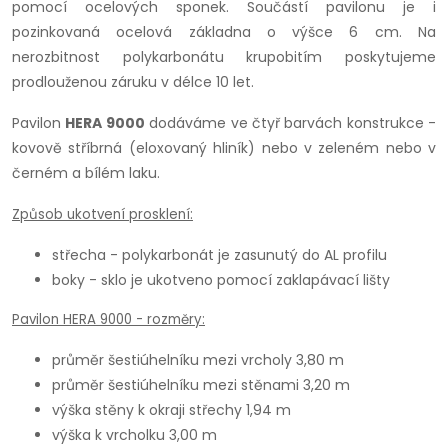
pomocí ocelových sponek. Součástí pavilonu je i
pozinkovaná ocelová základna o výšce 6 cm. Na
nerozbitnost polykarbonátu krupobitím poskytujeme
prodlouženou záruku v délce 10 let.
Pavilon
HERA 9000
dodáváme ve čtyř barvách konstrukce -
kovově stříbrná (eloxovaný hliník) nebo v zeleném nebo v
černém a bílém laku.
Způsob ukotvení prosklení:
střecha - polykarbonát je zasunutý do AL profilu
boky - sklo je ukotveno pomocí zaklapávací lišty
Pavilon HERA 9000 - rozměry:
průměr šestiúhelníku mezi vrcholy 3,80 m
průměr šestiúhelníku mezi stěnami 3,20 m
výška stěny k okraji střechy 1,94 m
výška k vrcholku 3,00 m