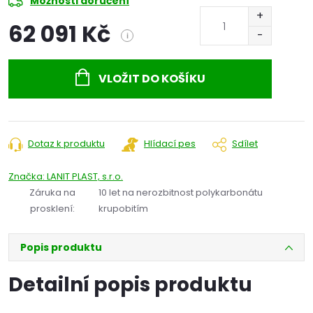
Možnosti doručení
62 091 Kč
i
Měrná
cena:
VLOŽIT DO KOŠÍKU
Dotaz k produktu
Hlídací pes
Sdílet
Značka:
LANIT PLAST, s.r.o.
Záruka na
10 let na nerozbitnost polykarbonátu
prosklení
:
krupobitím
Popis produktu
Detailní popis produktu