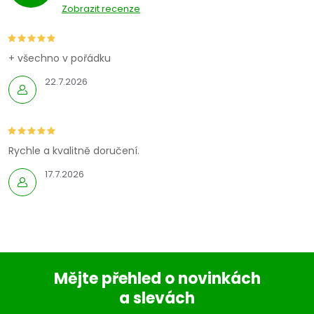
Zobrazit recenze
+ všechno v pořádku
22.7.2026
Rychle a kvalitně doručení.
17.7.2026
Mějte přehled o novinkách
a slevách
Z