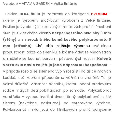
Výrobce - VITAVIA GARDEN - Velká Británie
Pavilon
HERA 9000
je zařazený do kategorie
PREMIUM
-
skleník je vyrobený značkovým výrobcem z Velké Británie.
Pavilon
je vyrobený z eloxovaných hliníkových profilů.
Prosklení
stěn je z klasického
čirého bezpečnostního skla síly 3 mm
(stěny)
a z
nerozbitného komůrkového polykarbonátu 6
světelnou
mm (střecha)
.
Čiré
sklo zajišťuje výbornou
propustnost, takže do skleníku je krásně vidět ze všech stran
a můžete se kochat barvami pěstovaných rostlin.
Kalená
verze skla navíc zajišťuje jeho naprostou bezpečnost
-
v případě rozbití se skleněná výplň roztříští na tisíce malých
kousků, což zabrání případnému vážnému zranění. To je
velmi důležitá vlastnost skleníku, kterou ocení především
rodiče malých dětí pobíhajících po zahradě.
Polykarbonát
ve střeše - vysoce kvalitní dvoustěnný polykarbonát s UV
filtrem (nekřehne, nežloutne) od evropského výrobce.
Polykarbonát i sklo jsou do hliníkových profilů uchycené