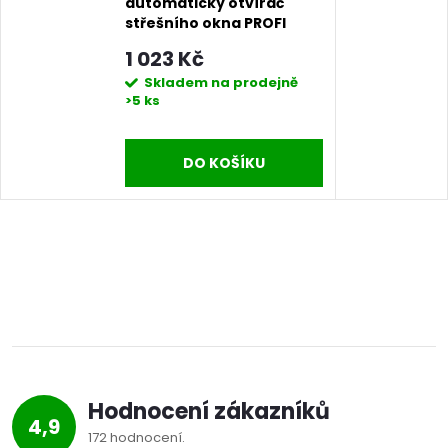
automatický otvírač
střešního okna PROFI
1 023 Kč
Skladem na prodejně
>5 ks
DO KOŠÍKU
Hodnocení zákazníků
4,9
172 hodnocení