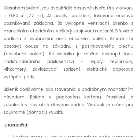
Obsahem balení jsou dvoukřídlé posuvné dveře (š x v otvoru
= 0,80 x 1,77 m), AL profily, prosklení, lakovaná ocelová
pozinkovaná základna, 3x výklopné ventilační okénko s
manuálním otevíráním, veškerý spojovací materiál. Dřevěná
podlaha z vyobrazení není obsahem balení. Skleník lze
postavit pouze na základnu z pozinkovaného plechu
(obsahem balení). Ke skleníku je možné dokoupit řadu
nadstandardního příslušenství - regály, teploměry,
vlhkoměry, zavlažovací zařízení, elektrické odporové
vytápění půdy.
Skleník dodáváme jako stavebnici s podrobným montážním
návodem. Baleno v papírovém kartonu. Prosklení je
zabalené v nevratné dřevěné bedně. Výrobek je určen pro
soukromé (domácí) využití.
Upozornění: