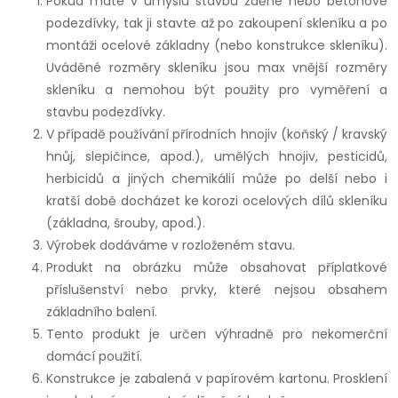
Pokud máte v úmyslu stavbu zděné nebo betonové
podezdívky, tak ji stavte až po zakoupení skleníku a po
montáži ocelové základny (nebo konstrukce skleníku).
Uváděné rozměry skleníku jsou max vnější rozměry
skleníku a nemohou být použity pro vyměření a
stavbu podezdívky.
V případě používání přírodních hnojiv (koňský / kravský
hnůj, slepičince, apod.), umělých hnojiv, pesticidů,
herbicidů a jiných chemikálií může po delší nebo i
kratší době docházet ke korozi ocelových dílů skleníku
(základna, šrouby, apod.).
Výrobek dodáváme v rozloženém stavu.
Produkt na obrázku může obsahovat příplatkové
příslušenství nebo prvky, které nejsou obsahem
základního balení.
Tento produkt je určen výhradně pro nekomerční
domácí použití.
Konstrukce je zabalená v papírovém kartonu. Prosklení