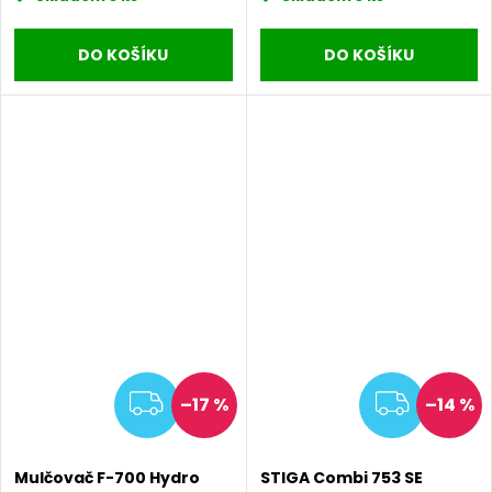
DO KOŠÍKU
DO KOŠÍKU
ZDARMA
ZDAR
–17 %
–14 %
Mulčovač F-700 Hydro
STIGA Combi 753 SE