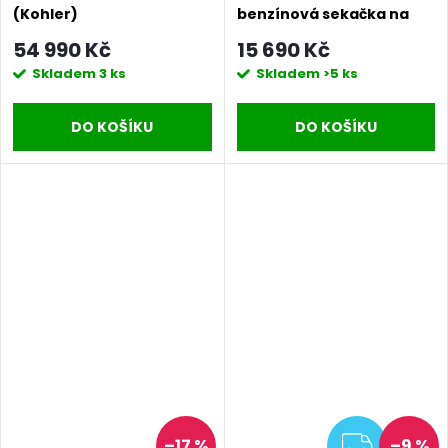
(Kohler)
benzínová sekačka na
trávu
54 990 Kč
15 690 Kč
Skladem
3 ks
Skladem
>5 ks
DO KOŠÍKU
DO KOŠÍKU
ZDAR
–17 %
–9 %