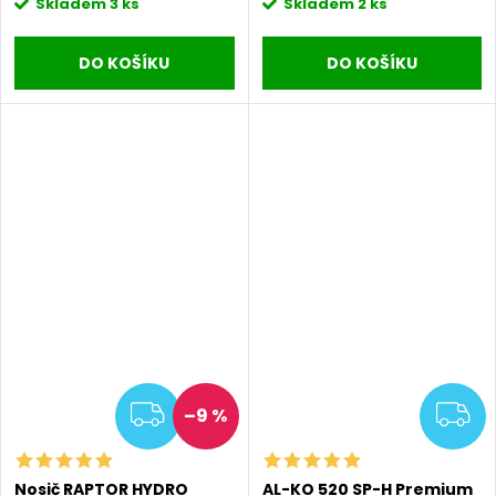
Skladem
3 ks
Skladem
2 ks
DO KOŠÍKU
DO KOŠÍKU
ZDARMA
Z
–9 %
Nosič RAPTOR HYDRO
AL-KO 520 SP-H Premium