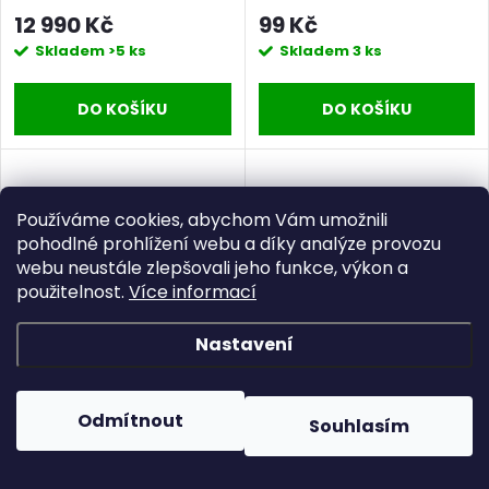
trávu
12 990 Kč
99 Kč
Skladem
>5 ks
Skladem
3 ks
DO KOŠÍKU
DO KOŠÍKU
Používáme cookies, abychom Vám umožnili
pohodlné prohlížení webu a díky analýze provozu
webu neustále zlepšovali jeho funkce, výkon a
použitelnost.
Více informací
Nastavení
Odmítnout
Souhlasím
–17 %
–17 %