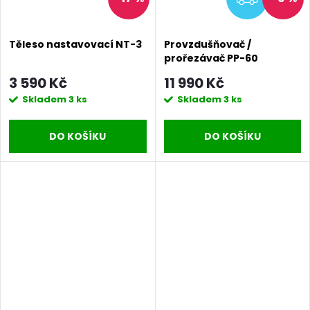
Těleso nastavovací NT-3
Provzdušňovač /
prořezávač PP-60
3 590 Kč
11 990 Kč
Skladem
3 ks
Skladem
3 ks
DO KOŠÍKU
DO KOŠÍKU