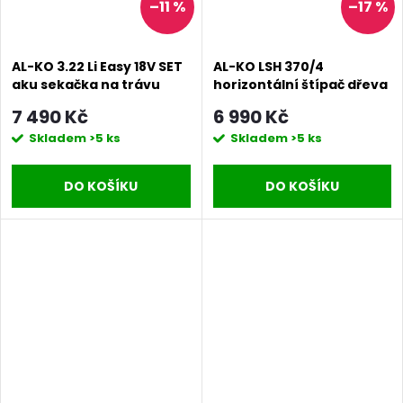
–11 %
–17 %
AL-KO 3.22 Li Easy 18V SET
AL-KO LSH 370/4
aku sekačka na trávu
horizontální štípač dřeva
7 490 Kč
6 990 Kč
Skladem
>5 ks
Skladem
>5 ks
DO KOŠÍKU
DO KOŠÍKU