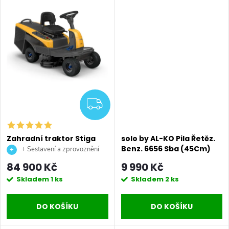
ů
ZDARMA
Zahradní traktor Stiga
solo by AL-KO Pila Řetěz.
Swift 372e
Benz. 6656 Sba (45Cm)
+ Sestavení a zprovoznění
stroje + doprava až na vaši
84 900 Kč
9 990 Kč
zahradu.
Skladem
1 ks
Skladem
2 ks
DO KOŠÍKU
DO KOŠÍKU