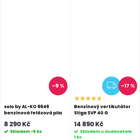
ZDAR
–9 %
–17 %
solo by AL-KO 6646
Benzínový vertikutátor
benzínová řetězová pila
Stiga SVP 40 G
8 290 Kč
14 890 Kč
Skladem
>5 ks
Skladem u dodavatele
1 ks