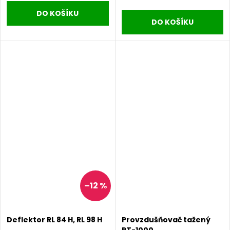
DO KOŠÍKU
DO KOŠÍKU
–12 %
Deflektor RL 84 H, RL 98 H
Provzdušňovač tažený