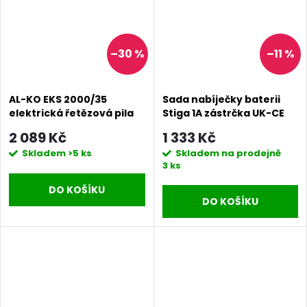
–30 %
–11 %
AL-KO EKS 2000/35
Sada nabíječky baterii
elektrická řetězová pila
Stiga 1A zástrčka UK-CE
2 089 Kč
1 333 Kč
Skladem
>5 ks
Skladem na prodejně
3 ks
DO KOŠÍKU
DO KOŠÍKU