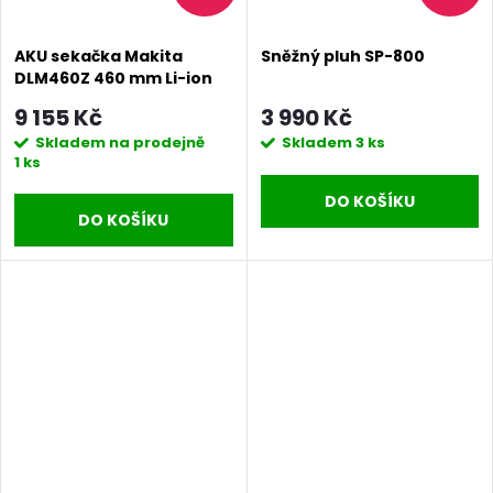
AKU sekačka Makita
Sněžný pluh SP-800
DLM460Z 460 mm Li-ion
9 155 Kč
3 990 Kč
Skladem na prodejně
Skladem
3 ks
1 ks
DO KOŠÍKU
DO KOŠÍKU