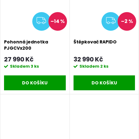
ZDARMA
ZDAR
–14 %
–2 %
Pohonná jednotka
Štěpkovač RAPIDO
PJGCVx200
27 990 Kč
32 990 Kč
Skladem
3 ks
Skladem
2 ks
DO KOŠÍKU
DO KOŠÍKU