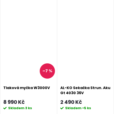
–7 %
Tlaková myčka W3000V
AL-KO Sekačka Strun. Aku
Gt 4030 36V
8 990 Kč
2 490 Kč
Skladem
3 ks
Skladem
>5 ks