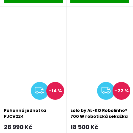
ZDARMA
ZDAR
–14 %
–22 %
Pohonná jednotka
solo by AL-KO Robolinho®
PJCV224
700 W robotická sekačka
28 990 Kč
18 500 Kč