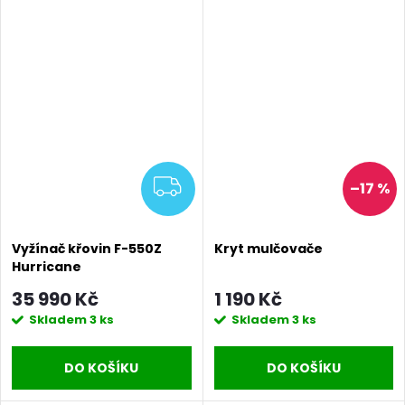
ZDARMA
–17 %
Vyžínač křovin F-550Z
Kryt mulčovače
Hurricane
35 990 Kč
1 190 Kč
Skladem
3 ks
Skladem
3 ks
DO KOŠÍKU
DO KOŠÍKU