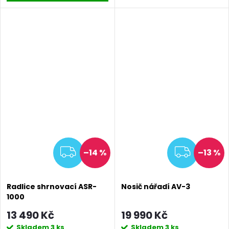
ZDARMA
ZDAR
–14 %
–13 %
Radlice shrnovací ASR-
Nosič nářadí AV-3
1000
13 490 Kč
19 990 Kč
Skladem
3 ks
Skladem
3 ks