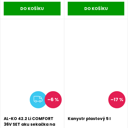
DO KOŠÍKU
DO KOŠÍKU
ZDARMA
–6 %
–17 %
AL-KO 42.2 Li COMFORT
Kanystr plastový 5 l
36V SET aku sekačka na