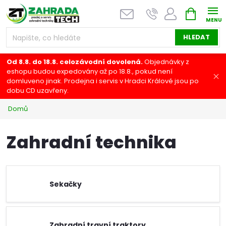
Přejít
NÁKUPNÍ
na
KOŠÍK
obsah
HLEDAT
Od 8.8. do 18.8. celozávodní dovolená.
Objednávky z
eshopu budou expedovány až po 18.8., pokud není
domluveno jinak. Prodejna i servis v Hradci Králové jsou po
dobu CD uzavřeny.
Domů
Zahradní technika
Sekačky
Zahradní travní traktory