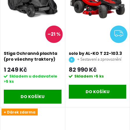
i
í
s
p
p
Z
–21 %
r
r
o
Stiga Ochranná plachta
solo by AL-KO T 22-103.3
o
(pro všechny traktory)
HD-A V2 Comfort
+ Sestavení a zprovoznění
d
benzínový zahradní
stroje + doprava až na vaši
1 249 Kč
82 990 Kč
d
traktor
zahradu.
Skladem u dodavatele
Skladem
>5 ks
u
>5 ks
u
DO KOŠÍKU
k
DO KOŠÍKU
k
t
+ Dárek zdarma
t
ů