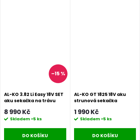
–15 %
AL-KO 3.82 Li Easy 18V SET
AL-KO GT 1825 18V aku
aku sekačka na trávu
strunová sekačka
8 990 Kč
1 990 Kč
Skladem
>5 ks
Skladem
>5 ks
DO KOŠÍKU
DO KOŠÍKU