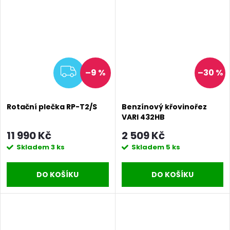
ZDARMA
–9 %
–30 %
Rotační plečka RP-T2/S
Benzínový křovinořez
VARI 432HB
11 990 Kč
2 509 Kč
Skladem
3 ks
Skladem
5 ks
DO KOŠÍKU
DO KOŠÍKU