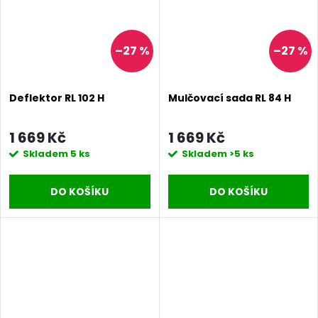
–27 %
–27 %
Deflektor RL 102 H
Mulčovací sada RL 84 H
1 669 Kč
1 669 Kč
Skladem
5 ks
Skladem
>5 ks
DO KOŠÍKU
DO KOŠÍKU