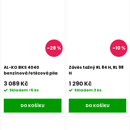
–28 %
–10 %
AL-KO BKS 4040
Závěs tažný RL 84 H, RL 98
benzínová řetězová pila
H
3 089 Kč
1 290 Kč
Skladem
>5 ks
Skladem
3 ks
DO KOŠÍKU
DO KOŠÍKU