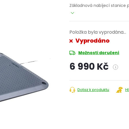
Základnová nabíjecí stanice p
Položka byla vyprodána…
Vyprodáno
Možnosti doručení
6 990 Kč
i
Měrná
cena:
Dotaz k produktu
H