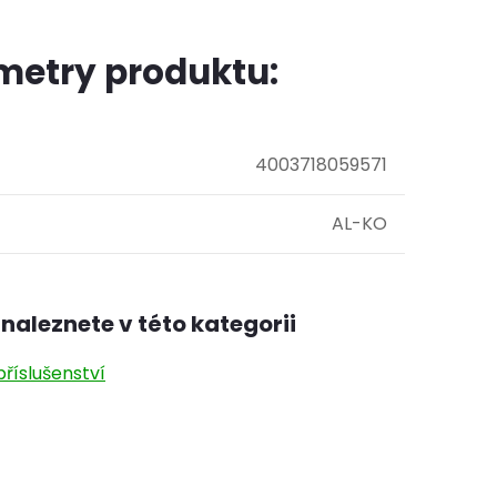
metry produktu:
4003718059571
AL-KO
naleznete v této kategorii
říslušenství