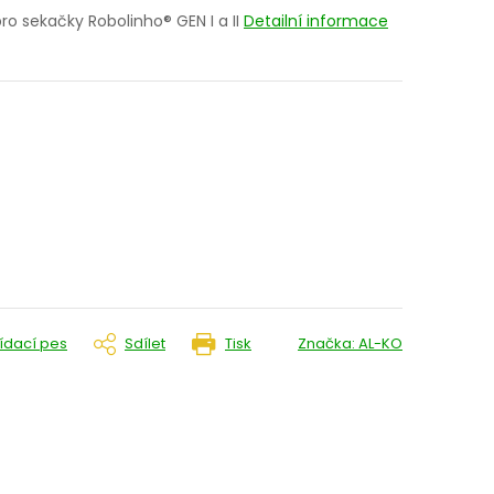
ro sekačky Robolinho® GEN I a II
Detailní informace
lídací pes
Sdílet
Tisk
Značka:
AL-KO