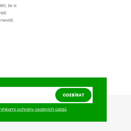
ět, že si
áží.
nevidí.
ODEBÍRAT
ínkami ochrany osobních údajů