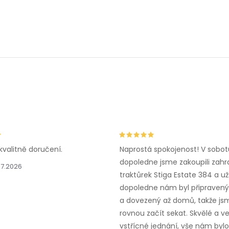
kvalitně doručení.
Naprostá spokojenost! V sobot
dopoledne jsme zakoupili zahr
.7.2026
traktůrek Stiga Estate 384 a už
dopoledne nám byl připravený,
a dovezený až domů, takže js
rovnou začít sekat. Skvělé a v
vstřícné jednání, vše nám bylo