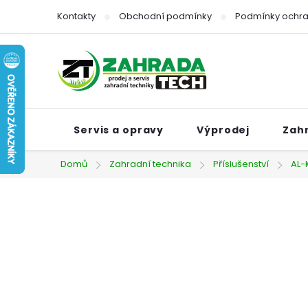
Přejít
Kontakty
Obchodní podmínky
Podmínky ochra
na
obsah
Servis a opravy
Výprodej
Zah
Domů
Zahradní technika
Příslušenství
AL-