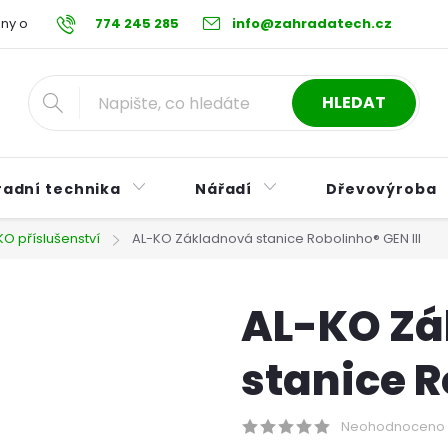
ny osobních údajů
774 245 285
Reklamační řád
info@zahradatech.cz
Postup při nákupu na s
HLEDAT
radní technika
Nářadí
Dřevovýroba
KO příslušenství
AL-KO Základnová stanice Robolinho® GEN III
AL-KO Zá
stanice R
Neohodnoceno