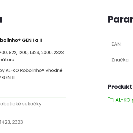
u
Para
linho® GEN I a II
EAN
:
0, 822, 1200, 1423, 2000, 2323
mátoru
Značka
:
 by AL-KO Robolinho® Vhodné
GEN III
Produkt 
AL-KO p
robotické sekačky
1423, 2323