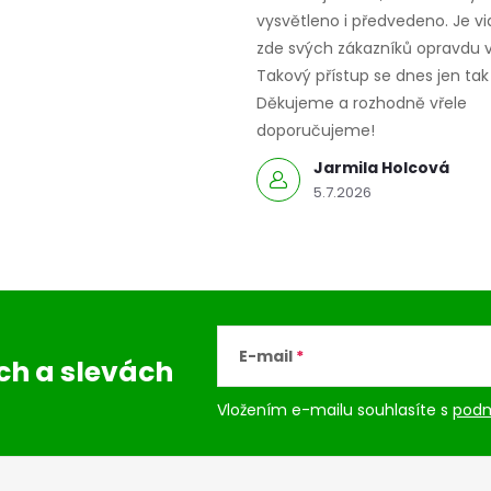
vysvětleno i předvedeno. Je vid
zde svých zákazníků opravdu v
Takový přístup se dnes jen tak 
Děkujeme a rozhodně vřele
doporučujeme!
Jarmila Holcová
5.7.2026
E-mail
ách
a slevách
Vložením e-mailu souhlasíte s
podm