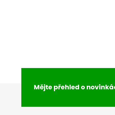
Z
Mějte přehled o novink
á