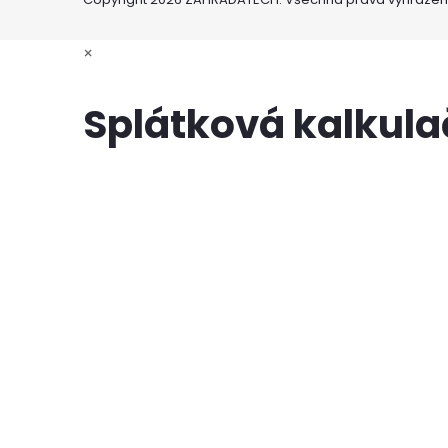
×
Splátková kalkul