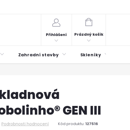
plátky ESSOX
Novinky
NÁKUPNÍ
KOŠÍK
Prázdný košík
Přihlášení
Zahradní stavby
Skleníky
Mu
kladnová
obolinho® GEN III
Podrobnosti hodnocení
Kód produktu:
127516