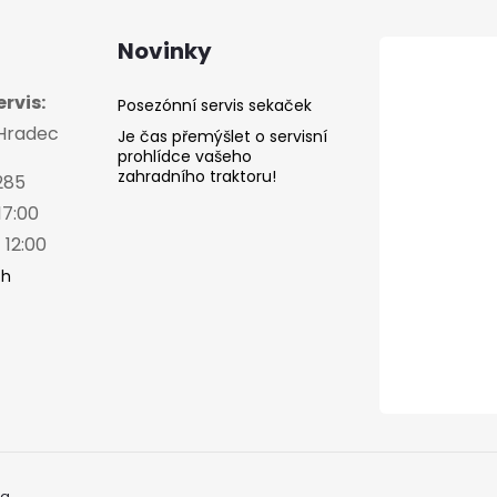
Novinky
rvis:
Posezónní servis sekaček
 Hradec
Je čas přemýšlet o servisní
prohlídce vašeho
zahradního traktoru!
285
17:00
 12:00
ch
a.