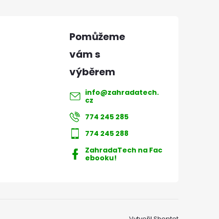
info
@
zahradatech.
cz
774 245 285
774 245 288
ZahradaTech na Fac
ebooku!
Vytvořil Shoptet