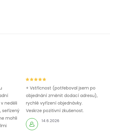
u
+ Vstřícnost (potřeboval jsem po
adní
objednání změnit dodací adresu),
 v neděli
rychlé vyřízení objednávky.
 seřízený
Veskrze pozitivní zkušenost.
me mohli
14.6.2026
elmi