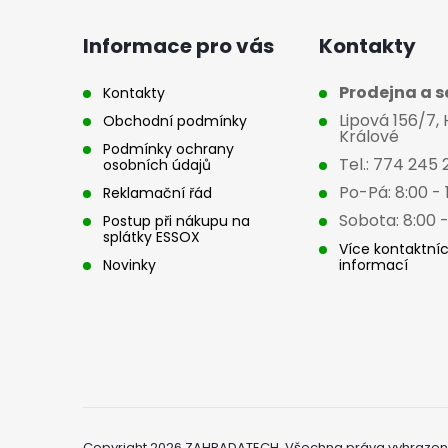
p
a
Informace pro vás
Kontakty
t
Prodejna a se
Kontakty
Lipová 156/7,
Obchodní podmínky
í
Králové
Podmínky ochrany
Tel.: 774 245 
osobních údajů
Po-Pá: 8:00 - 
Reklamační řád
Sobota: 8:00 -
Postup při nákupu na
splátky ESSOX
Více kontaktní
Novinky
informací
Copyright 2026
ZAHRADATECH
. Všechna práva vyhrazen