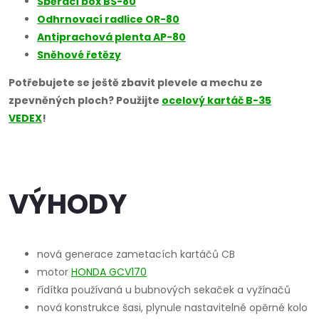
Sběrací box BS-80
Odhrnovací radlice OR-80
Antiprachová plenta AP-80
Sněhové řetězy
Potřebujete se ještě zbavit plevele a mechu ze
zpevněných ploch? Použijte
ocelový kartáč B-35
VEDEX
!
VÝHODY
nová generace zametacích kartáčů CB
motor
HONDA GCV170
řídítka používaná u bubnových sekaček a vyžínačů
nová konstrukce šasi, plynule nastavitelné opěrné kolo