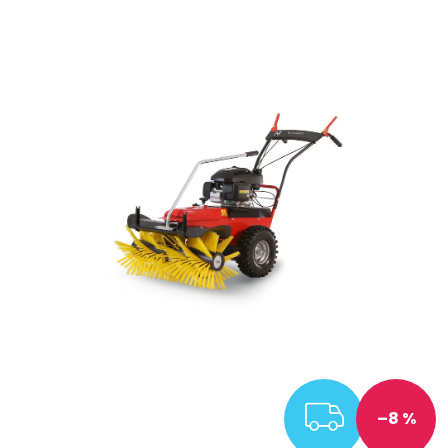
ZDARM
–8 %