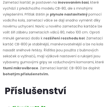
Zametací kartáč je postaven na
inovovaném šasi
, které
vychází z předchozího modelu CB-80, ale s mnohými
vylepšeními. Přítlak štětin je
plynule nastavitelný
pomocí
vodicího kola, zametací válce se dají snadno vyměnit díky
novému uchycení. Navíc u nového zametacího kartáče lze
volit šíři záběru zametacích válců 80, nebo 100 cm. Oproti
minulé generaci došlo k
rozšíření rozchodu kol
. Zametací
kartáč CB-800 je stabilnější, manévrovatelnější a lze na kola
nasadit sněhové řetězy. Řídítka jsou použita z bubnových
sekaček a vyžínačů, mají výškové nastavení a rukojeti jsou
vybaveny gumovými gripy se vzduchovými komorami, které
tlumí mikrovibrace
. Zametací kartáč CB-800 lze doplnit
bohatým příslušenstvím.
Příslušenství