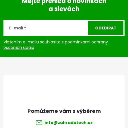
Mějte přehled o novinkách
a slevách
Z
á
E-mail
ODEBÍRAT
p
Vložením e-mailu souhlasíte s
podmínkami ochrany
osobních údajů
a
t
í
info
@
zahradatech.cz