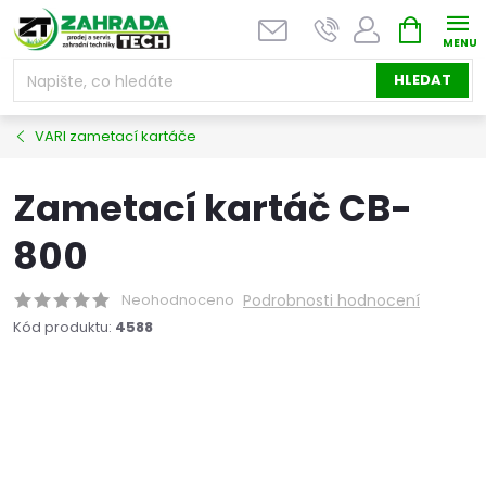
Přejít
NÁKUPNÍ
na
KOŠÍK
obsah
HLEDAT
VARI zametací kartáče
Zametací kartáč CB-
800
Neohodnoceno
Podrobnosti hodnocení
Kód produktu:
4588