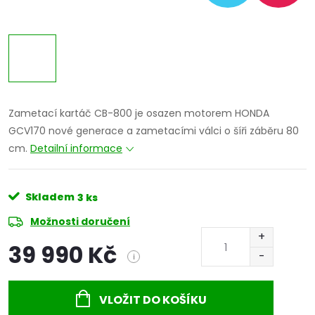
Zametací kartáč CB-800 je osazen motorem HONDA
GCV170 nové generace a zametacími válci o šíři záběru 80
cm.
Detailní informace
Skladem
3 ks
Možnosti doručení
39 990 Kč
i
Měrná
cena:
VLOŽIT DO KOŠÍKU