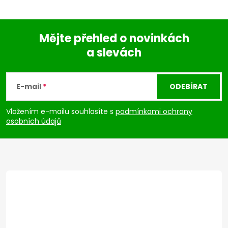
Mějte přehled o novinkách
a slevách
Z
á
E-mail
ODEBÍRAT
p
Vložením e-mailu souhlasíte s
podmínkami ochrany
osobních údajů
a
t
í