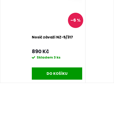
–6 %
Nosič závaží NZ-5/317
890 Kč
Skladem
3 ks
DO KOŠÍKU