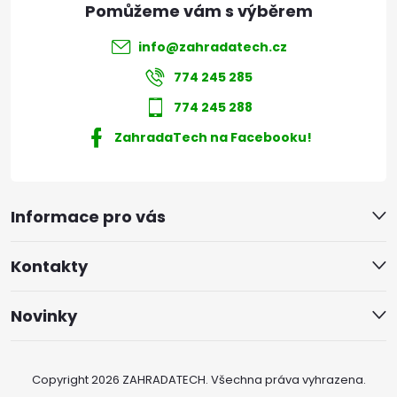
info
@
zahradatech.cz
774 245 285
774 245 288
ZahradaTech na Facebooku!
Informace pro vás
Kontakty
Novinky
Copyright 2026
ZAHRADATECH
. Všechna práva vyhrazena.