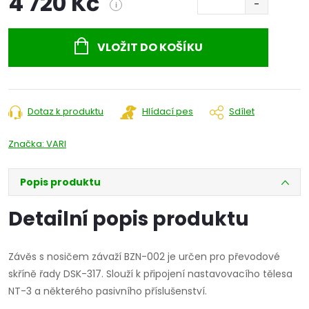
4 720 Kč
i
Měrná
cena:
VLOŽIT DO KOŠÍKU
Dotaz k produktu
Hlídací pes
Sdílet
Značka:
VARI
Popis produktu
Detailní popis produktu
Závěs s nosičem závaží BZN-002 je určen pro převodové
skříně řady DSK-317. Slouží k připojení nastavovacího tělesa
NT-3 a některého pasivního příslušenství.