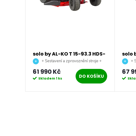
ý vozík
solo by AL-KO T 15-93.3 HDS-
solo 
A Comfort benzínový
Comf
+ Sestavení a zprovoznění stroje +
+ S
zahradní traktor
zahra
doprava až na vaši zahradu.
doprava
61 990 Kč
67 9
KOŠÍKU
DO KOŠÍKU
Skladem
1 ks
Skl