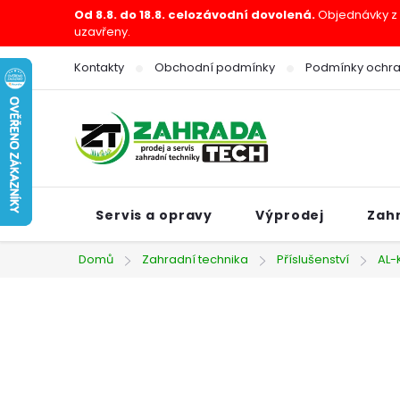
Přejít
Od 8.8. do 18.8. celozávodní dovolená.
Objednávky z e
uzavřeny.
na
obsah
Kontakty
Obchodní podmínky
Podmínky ochra
Servis a opravy
Výprodej
Zah
Domů
Zahradní technika
Příslušenství
AL-