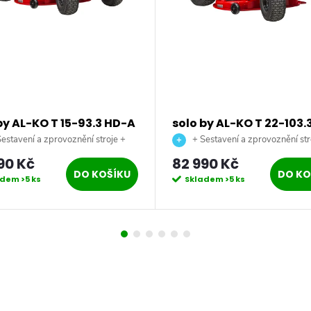
by AL-KO T 15-93.3 HD-A
solo by AL-KO T 22-103.
ort benzínový
A V2 Comfort benzínov
estavení a zprovoznění stroje +
+ Sestavení a zprovoznění str
dní traktor
zahradní traktor
 až na vaši zahradu.
doprava až na vaši zahradu.
90 Kč
82 990 Kč
DO KOŠÍKU
DO KO
adem
>5 ks
Skladem
>5 ks