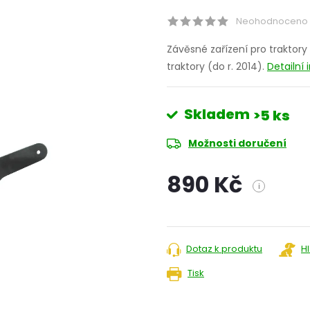
Neohodnoceno
Závěsné zařízení pro traktor
traktory (do r. 2014).
Detailní
Skladem
>5 ks
Možnosti doručení
890 Kč
i
Měrná
cena:
Dotaz k produktu
H
Tisk