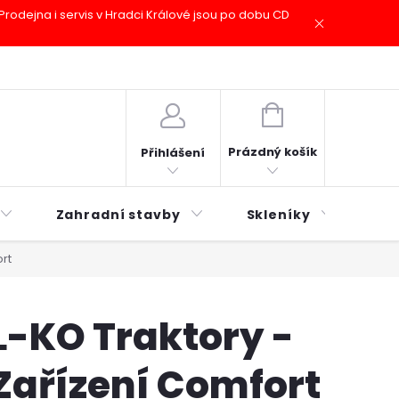
odejna i servis v Hradci Králové jsou po dobu CD
plátky ESSOX
Novinky
NÁKUPNÍ
KOŠÍK
Prázdný košík
Přihlášení
Zahradní stavby
Skleníky
Mu
rt
L-KO Traktory -
Zařízení Comfort