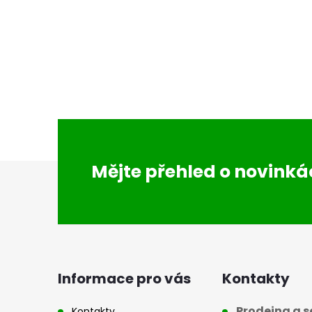
Z
Mějte přehled o novink
á
p
a
Informace pro vás
Kontakty
Prodejna a se
Kontakty