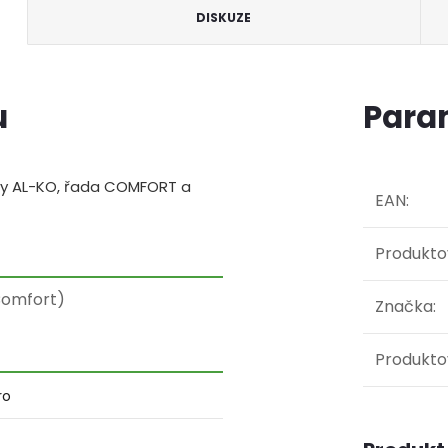
DISKUZE
u
Para
 by AL-KO, řada COMFORT a
EAN
:
Produkto
Comfort)
Značka
:
Produkto
ro