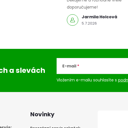
Děkujeme a rozhodně vřele
doporučujeme!
Jarmila Holcová
5.7.2026
E-mail
ách
a slevách
Vložením e-mailu souhlasíte s
podm
Novinky
rvis: