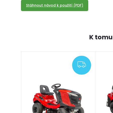
Stáhnout návod k použití (PDF)
K tomu
ZDARMA
–9 %