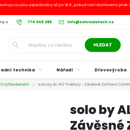
shopu budou expedovány až po 18.8., pokud není domluveno jinak. Pr
ny osobních údajů
774 245 285
Reklamační řád
info@zahradatech.cz
Postup při nákupu na s
HLEDAT
radní technika
Nářadí
Dřevovýroba
KO příslušenství
solo by AL-KO Traktory - Závěsné Zařízení Comfo
solo by A
Závěsné 