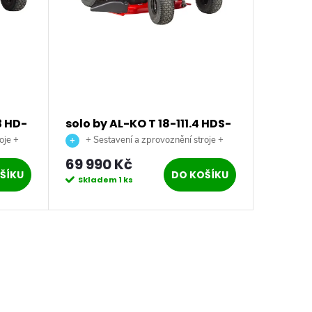
3 HD-
solo by AL-KO T 18-111.4 HDS-
AL-KO 
ý
A V2 Comfort benzínový
oje +
+ Sestavení a zprovoznění stroje +
zahradní traktor
doprava až na vaši zahradu.
69 990 Kč
6 690
ŠÍKU
DO KOŠÍKU
Skladem
1 ks
Sklad