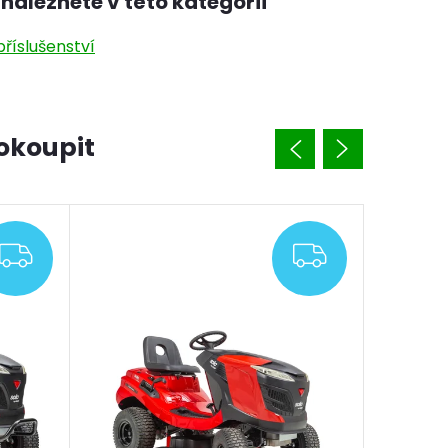
naleznete v této kategorii
říslušenství
okoupit
ZDARMA
ZDARMA