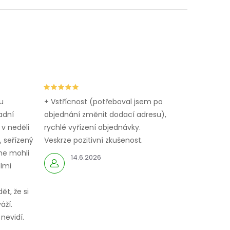
u
+ Vstřícnost (potřeboval jsem po
adní
objednání změnit dodací adresu),
 v neděli
rychlé vyřízení objednávky.
 seřízený
Veskrze pozitivní zkušenost.
me mohli
14.6.2026
elmi
ět, že si
áží.
nevidí.