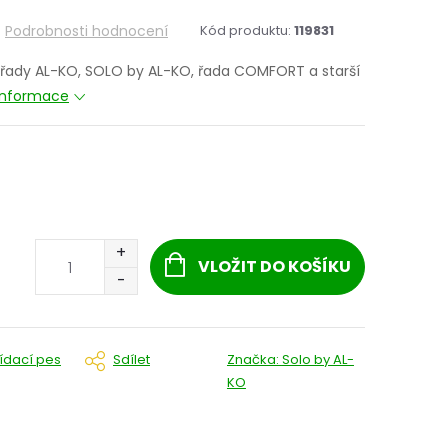
Podrobnosti hodnocení
Kód produktu:
119831
y řady AL-KO, SOLO by AL-KO, řada COMFORT a starší
 informace
VLOŽIT DO KOŠÍKU
lídací pes
Sdílet
Značka:
Solo by AL-
KO