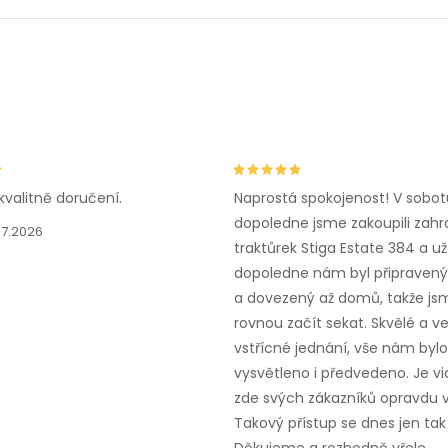
kvalitně doručení.
Naprostá spokojenost! V sobot
dopoledne jsme zakoupili zahr
.7.2026
traktůrek Stiga Estate 384 a už
dopoledne nám byl připravený,
a dovezený až domů, takže js
rovnou začít sekat. Skvělé a v
vstřícné jednání, vše nám bylo
vysvětleno i předvedeno. Je vid
zde svých zákazníků opravdu v
Takový přístup se dnes jen tak 