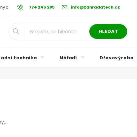
ny osobních údajů
774 245 285
Reklamační řád
info@zahradatech.cz
Postup při nákupu na s
HLEDAT
radní technika
Nářadí
Dřevovýroba
...