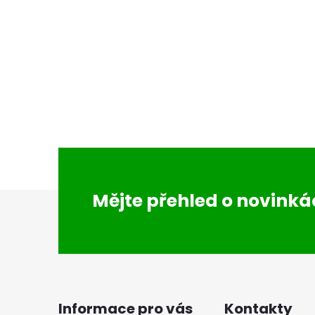
Z
Mějte přehled o novink
á
p
a
Informace pro vás
Kontakty