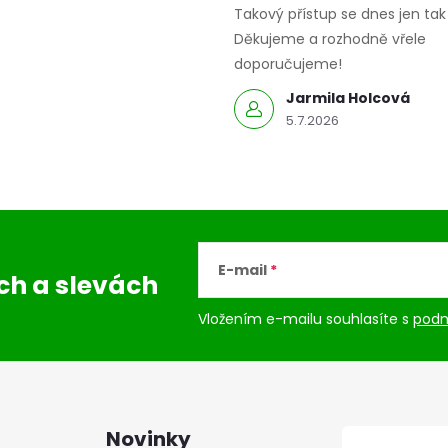
Takový přístup se dnes jen tak 
Děkujeme a rozhodně vřele
doporučujeme!
Jarmila Holcová
5.7.2026
E-mail
ách
a slevách
Vložením e-mailu souhlasíte s
podm
Novinky