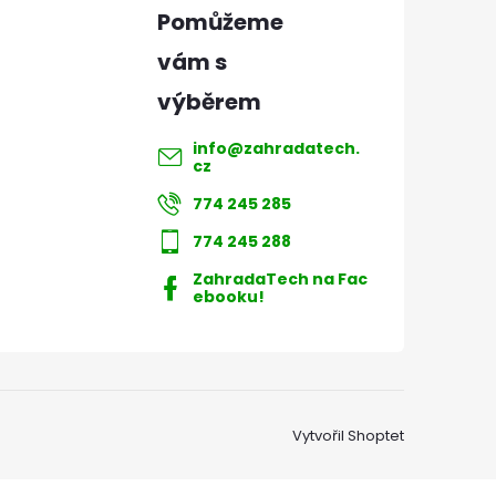
info
@
zahradatech.
cz
774 245 285
774 245 288
ZahradaTech na Fac
ebooku!
Vytvořil Shoptet