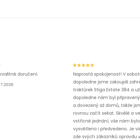
kvalitně doručení.
Naprostá spokojenost! V sobot
dopoledne jsme zakoupili zahr
.7.2026
traktůrek Stiga Estate 384 a už
dopoledne nám byl připravený,
a dovezený až domů, takže js
rovnou začít sekat. Skvělé a v
vstřícné jednání, vše nám bylo
vysvětleno i předvedeno. Je vid
zde svých zákazníků opravdu v