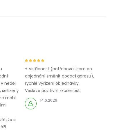
u
+ Vstřícnost (potřeboval jsem po
adní
objednání změnit dodací adresu),
 v neděli
rychlé vyřízení objednávky.
 seřízený
Veskrze pozitivní zkušenost.
me mohli
14.6.2026
elmi
ět, že si
áží.