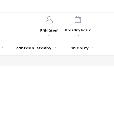
plátky ESSOX
Novinky
NÁKUPNÍ
KOŠÍK
Prázdný košík
Přihlášení
Zahradní stavby
Skleníky
Mu