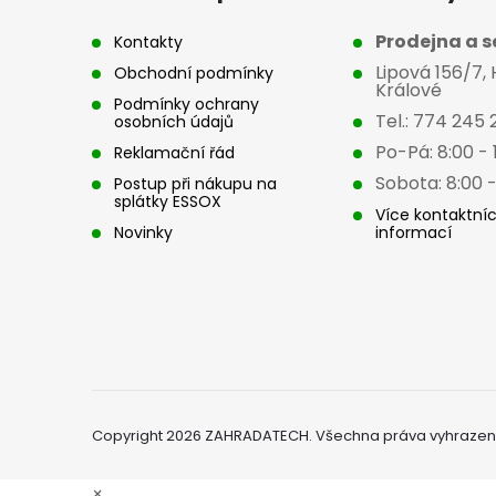
t
Prodejna a se
Kontakty
Lipová 156/7,
Obchodní podmínky
í
Králové
Podmínky ochrany
Tel.: 774 245 
osobních údajů
Po-Pá: 8:00 - 
Reklamační řád
Sobota: 8:00 -
Postup při nákupu na
splátky ESSOX
Více kontaktní
Novinky
informací
Copyright 2026
ZAHRADATECH
. Všechna práva vyhrazen
×