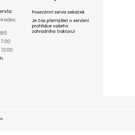
rvis:
Posezónní servis sekaček
 Hradec
Je čas přemýšlet o servisní
prohlídce vašeho
zahradního traktoru!
285
17:00
 12:00
ch
a.