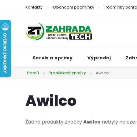
Přejít
Kontakty
Obchodní podmínky
Podmínky ochra
na
obsah
Servis a opravy
Výprodej
Zah
Domů
Prodávané značky
Awilco
Awilco
Žádné produkty značky
Awilco
nebyly nalezeny