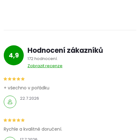
ů
O
ů
v
l
á
Hodnocení zákazníků
d
4,9
172 hodnocení
a
Zobrazit recenze
c
í
+ všechno v pořádku
22.7.2026
p
r
v
Rychle a kvalitně doručení.
17.7.2026