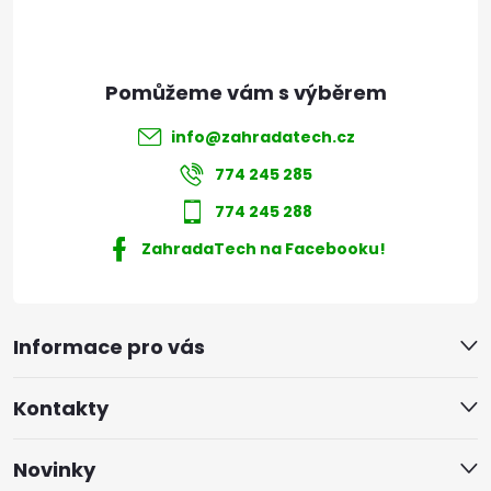
info
@
zahradatech.cz
774 245 285
774 245 288
ZahradaTech na Facebooku!
Informace pro vás
Kontakty
Novinky