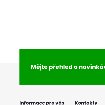
Z
Mějte přehled o novink
á
p
a
Informace pro vás
Kontakty