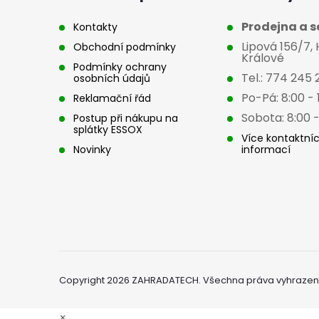
t
Prodejna a se
Kontakty
Lipová 156/7,
Obchodní podmínky
í
Králové
Podmínky ochrany
Tel.: 774 245 
osobních údajů
Po-Pá: 8:00 - 
Reklamační řád
Sobota: 8:00 -
Postup při nákupu na
splátky ESSOX
Více kontaktní
Novinky
informací
Copyright 2026
ZAHRADATECH
. Všechna práva vyhrazen
×