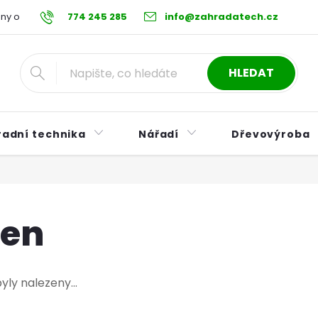
ny osobních údajů
774 245 285
Reklamační řád
info@zahradatech.cz
Postup při nákupu na s
HLEDAT
radní technika
Nářadí
Dřevovýroba
nen
ly nalezeny...