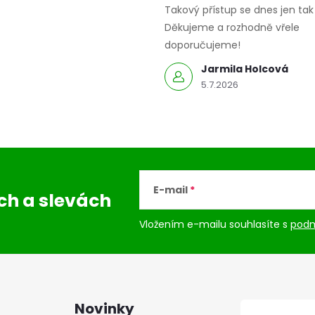
Takový přístup se dnes jen tak 
Děkujeme a rozhodně vřele
doporučujeme!
Jarmila Holcová
5.7.2026
E-mail
ách
a slevách
Vložením e-mailu souhlasíte s
podm
Novinky