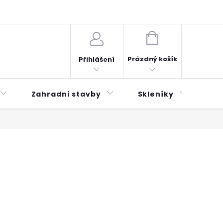
plátky ESSOX
Novinky
NÁKUPNÍ
KOŠÍK
Prázdný košík
Přihlášení
Zahradní stavby
Skleníky
Mu