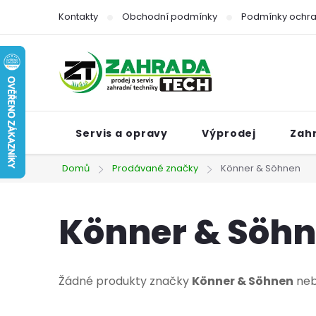
Přejít
Kontakty
Obchodní podmínky
Podmínky ochra
na
obsah
Servis a opravy
Výprodej
Zah
Domů
Prodávané značky
Könner & Söhnen
Könner & Söh
Žádné produkty značky
Könner & Söhnen
neby