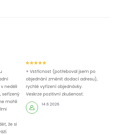
u
+ Vstřícnost (potřeboval jsem po
adní
objednání změnit dodací adresu),
 v neděli
rychlé vyřízení objednávky.
 seřízený
Veskrze pozitivní zkušenost.
me mohli
14.6.2026
elmi
ět, že si
áží.