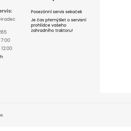
rvis:
Posezónní servis sekaček
 Hradec
Je čas přemýšlet o servisní
prohlídce vašeho
zahradního traktoru!
285
17:00
 12:00
ch
a.