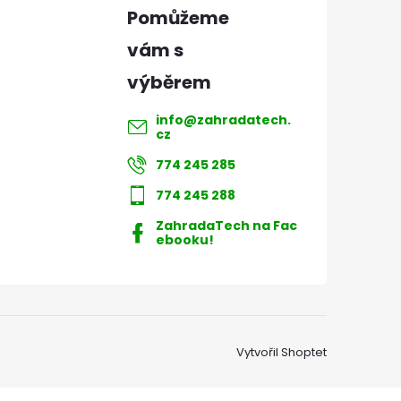
info
@
zahradatech.
cz
774 245 285
774 245 288
ZahradaTech na Fac
ebooku!
Vytvořil Shoptet