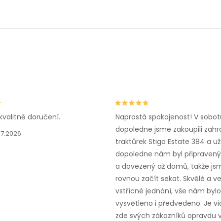
kvalitně doručení.
Naprostá spokojenost! V sobot
dopoledne jsme zakoupili zahr
.7.2026
traktůrek Stiga Estate 384 a už
dopoledne nám byl připravený,
a dovezený až domů, takže js
rovnou začít sekat. Skvělé a v
vstřícné jednání, vše nám bylo
vysvětleno i předvedeno. Je vid
zde svých zákazníků opravdu v