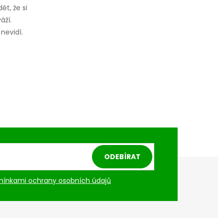
ět, že si
áží.
nevidí.
ODEBÍRAT
ínkami ochrany osobních údajů