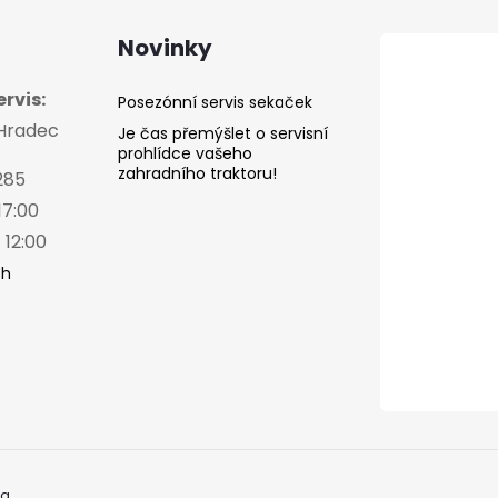
Novinky
rvis:
Posezónní servis sekaček
 Hradec
Je čas přemýšlet o servisní
prohlídce vašeho
zahradního traktoru!
285
17:00
 12:00
ch
a.