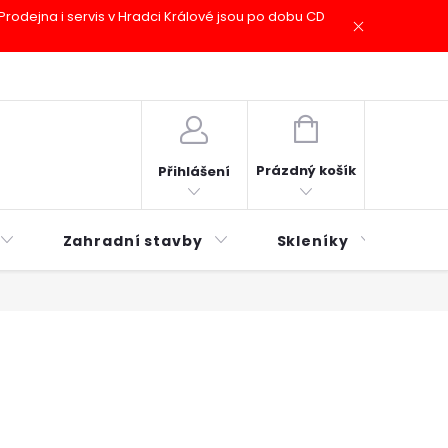
odejna i servis v Hradci Králové jsou po dobu CD
plátky ESSOX
Novinky
NÁKUPNÍ
KOŠÍK
Prázdný košík
Přihlášení
Zahradní stavby
Skleníky
Mu