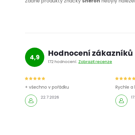
Žádné produkty značky
Sheron
nebyly nalezen
Hodnocení zákazníků
4,9
172 hodnocení
Zobrazit recenze
+ všechno v pořádku
Rychle a 
22.7.2026
17