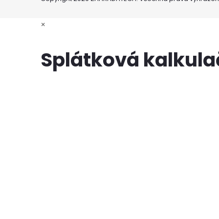
×
Splátková kalkul