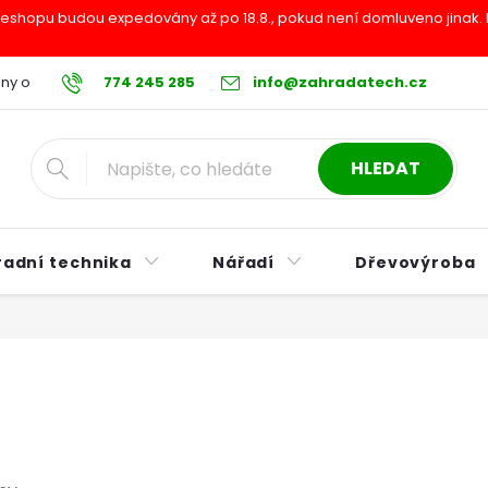
shopu budou expedovány až po 18.8., pokud není domluveno jinak. Pr
ny osobních údajů
774 245 285
Reklamační řád
info@zahradatech.cz
Postup při nákupu na s
HLEDAT
radní technika
Nářadí
Dřevovýroba