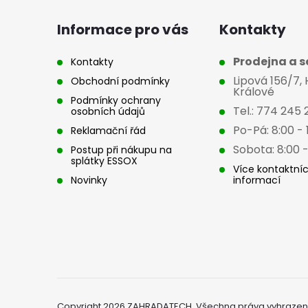
a
Informace pro vás
Kontakty
t
Prodejna a se
Kontakty
Lipová 156/7,
Obchodní podmínky
í
Králové
Podmínky ochrany
Tel.: 774 245 
osobních údajů
Po-Pá: 8:00 - 
Reklamační řád
Sobota: 8:00 -
Postup při nákupu na
splátky ESSOX
Více kontaktní
Novinky
informací
Copyright 2026
ZAHRADATECH
. Všechna práva vyhrazen