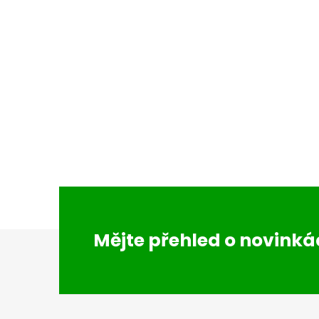
Z
Mějte přehled o novink
á
p