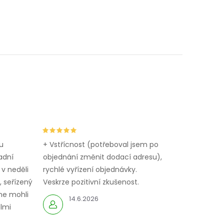
u
+ Vstřícnost (potřeboval jsem po
adní
objednání změnit dodací adresu),
 v neděli
rychlé vyřízení objednávky.
 seřízený
Veskrze pozitivní zkušenost.
me mohli
14.6.2026
elmi