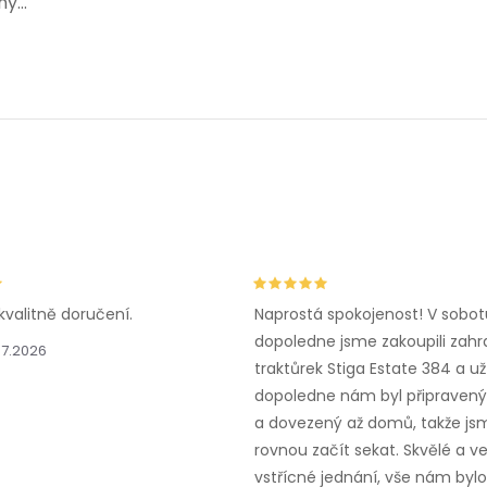
y...
kvalitně doručení.
Naprostá spokojenost! V sobot
dopoledne jsme zakoupili zahr
.7.2026
traktůrek Stiga Estate 384 a už
dopoledne nám byl připravený,
a dovezený až domů, takže js
rovnou začít sekat. Skvělé a v
vstřícné jednání, vše nám bylo