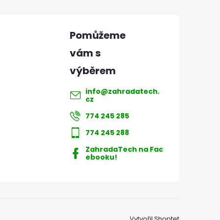
info
@
zahradatech.
cz
774 245 285
774 245 288
ZahradaTech na Fac
ebooku!
Vytvořil Shoptet