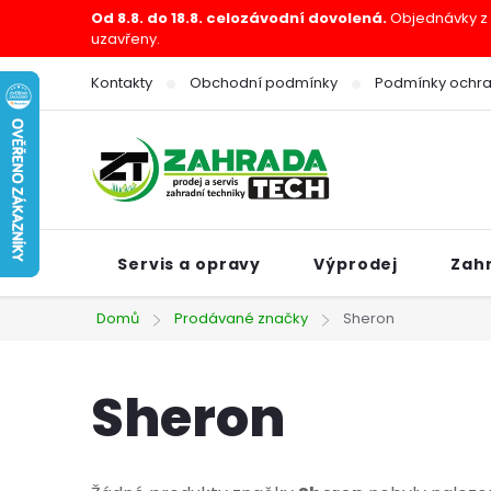
Přejít
Od 8.8. do 18.8. celozávodní dovolená.
Objednávky z e
uzavřeny.
na
obsah
Kontakty
Obchodní podmínky
Podmínky ochra
Servis a opravy
Výprodej
Zah
Domů
Prodávané značky
Sheron
Sheron