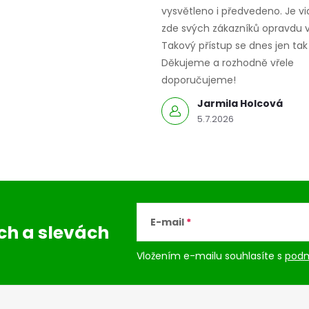
vysvětleno i předvedeno. Je vid
zde svých zákazníků opravdu v
Takový přístup se dnes jen tak 
Děkujeme a rozhodně vřele
doporučujeme!
Jarmila Holcová
5.7.2026
E-mail
ách
a slevách
Vložením e-mailu souhlasíte s
podm