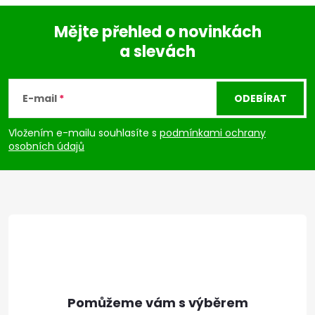
Mějte přehled o novinkách
a slevách
Z
á
E-mail
ODEBÍRAT
p
Vložením e-mailu souhlasíte s
podmínkami ochrany
osobních údajů
a
t
í