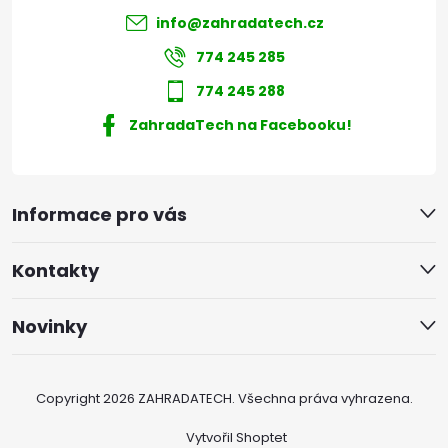
info
@
zahradatech.cz
774 245 285
774 245 288
ZahradaTech na Facebooku!
Informace pro vás
Kontakty
Novinky
Copyright 2026
ZAHRADATECH
. Všechna práva vyhrazena.
Vytvořil Shoptet