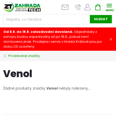
Přejít
NÁKUPNÍ
na
KOŠÍK
obsah
HLEDAT
Od 8.8. do 18.8. celozávodní dovolená.
Objednávky z
eshopu budou expedovány až po 18.8., pokud není
domluveno jinak. Prodejna i servis v Hradci Králové jsou po
dobu CD uzavřeny.
Prodávané značky
Venol
Žádné produkty značky
Venol
nebyly nalezeny...