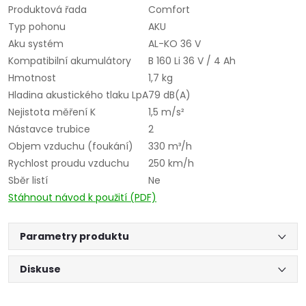
Produktová řada
Comfort
Typ pohonu
AKU
Aku systém
AL-KO 36 V
Kompatibilní akumulátory
B 160 Li 36 V / 4 Ah
Hmotnost
1,7 kg
Hladina akustického tlaku LpA
79 dB(A)
Nejistota měření K
1,5 m/s²
Nástavce trubice
2
Objem vzduchu (foukání)
330 m³/h
Rychlost proudu vzduchu
250 km/h
Sběr listí
Ne
Stáhnout návod k použití (PDF)
Parametry produktu
Diskuse