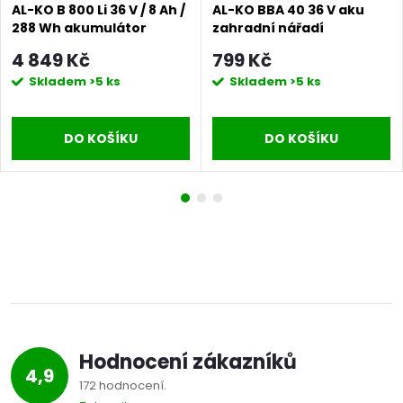
AL-KO B 800 Li 36 V / 8 Ah /
AL-KO BBA 40 36 V aku
288 Wh akumulátor
zahradní nářadí
4 849 Kč
799 Kč
Skladem
>5 ks
Skladem
>5 ks
DO KOŠÍKU
DO KOŠÍKU
Hodnocení zákazníků
4,9
172 hodnocení