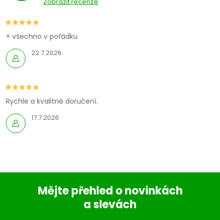
Zobrazit recenze
+ všechno v pořádku
22.7.2026
Rychle a kvalitně doručení.
17.7.2026
Mějte přehled o novinkách
a slevách
Z