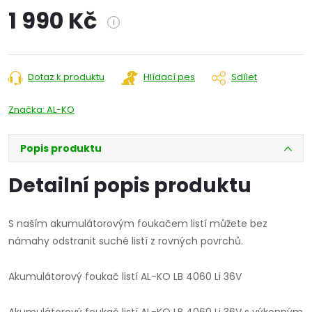
1 990 Kč
i
Měrná
cena:
Dotaz k produktu
Hlídací pes
Sdílet
Značka:
AL-KO
Popis produktu
Detailní popis produktu
S naším akumulátorovým foukačem listí můžete bez
námahy odstranit suché listí z rovných povrchů.
Akumulátorový foukač listí AL-KO LB 4060 Li 36V