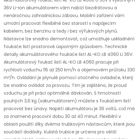
Akumulátorový foukač listí AL-KO LB 4060 Li 36V s výkonným
36V Li-Ion akumulátorem vám nabízí bezdrátovou a
nenáročnou zahradnickou zábavu. Mobilní zařízení vám
umožní pracovat flexibilně bez starostí s napájecím
kabelem, bez benzínu a tedy i bez výfukových plynů.
Nástavce lze snadno demontovat, což umožňuje uskladnění
foukače listí prostorově úsporným způsobem. Technické
detaily akumulátorového foukače listí AL-KO LB 4060 Li 36V:
Akumulátorový foukač listí AL-KO LB 4060 pracuje při
rychlosti vzduchu 115 až 250 km/h a objemovém průtoku 330
m³/h. Ovládání je plynulé pomocí otočného ovladače, který
lze snadno ovládat za provozu. Tím je zajištěno, že proud
vzduchu je při práci optimálně dávkován. S hmotností
pouhých 3,6 kg (sakumulátorem) můžete s foukačem listí
pracovat bez únavy. Napětí akumulátoru je 36 voltů, což má
za znamená pracovní dobu 30 až 40 minut. Flexibilní v
oblasti použití díky dvěma trubkovým nástavcům, které jsou
součástí dodávky. Kulatá trubice je určena pro větší