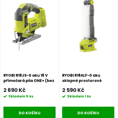
RYOBI R18JS-0 aku 18 V
RYOBI R18ALF-0 aku
přímočará pila ONE+ (bez
sklopné prostorové
baterie a nabíječky)
světlo ONE+ (bez baterie
2 690 Kč
2 590 Kč
a nabíječky)
Skladem
5 ks
Skladem
1 ks
DO KOŠÍKU
DO KOŠÍKU