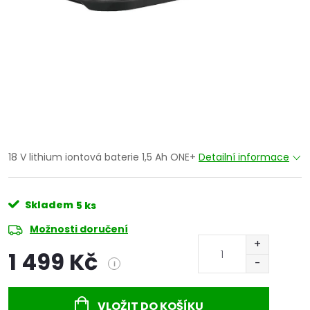
18 V lithium iontová baterie 1,5 Ah ONE+
Detailní informace
Skladem
5 ks
Možnosti doručení
1 499 Kč
i
Měrná
cena:
VLOŽIT DO KOŠÍKU