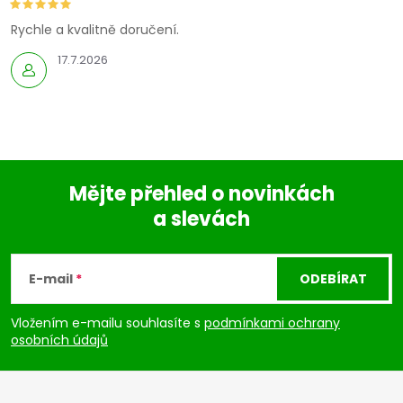
Rychle a kvalitně doručení.
17.7.2026
Mějte přehled o novinkách
a slevách
Z
á
E-mail
ODEBÍRAT
p
Vložením e-mailu souhlasíte s
podmínkami ochrany
osobních údajů
a