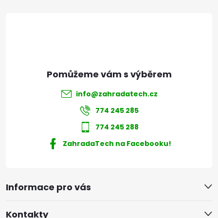
t
í
info
@
zahradatech.cz
774 245 285
774 245 288
ZahradaTech na Facebooku!
Informace pro vás
Kontakty