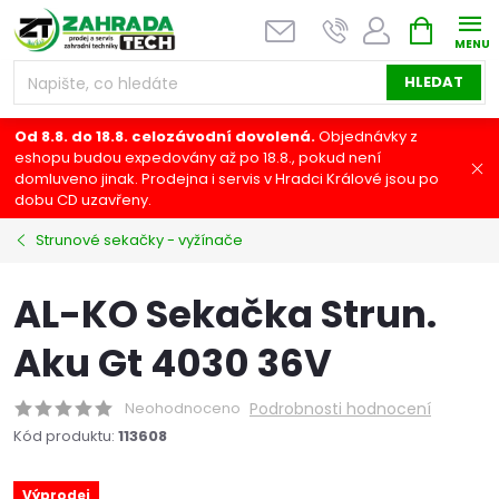
Přejít
NÁKUPNÍ
na
KOŠÍK
obsah
HLEDAT
Od 8.8. do 18.8. celozávodní dovolená.
Objednávky z
eshopu budou expedovány až po 18.8., pokud není
domluveno jinak. Prodejna i servis v Hradci Králové jsou po
dobu CD uzavřeny.
Strunové sekačky - vyžínače
AL-KO Sekačka Strun.
Aku Gt 4030 36V
Neohodnoceno
Podrobnosti hodnocení
Kód produktu:
113608
Výprodej