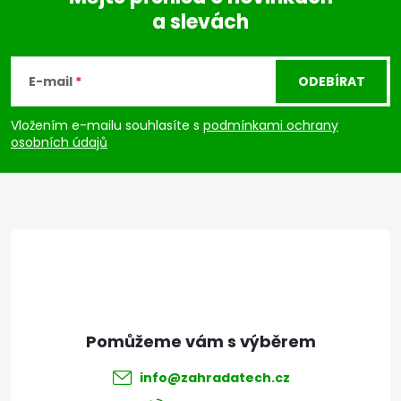
a slevách
Z
á
E-mail
ODEBÍRAT
p
Vložením e-mailu souhlasíte s
podmínkami ochrany
osobních údajů
a
t
í
info
@
zahradatech.cz