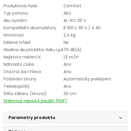
Produktová řada
Comfort
Typ pohonu
AKU
Aku systém
AL-KO 36 V
Kompatibilní akumulátory
B 160 Li 36 V / 4 Ah
Hmotnost
2,4 kg
Dělená hřídel
Ne
Hladina akustického tlaku LpA
70 dB(A)
Nejistota měření K
1,5 m/s²
Náhradní cívka
Ano
Otočná žací hlava
Ano
Podávání struny
Automaticky poklepem
Teleskopický
Ano
Šířka záběru (struna)
30 cm
Stáhnout návod k použití (PDF)
Parametry produktu