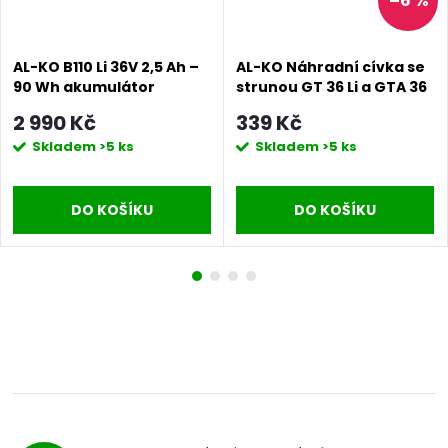
–6 %
AL-KO B110 Li 36V 2,5 Ah –
AL-KO Náhradní cívka se
90 Wh akumulátor
strunou GT 36 Li a GTA 36
Li, GT 4030, GTA 4030 (2
2 990 Kč
339 Kč
ks)
Skladem
>5 ks
Skladem
>5 ks
DO KOŠÍKU
DO KOŠÍKU