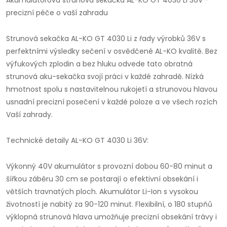
Akumulátorová strunová sekačka AL-KO GT 4030 Li 36V –
precizní péče o vaší zahradu
Strunová sekačka AL-KO GT 4030 Li z řady výrobků 36V s
perfektními výsledky sečení v osvědčené AL-KO kvalitě. Bez
výfukových zplodin a bez hluku odvede tato obratná
strunová aku-sekačka svojí práci v každé zahradě. Nízká
hmotnost spolu s nastavitelnou rukojetí a strunovou hlavou
usnadní precizní posečení v každé poloze a ve všech rozích
Vaší zahrady.
Technické detaily AL-KO GT 4030 Li 36V:
Výkonný 40V akumulátor s provozní dobou 60-80 minut a
šířkou záběru 30 cm se postarají o efektivní obsekání i
větších travnatých ploch. Akumulátor Li-Ion s vysokou
životností je nabitý za 90-120 minut. Flexibilní, o 180 stupňů
výklopná strunová hlava umožňuje precizní obsekání trávy i