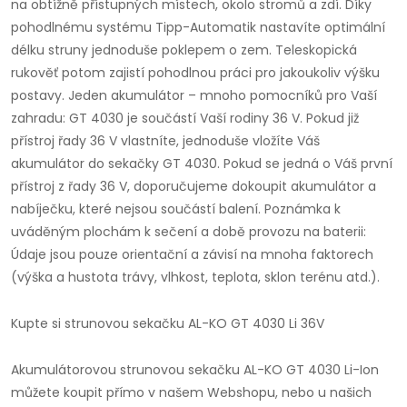
na obtížně přístupných místech, okolo stromů a zdí. Díky
pohodlnému systému Tipp-Automatik nastavíte optimální
délku struny jednoduše poklepem o zem. Teleskopická
rukověť potom zajistí pohodlnou práci pro jakoukoliv výšku
postavy. Jeden akumulátor – mnoho pomocníků pro Vaší
zahradu: GT 4030 je součástí Vaší rodiny 36 V. Pokud již
přístroj řady 36 V vlastníte, jednoduše vložíte Váš
akumulátor do sekačky GT 4030. Pokud se jedná o Váš první
přístroj z řady 36 V, doporučujeme dokoupit akumulátor a
nabíječku, které nejsou součástí balení. Poznámka k
uváděným plochám k sečení a době provozu na baterii:
Údaje jsou pouze orientační a závisí na mnoha faktorech
(výška a hustota trávy, vlhkost, teplota, sklon terénu atd.).
Kupte si strunovou sekačku AL-KO GT 4030 Li 36V
Akumulátorovou strunovou sekačku AL-KO GT 4030 Li-Ion
můžete koupit přímo v našem Webshopu, nebo u našich