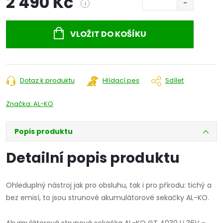
2 490 Kč
i
Měrná
cena:
VLOŽIT DO KOŠÍKU
Dotaz k produktu
Hlídací pes
Sdílet
Značka:
AL-KO
Popis produktu
Detailní popis produktu
Ohleduplný nástroj jak pro obsluhu, tak i pro přírodu: tichý a
bez emisí, to jsou strunové akumulátorové sekačky AL-KO.