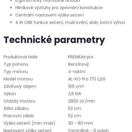
Ergonomicky tvarované držadlo
Hliníkové výztuhy pro zpevnění konstrukce
Centrální nastavení výška sečení
4 IN ONE funkce sečení, mulčování, sběr, boční výhoz
Technické parametry
Produktová řada
PREMIUM pro
Typ pohonu
Benzínový
Typ motoru
4-taktní
Model motoru
AL-KO Pro 170 QSS
Zdvihový objem
166 cm³
Výkon
2,6 kW
Otáčky motoru
2800 ot./min
Šířka záběru
52 cm
Pracovní záběr
52 cm
Výška sečení (min–max)
30 - 80 mm
Nastavení výšky sečení
Centrálně - 6 poloh