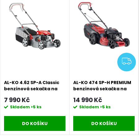
Z
AL-KO 4.62 SP-A Classic
AL-KO 474 SP-H PREMIUM
benzínová sekačka na
benzínová sekačka na
trávu
trávu
7 990 Kč
14 990 Kč
Skladem
>5 ks
Skladem
>5 ks
DO KOŠÍKU
DO KOŠÍKU