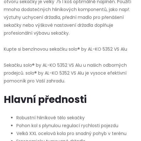
otvoru sekačky je velký 75 l koš optimálně naplněn. Použití
mnoha dodatečných hliníkových komponentů, jako např.
výztuhy uchycení držadla, přední madlo pro přenášení
sekačky nebo výškové nastavení držadla doplňuje
profesionální výbavu sekačky.
Kupte si benzínovou sekačku solo® by AL-KO 5352 VS Alu
Sekačku solo® by AL-KO 5352 VS Alu u našich odborných
prodejců. solo® by AL-KO 5352 VS Alu je vysoce efektivní
pomocník pro Vaší zahradu.
Hlavní přednosti
Robustní hliníkové tělo sekačky
Pohon kol s plynulou regulací rychlosti pojezdu
Velká XXL ocelová kola pro snadný pohyb v terénu