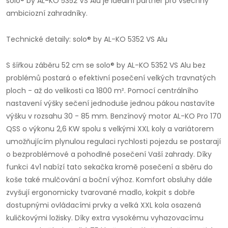
solo® by AL-KO 5352 VS Alu je ideální partner pro všechny
ambiciozní zahradníky.
Technické detaily: solo® by AL-KO 5352 VS Alu
S šířkou záběru 52 cm se solo® by AL-KO 5352 VS Alu bez
problémů postará o efektivní posečení velkých travnatých
ploch - až do velikosti ca 1800 m². Pomocí centrálního
nastavení výšky sečení jednoduše jednou pákou nastavíte
výšku v rozsahu 30 - 85 mm. Benzínový motor AL-KO Pro 170
QSS o výkonu 2,6 KW spolu s velkými XXL koly a variátorem
umožňujícím plynulou regulaci rychlosti pojezdu se postarají
o bezproblémové a pohodlné posečení Vaší zahrady. Díky
funkci 4v1 nabízí tato sekačka kromě posečení a sběru do
koše také mulčování a boční výhoz. Komfort obsluhy dále
zvyšují ergonomicky tvarované madlo, kokpit s dobře
dostupnými ovládacími prvky a velká XXL kola osazená
kuličkovými ložisky. Díky extra vysokému vyhazovacímu