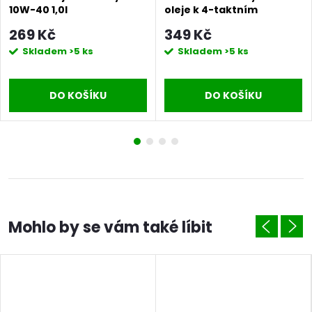
10W-40 1,0l
oleje k 4-taktním
benzínovým motorům
269 Kč
349 Kč
Skladem
>5 ks
Skladem
>5 ks
DO KOŠÍKU
DO KOŠÍKU