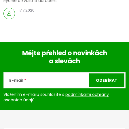
Rychle a kvalitně doručení.
17.7.2026
Mějte přehled o novinkách
a slevách
Z
á
E-mail
ODEBÍRAT
p
Vložením e-mailu souhlasíte s
podmínkami ochrany
osobních údajů
a
t