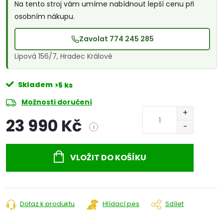
Na tento stroj vám umíme nabídnout lepší cenu při
osobním nákupu.
Zavolat 774 245 285
Lipová 156/7, Hradec Králové
Skladem
>5 ks
Možnosti doručení
23 990 Kč
i
Měrná
cena:
VLOŽIT DO KOŠÍKU
Dotaz k produktu
Hlídací pes
Sdílet