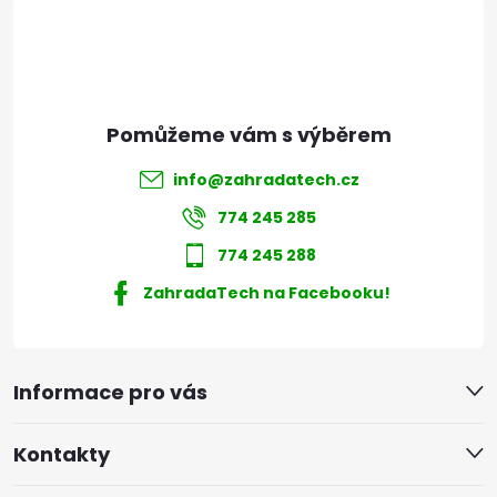
í
info
@
zahradatech.cz
774 245 285
774 245 288
ZahradaTech na Facebooku!
Informace pro vás
Kontakty