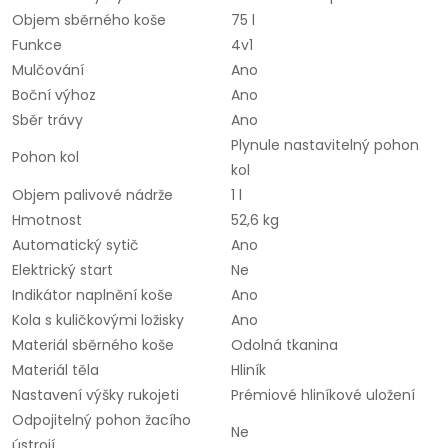
Objem sběrného koše
75 l
Funkce
4v1
Mulčování
Ano
Boční výhoz
Ano
Sběr trávy
Ano
Plynule nastavitelný pohon
Pohon kol
kol
Objem palivové nádrže
1 l
Hmotnost
52,6 kg
Automatický sytič
Ano
Elektrický start
Ne
Indikátor naplnění koše
Ano
Kola s kuličkovými ložisky
Ano
Materiál sběrného koše
Odolná tkanina
Materiál těla
Hliník
Nastavení výšky rukojeti
Prémiové hliníkové uložení
Odpojitelný pohon žacího
Ne
ústrojí