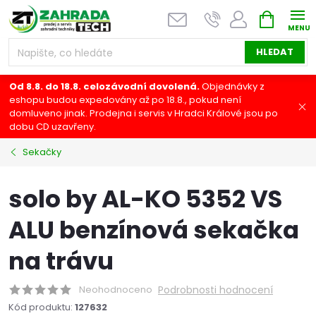
Přejít
NÁKUPNÍ
na
KOŠÍK
obsah
HLEDAT
Od 8.8. do 18.8. celozávodní dovolená.
Objednávky z
eshopu budou expedovány až po 18.8., pokud není
domluveno jinak. Prodejna i servis v Hradci Králové jsou po
dobu CD uzavřeny.
Sekačky
solo by AL-KO 5352 VS
ALU benzínová sekačka
na trávu
Neohodnoceno
Podrobnosti hodnocení
Kód produktu:
127632