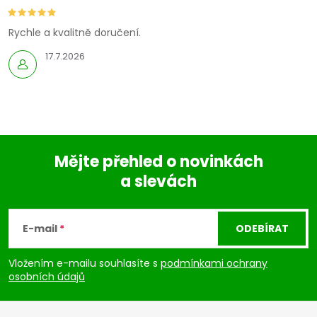
Rychle a kvalitně doručení.
17.7.2026
Mějte přehled o novinkách
a slevách
Z
á
E-mail
ODEBÍRAT
p
Vložením e-mailu souhlasíte s
podmínkami ochrany
osobních údajů
a