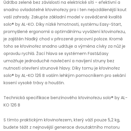
Údržba zeleně bez závislosti na elektrické síti - efektivní a
snadno ovladatelné křovinořezy pro i ten nejvzdálenější kout
vaší zahrady. Zakupte základní model v osvědčené kvalitě
solo® by AL-KO. Díky nízké hmotnosti, systému Easy-Start,
promyšlené ergonomii a optimálnímu vyvážení křovinořezu,
je zajištěn hladký chod v přirozené pracovní poloze. Kromě
toho se křovinořez snadno udržuje a výměna cívky za nůž je
opravdu rychlá. Žací hlava se systémem Fast&Easy
umožňuje jednoduché navlečení a navíjení struny bez
nutnosti otevření strunové hlavy. Díky tomu je křovinořez
solo® by AL-KO 126 B vaším lehkým pomocníkem pro sekání
kosení vysoké trávy a houštin.
Technická specifikace benzínového křovinořezu solo® by AL-
KO 126 B
S tímto praktickým křovinořezem, který váží pouze 5,2 kg,
budete těžit z nejnovější generace dvoutaktního motoru