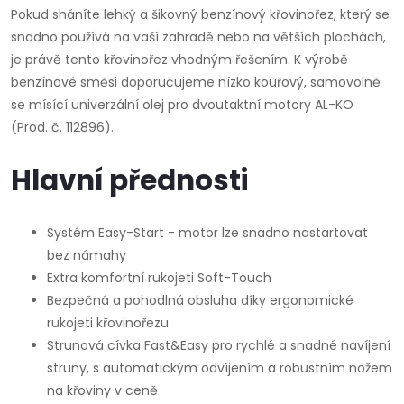
Pokud sháníte lehký a šikovný benzínový křovinořez, který se
snadno používá na vaší zahradě nebo na větších plochách,
je právě tento křovinořez vhodným řešením. K výrobě
benzínové směsi doporučujeme nízko kouřový, samovolně
se mísící univerzální olej pro dvoutaktní motory AL-KO
(Prod. č. 112896).
Hlavní přednosti
Systém Easy-Start - motor lze snadno nastartovat
bez námahy
Extra komfortní rukojeti Soft-Touch
Bezpečná a pohodlná obsluha díky ergonomické
rukojeti křovinořezu
Strunová cívka Fast&Easy pro rychlé a snadné navíjení
struny, s automatickým odvíjením a robustním nožem
na křoviny v ceně