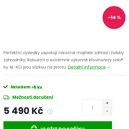
–14 %
Perfektní výsledky uspokojí náročné majitele zahrad i hobby
zahradníky. Robustní a extrémně výkonné křovinořezy solo®
by AL-KO jsou sázkou na jistotu.
Detailní informace
Skladem
>5 ks
Možnosti doručení
5 490 Kč
i
Měrná
cena: