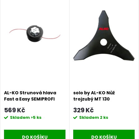
AL-KO Strunová hlava
solo by AL-KO Nůž
Fast a Easy SEMIPROFI
trojzubý MT 130
569 Kč
329 Kč
Skladem
>5 ks
Skladem
2 ks
DO KOŠÍKU
DO KOŠÍKU