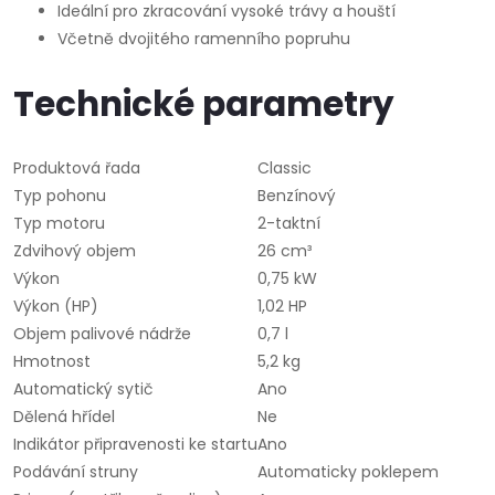
Ideální pro zkracování vysoké trávy a houští
Včetně dvojitého ramenního popruhu
Technické parametry
Produktová řada
Classic
Typ pohonu
Benzínový
Typ motoru
2-taktní
Zdvihový objem
26 cm³
Výkon
0,75 kW
Výkon (HP)
1,02 HP
Objem palivové nádrže
0,7 l
Hmotnost
5,2 kg
Automatický sytič
Ano
Dělená hřídel
Ne
Indikátor připravenosti ke startu
Ano
Podávání struny
Automaticky poklepem