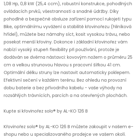
1,08 Hp, 0,8 kW (25,4 ccm), robustní konstrukce, pohodlných
ovládacích prvků, všestrannosti a snadné údržby. Díky
pohodlné a bezpečné obsluze zařízení pomocí rukojeti typu
Bike, optimálnímu vyvážení a stabilitě křovinořezu (hliníková
hřídel), můžete bez námahy síct, kosit vysokou trávu, nebo
posekat menší křoviny. Dokonce i základní křovinořez vám
nabízí vysoký stupeň flexibility při používání, protože je
dodáván se dvěma nástavci: kovovým nožem o průměru 25
cm a velkou strunovou hlavou s pracovní šířkou 41 cm.
Optimální délku struny lze nastavit automaticky poklepem.
Efektivní sečení v každém terénu. Bez ohledu na provozní
dobu baterie a bez přívodního kabelu - vaše výhody na
rozsáhlých trávnících, parcích a na otevřených plochách.
Kupte si křovinořez solo® by AL-KO 126 B
Křovinořez solo® by AL-KO 126 B můžete zakoupit v našem e-
shopu nebo u specializovaného prodejce ve vašem okolí.