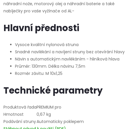
náhradní nože, motorový olej a náhradní baterie a také
nabíječky pro vaše vyžínače od AL-
Hlavní přednosti
Vysoce kvalitní nylonová struna
Snadné navlékání a navíjení struny bez otevírání hlavy
Návin s automatickým navlékáním - hliníková hlava
Průměr: 130mm. Délka návinu 7,5m
Rozměr závitu: M 10x1,25
Technické parametry
Produktová řada
PREMIUM pro
Hmotnost
0,67 kg
Podávání struny
Automaticky poklepem
Stáhnout návod k použití (PDF)