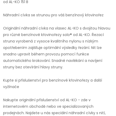
od AL-KO 151 B
Náhradní cívka se strunou pro váš benzínový křovinořez
Originální náhradní cívka na vlasec AL-KO s dvojitou hlavou
pro různé benzínové křovinořezy solo® od AL-KO. Řezací
struna vyrobená z vysoce kvalitního nylonu s nízkým
opotřebením zajišťuje optimální výsledky řezání. Nit lze
snadno upravit během provozu pomocí funkce
automatického krokování. Snadné navlékání a navíjení
struny bez otevírání hlavy struny.
Kupte si příslušenství pro benzínové křovinořezy a další
vyžínače
Nakupte originální příslušenství od AL-KO - zde v
internetovém obchodě nebo ve specializovaných
prodejnách. Najdete u nás speciální náhradní cívky s nití,