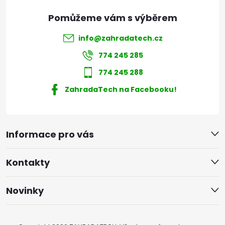
info
@
zahradatech.cz
774 245 285
774 245 288
ZahradaTech na Facebooku!
Informace pro vás
Kontakty
Novinky