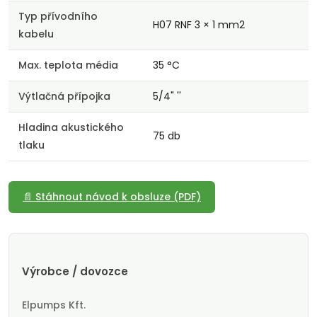
Typ přívodního
H07 RNF 3 × 1 mm2
kabelu
Max. teplota média
35 °C
Výtlačná přípojka
5/4" ''
Hladina akustického
75 db
tlaku
📄 Stáhnout návod k obsluze (PDF)
Výrobce / dovozce
Elpumps Kft.