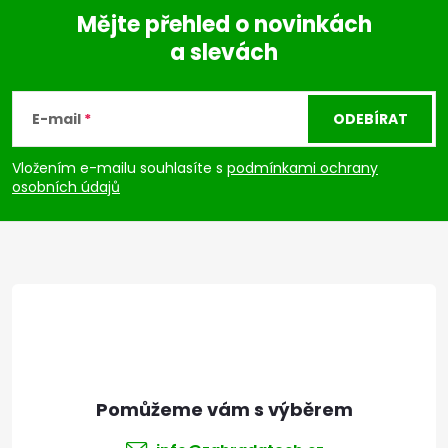
Mějte přehled o novinkách
a slevách
Z
á
E-mail
ODEBÍRAT
p
Vložením e-mailu souhlasíte s
podmínkami ochrany
osobních údajů
a
t
í