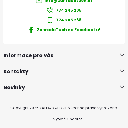
info
@
zahradatech.cz
774 245 285
774 245 288
ZahradaTech na Facebooku!
Informace pro vás
Kontakty
Novinky
Copyright 2026
ZAHRADATECH
. Všechna práva vyhrazena.
Vytvořil Shoptet