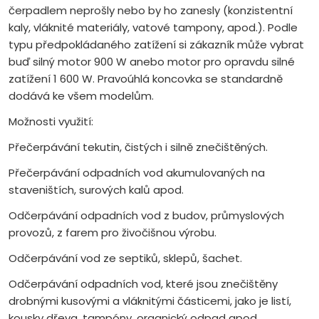
čerpadlem neprošly nebo by ho zanesly (konzistentní
kaly, vláknité materiály, vatové tampony, apod.). Podle
typu předpokládaného zatížení si zákazník může vybrat
buď silný motor 900 W anebo motor pro opravdu silné
zatížení 1 600 W. Pravoúhlá koncovka se standardně
dodává ke všem modelům.
Možnosti využití:
Přečerpávání tekutin, čistých i silně znečištěných.
Přečerpávání odpadních vod akumulovaných na
staveništích, surových kalů apod.
Odčerpávání odpadních vod z budov, průmyslových
provozů, z farem pro živočišnou výrobu.
Odčerpávání vod ze septiků, sklepů, šachet.
Odčerpávání odpadních vod, které jsou znečištěny
drobnými kusovými a vláknitými částicemi, jako je listí,
kousky dřeva, tampóny, organický odpad apod.