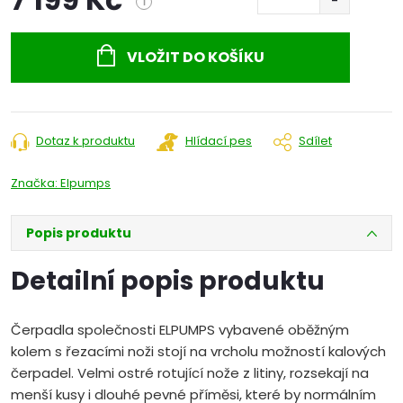
i
Měrná
cena:
VLOŽIT DO KOŠÍKU
Dotaz k produktu
Hlídací pes
Sdílet
Značka:
Elpumps
Popis produktu
Detailní popis produktu
Čerpadla společnosti ELPUMPS vybavené oběžným
kolem s řezacími noži stojí na vrcholu možností kalových
čerpadel. Velmi ostré rotující nože z litiny, rozsekají na
menší kusy i dlouhé pevné příměsi, které by normálním