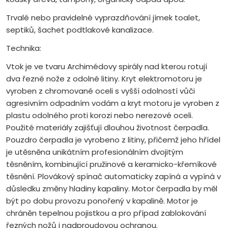
Trvalé nebo pravidelné vyprazdňování jímek toalet,
septiků, šachet podtlakové kanalizace.
Technika:
Vtok je ve tvaru Archimédovy spirály nad kterou rotují
dva řezné nože z odolné litiny. Kryt elektromotoru je
vyroben z chromované oceli s vyšší odolností vůči
agresivním odpadním vodám a kryt motoru je vyroben z
plastu odolného proti korozi nebo nerezové oceli.
Použité materiály zajišťují dlouhou životnost čerpadla.
Pouzdro čerpadla je vyrobeno z litiny, přičemž jeho hřídel
je utěsněna unikátním profesionálním dvojitým
těsněním, kombinující pružinové a keramicko-křemíkové
těsnění. Plovákový spínač automaticky zapíná a vypíná v
důsledku změny hladiny kapaliny. Motor čerpadla by měl
být po dobu provozu ponořený v kapalině. Motor je
chráněn tepelnou pojistkou a pro případ zablokování
řezných nožů i nadproudovou ochranou.