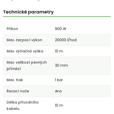
Technické parametry
Příkon
900 W
Max. čerpací výkon
20000 l/hod
Max. výtlačná výška
10 m
Max. velikost pevných
30 mm
příměsí
Max. tlak
1 bar
Řezací nože
Ano
Délka přívodního
10 m
kabelu