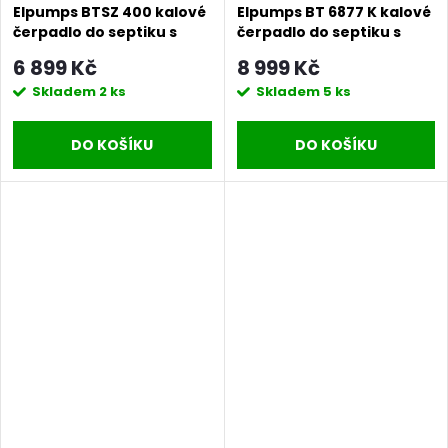
Elpumps BTSZ 400 kalové
Elpumps BT 6877 K kalové
čerpadlo do septiku s
čerpadlo do septiku s
volným průtokem
oběžným kolem
6 899 Kč
8 999 Kč
Skladem
2 ks
Skladem
5 ks
DO KOŠÍKU
DO KOŠÍKU