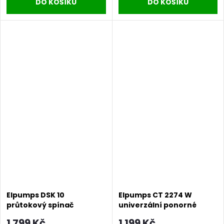
DO KOŠÍKU
DO KOŠÍKU
Elpumps DSK 10
Elpumps CT 2274 W
průtokový spínač
univerzální ponorné
(hydrokontrola)
čerpadlo
1 799 Kč
1 199 Kč