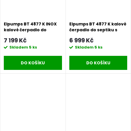
Elpumps BT 4877 K INOX
Elpumps BT 4877 K kalové
kalové čerpadlo do
čerpadlo do septiku s
septiku s oběžným kolem
oběžným kolem
7 199 Kč
6 999 Kč
Skladem
5 ks
Skladem
5 ks
DO KOŠÍKU
DO KOŠÍKU