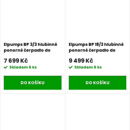
Elpumps BP 3/3 hlubinné
Elpumps BP 18/3 hlubinné
ponorné čerpadlo do
ponorné čerpadlo do
studní a vrtů
studní a vrtů
7 699 Kč
9 499 Kč
Skladem
5 ks
Skladem
5 ks
DO KOŠÍKU
DO KOŠÍKU