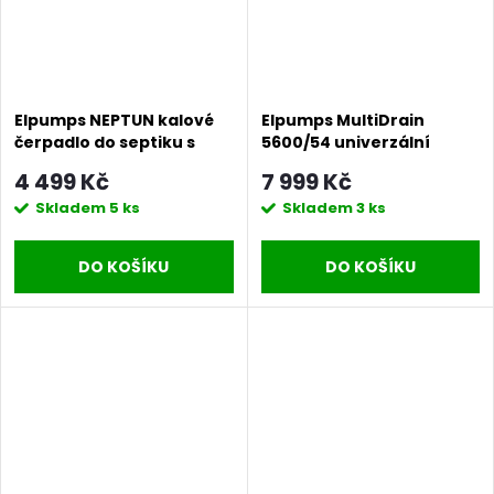
Elpumps NEPTUN kalové
Elpumps MultiDrain
čerpadlo do septiku s
5600/54 univerzální
volným průtokem
ponorné čerpadlo
4 499 Kč
7 999 Kč
Skladem
5 ks
Skladem
3 ks
DO KOŠÍKU
DO KOŠÍKU