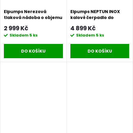
Elpumps Nerezová
Elpumps NEPTUN INOX
tlaková nádoba o objemu
kalové čerpadlo do
25 litrů INOX
septiku s volným
2 999 Kč
4 899 Kč
průtokem
Skladem
5 ks
Skladem
5 ks
DO KOŠÍKU
DO KOŠÍKU