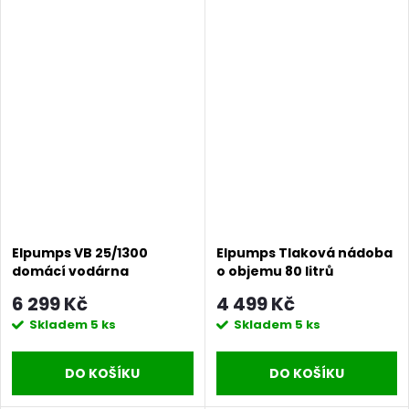
Elpumps VB 25/1300
Elpumps Tlaková nádoba
domácí vodárna
o objemu 80 litrů
6 299 Kč
4 499 Kč
Skladem
5 ks
Skladem
5 ks
DO KOŠÍKU
DO KOŠÍKU