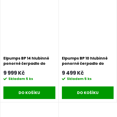
Elpumps BP 14 hlubinné
Elpumps BP 10 hlubinné
ponorné čerpadlo do
ponorné čerpadlo do
studní a vrtů
studní a vrtů
9 999 Kč
9 499 Kč
Skladem
5 ks
Skladem
5 ks
DO KOŠÍKU
DO KOŠÍKU