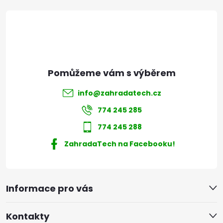
t
í
info
@
zahradatech.cz
774 245 285
774 245 288
ZahradaTech na Facebooku!
Informace pro vás
Kontakty