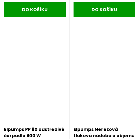
DO KOŠÍKU
DO KOŠÍKU
Elpumps PP 80 odstředivé
Elpumps Nerezová
čerpadlo 900 W
tlaková nádoba o objemu