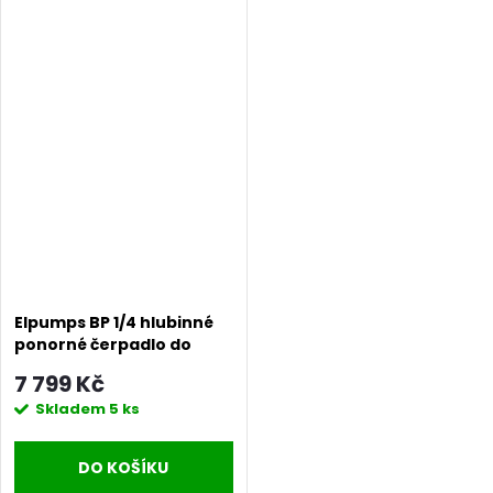
Elpumps BP 1/4 hlubinné
ponorné čerpadlo do
studní a vrtů
7 799 Kč
Skladem
5 ks
DO KOŠÍKU