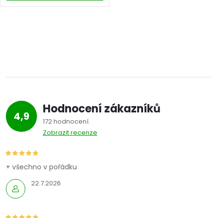
O
v
l
á
Hodnocení zákazníků
d
4,9
172 hodnocení
a
Zobrazit recenze
c
í
+ všechno v pořádku
22.7.2026
p
r