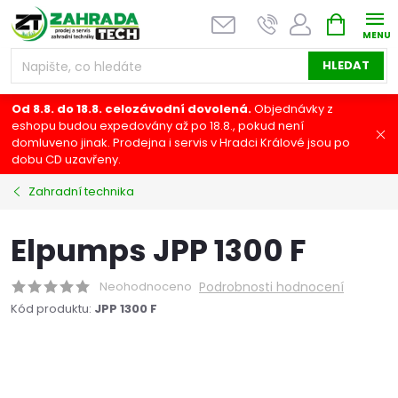
Přejít
NÁKUPNÍ
na
KOŠÍK
obsah
HLEDAT
Od 8.8. do 18.8. celozávodní dovolená.
Objednávky z
eshopu budou expedovány až po 18.8., pokud není
domluveno jinak. Prodejna i servis v Hradci Králové jsou po
dobu CD uzavřeny.
Zahradní technika
Elpumps JPP 1300 F
Neohodnoceno
Podrobnosti hodnocení
Kód produktu:
JPP 1300 F