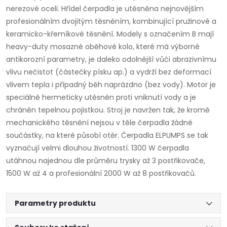
nerezové oceli. Hřídel čerpadla je utěsněna nejnovějším
profesionálním dvojitým těsněním, kombinující pružinové a
keramicko-křemíkové těsnění. Modely s označením B mají
heavy-duty mosazné oběhové kolo, které má výborné
antikorozní parametry, je daleko odolnější vůči abrazivnímu
vlivu nečistot (částečky písku ap.) a vydrží bez deformací
vlivem tepla i případný běh naprázdno (bez vody). Motor je
speciálně hermeticky utěsněn proti vniknutí vody a je
chráněn tepelnou pojistkou. Stroj je navržen tak, že kromě
mechanického těsnění nejsou v těle čerpadla žádné
součástky, na které působí otěr. Čerpadla ELPUMPS se tak
vyznačují velmi dlouhou životností. 1300 W čerpadla
utáhnou najednou dle průměru trysky až 3 postřikovače,
1500 W až 4 a profesionální 2000 W až 8 postřikovačů.
Parametry produktu