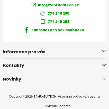
info
@
zahradatech.cz
774 245 285
774 245 288
ZahradaTech na Facebooku!
Informace pro vás
Kontakty
Novinky
Copyright 2026
ZAHRADATECH
. Všechna práva vyhrazena.
Vytvořil Shoptet