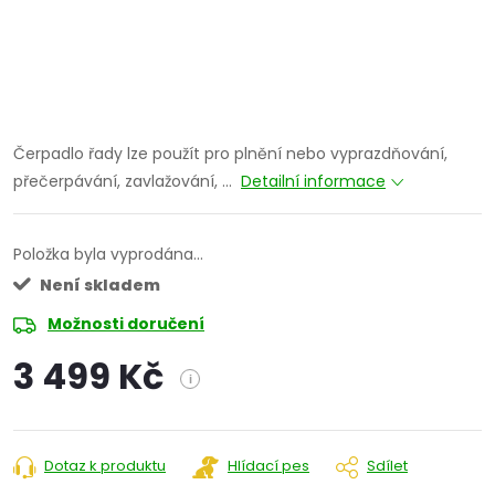
Čerpadlo řady lze použít pro plnění nebo vyprazdňování,
přečerpávání, zavlažování, ...
Detailní informace
Položka byla vyprodána…
Není skladem
Možnosti doručení
3 499 Kč
i
Měrná
cena:
Dotaz k produktu
Hlídací pes
Sdílet