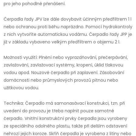
pro jeho pohodlné přenášení.
Čerpadla řady JPV lze dále dovybavit účinným předfiltrem 1 l
nebo ochranou proti běhu naprázdno. Pomocí hydrokontroly
z nich vytvoříte automatickou vodárnu. Čerpadlo řady JPP je
již v základu vybaveno velkým předfiltrem o objemu 2 l.
Možnosti využití: Plnění nebo vyprazdňování, přečerpávání,
zavlažování, zavlažovací systémy, kropení, úklid tlakovou
vodou apod. Nouzové čerpadlo při zaplavení. Zásobování
domácnosti nebo průmyslových provozů pitnou nebo
užitkovou vodou.
Technika: Čerpadlo má samonasávací konstrukci, tzn. při
uvedení do provozu je třeba naplnit pouze samotné
čerpadlo. Vnitřní konstrukční prvky čerpadla jsou vyrobeny
ze speciálního odolného plastu, takže při delším odstavení
nehrozí jejich koroze. Skříň čerpadla je vyrobena z litiny nebo