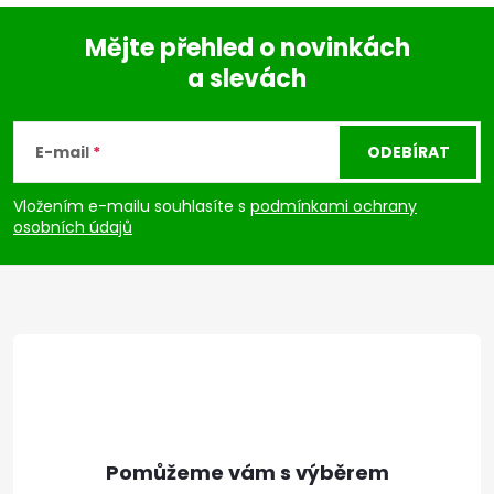
Mějte přehled o novinkách
a slevách
Z
á
E-mail
ODEBÍRAT
p
Vložením e-mailu souhlasíte s
podmínkami ochrany
osobních údajů
a
t
í