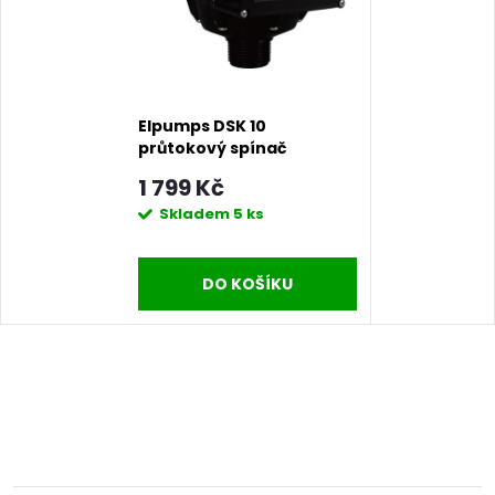
Elpumps DSK 10
průtokový spínač
(hydrokontrola)
1 799 Kč
Skladem
5 ks
DO KOŠÍKU