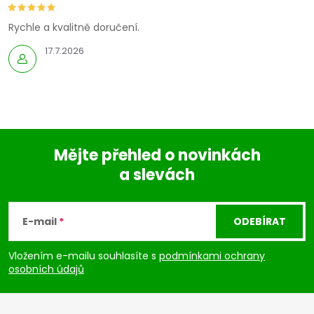
Rychle a kvalitně doručení.
17.7.2026
Mějte přehled o novinkách
a slevách
Z
á
E-mail
ODEBÍRAT
p
Vložením e-mailu souhlasíte s
podmínkami ochrany
osobních údajů
a