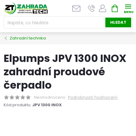
Přejít
NÁKUPNÍ
na
KOŠÍK
obsah
HLEDAT
Zahradní technika
Elpumps JPV 1300 INOX
zahradní proudové
čerpadlo
Neohodnoceno
Podrobnosti hodnocení
Kód produktu:
JPV 1300 INOX