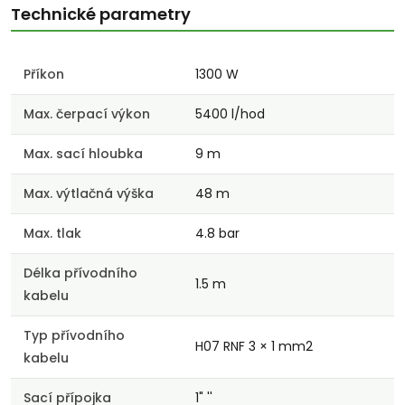
Technické parametry
Příkon
1300 W
Max. čerpací výkon
5400 l/hod
Max. sací hloubka
9 m
Max. výtlačná výška
48 m
Max. tlak
4.8 bar
Délka přívodního
1.5 m
kabelu
Typ přívodního
H07 RNF 3 × 1 mm2
kabelu
Sací přípojka
1" ''