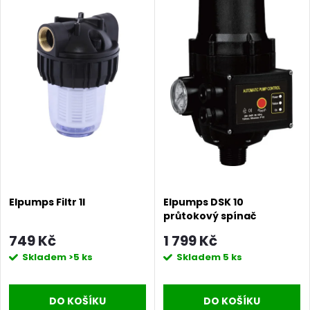
Elpumps Filtr 1l
Elpumps DSK 10
průtokový spínač
(hydrokontrola)
749 Kč
1 799 Kč
Skladem
>5 ks
Skladem
5 ks
DO KOŠÍKU
DO KOŠÍKU