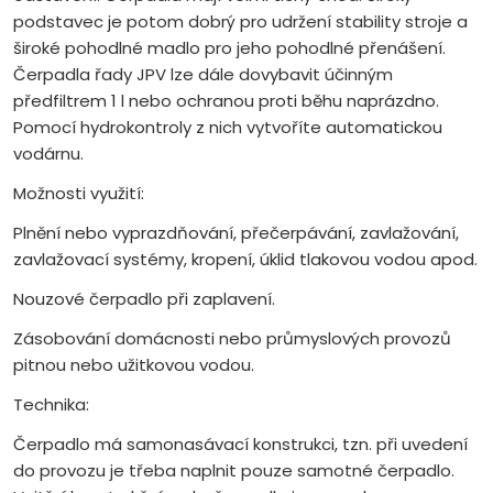
podstavec je potom dobrý pro udržení stability stroje a
široké pohodlné madlo pro jeho pohodlné přenášení.
Čerpadla řady JPV lze dále dovybavit účinným
předfiltrem 1 l nebo ochranou proti běhu naprázdno.
Pomocí hydrokontroly z nich vytvoříte automatickou
vodárnu.
Možnosti využití:
Plnění nebo vyprazdňování, přečerpávání, zavlažování,
zavlažovací systémy, kropení, úklid tlakovou vodou apod.
Nouzové čerpadlo při zaplavení.
Zásobování domácnosti nebo průmyslových provozů
pitnou nebo užitkovou vodou.
Technika:
Čerpadlo má samonasávací konstrukci, tzn. při uvedení
do provozu je třeba naplnit pouze samotné čerpadlo.