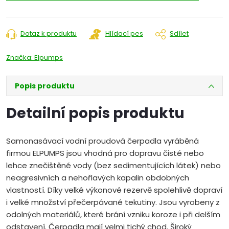
Dotaz k produktu
Hlídací pes
Sdílet
Značka:
Elpumps
Popis produktu
Detailní popis produktu
Samonasávací vodní proudová čerpadla vyráběná
firmou ELPUMPS jsou vhodná pro dopravu čisté nebo
lehce znečištěné vody (bez sedimentujících látek) nebo
neagresivních a nehořlavých kapalin obdobných
vlastností. Díky velké výkonové rezervě spolehlivě dopraví
i velké množství přečerpávané tekutiny. Jsou vyrobeny z
odolných materiálů, které brání vzniku koroze i při delším
odstavení. Čerpadla mají velmi tichý chod. Široký