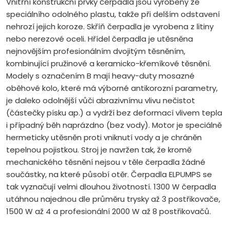
Vnitřní konstrukční prvky čerpadla jsou vyrobeny ze
speciálního odolného plastu, takže při delším odstavení
nehrozí jejich koroze. Skříň čerpadla je vyrobena z litiny
nebo nerezové oceli. Hřídel čerpadla je utěsněna
nejnovějším profesionálním dvojitým těsněním,
kombinující pružinové a keramicko-křemíkové těsnění.
Modely s označením B mají heavy-duty mosazné
oběhové kolo, které má výborné antikorozní parametry,
je daleko odolnější vůči abrazivnímu vlivu nečistot
(částečky písku ap.) a vydrží bez deformací vlivem tepla
i případný běh naprázdno (bez vody). Motor je speciálně
hermeticky utěsněn proti vniknutí vody a je chráněn
tepelnou pojistkou. Stroj je navržen tak, že kromě
mechanického těsnění nejsou v těle čerpadla žádné
součástky, na které působí otěr. Čerpadla ELPUMPS se
tak vyznačují velmi dlouhou životností. 1300 W čerpadla
utáhnou najednou dle průměru trysky až 3 postřikovače,
1500 W až 4 a profesionální 2000 W až 8 postřikovačů.