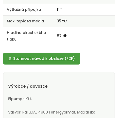
Výtlačná přípojka
1" ''
Max. teplota média
35 °C
Hladina akustického
87 db
tlaku
📄 Stáhnout návod k obsluze (PDF)
Výrobce / dovozce
Elpumps Kft.
Vasvári Pál u.65, 4900 Fehérgyarmat, Maďarsko