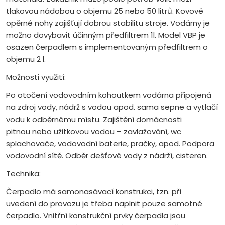
tlakovou nádobou o objemu 25 nebo 50 litrů. Kovové
opěrné nohy zajišťují dobrou stabilitu stroje. Vodárny je
možno dovybavit účinným předfiltrem 1l. Model VBP je
osazen čerpadlem s implementovaným předfiltrem o
objemu 2 l.
Možnosti využití:
Po otočení vodovodním kohoutkem vodárna připojená
na zdroj vody, nádrž s vodou apod. sama sepne a vytlačí
vodu k odběrnému místu. Zajištění domácnosti
pitnou nebo užitkovou vodou – zavlažování, wc
splachovače, vodovodní baterie, pračky, apod. Podpora
vodovodní sítě. Odběr dešťové vody z nádrží, cisteren.
Technika:
Čerpadlo má samonasávací konstrukci, tzn. při
uvedení do provozu je třeba naplnit pouze samotné
čerpadlo. Vnitřní konstrukční prvky čerpadla jsou