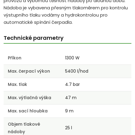
provozu a výbornou těsnost nádoby po dlouhou dobu.
Nádoba je vybavena přesným tlakoměrem pro kontrolu
výstupního tlaku vodárny a hydrokontrolou pro
automatické spínání čerpadla.
Technické parametry
Příkon
1300 W
Max. čerpací výkon
5400 l/hod
Max. tlak
4.7 bar
Max. výtlačná výška
47 m
Max. sací hloubka
9 m
Objem tlakové
25 l
nádoby