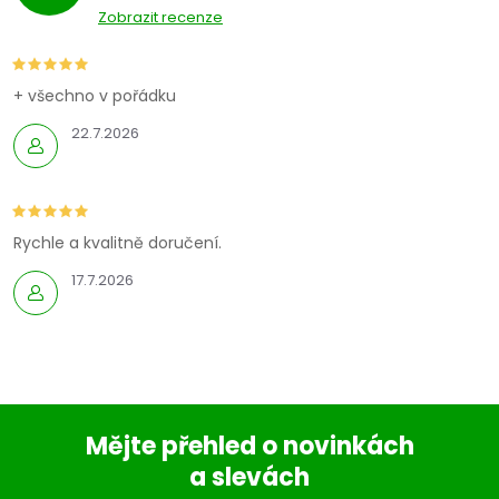
Zobrazit recenze
+ všechno v pořádku
22.7.2026
Rychle a kvalitně doručení.
17.7.2026
Mějte přehled o novinkách
a slevách
Z