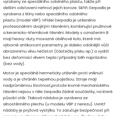
vyrobeny ze speciálního odolného plastu, takže při
delším odstavení nehrozí jejich koroze. Skříň čerpadla je
vyrobena z litiny nebo speciálního odolného
plastu (model VBP). Hřídel čerpadla je utěsněna
profesionálním dvojitým těsněním, kombinující pružinové
a keramicko-křemíkové těsnění. Modely s označením B
mají heavy-duty mosazné oběhové kolo, které má
výborné antikorozní parametry, je daleko odolnější vůči
abrazivnímu vlivu nečistot (částečky písku ap.) a vydrží
bez deformací vlivem tepla i případný běh naprázdno
(bez vody).
Motor je speciálně hermeticky utěsněn proti vniknutí
vody a je chráněn tepelnou pojistkou. Stroje mají
nadprůměrnou životnost,protože kromě mechanického
těsnění nejsou v těle čerpadla žádné součástky, na které
působí otěr. Tlaková nádoba je vyrobena ze
silnostěnného plechu (u modelu VBP z nerezu). Uvnitř
nádoby je pryžová vystýlka. To zaručuje bezpečnost při