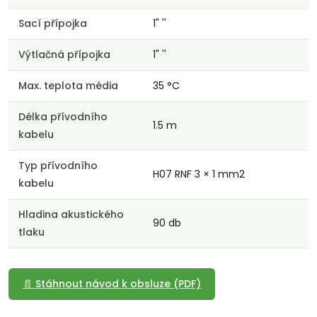
Sací přípojka
1" ''
Výtlačná přípojka
1" ''
Max. teplota média
35 °C
Délka přívodního
1.5 m
kabelu
Typ přívodního
H07 RNF 3 × 1 mm2
kabelu
Hladina akustického
90 db
tlaku
📄 Stáhnout návod k obsluze (PDF)