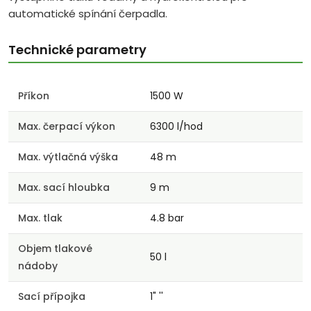
automatické spínání čerpadla.
Technické parametry
Příkon
1500 W
Max. čerpací výkon
6300 l/hod
Max. výtlačná výška
48 m
Max. sací hloubka
9 m
Max. tlak
4.8 bar
Objem tlakové
50 l
nádoby
Sací přípojka
1" ''