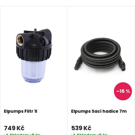
–16 %
Elpumps Filtr 1l
Elpumps Sací hadice 7m
749 Kč
539 Kč