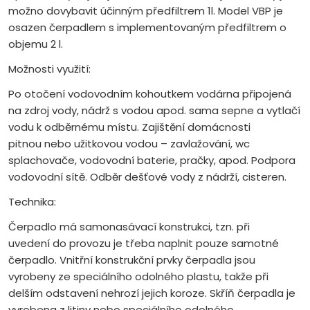
možno dovybavit účinným předfiltrem 1l. Model VBP je
osazen čerpadlem s implementovaným předfiltrem o
objemu 2 l.
Možnosti využití:
Po otočení vodovodním kohoutkem vodárna připojená
na zdroj vody, nádrž s vodou apod. sama sepne a vytlačí
vodu k odběrnému místu. Zajištění domácnosti
pitnou nebo užitkovou vodou – zavlažování, wc
splachovače, vodovodní baterie, pračky, apod. Podpora
vodovodní sítě. Odběr dešťové vody z nádrží, cisteren.
Technika:
Čerpadlo má samonasávací konstrukci, tzn. při
uvedení do provozu je třeba naplnit pouze samotné
čerpadlo. Vnitřní konstrukční prvky čerpadla jsou
vyrobeny ze speciálního odolného plastu, takže při
delším odstavení nehrozí jejich koroze. Skříň čerpadla je
vyrobena z litiny nebo speciálního odolného