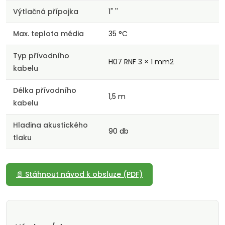
Výtlačná přípojka
1" ''
Max. teplota média
35 °C
Typ přívodního
H07 RNF 3 × 1 mm2
kabelu
Délka přívodního
1,5 m
kabelu
Hladina akustického
90 db
tlaku
📄 Stáhnout návod k obsluze (PDF)