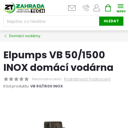
Přejít
NÁKUPNÍ
na
KOŠÍK
obsah
HLEDAT
Domácí vodárny
Elpumps VB 50/1500
INOX domácí vodárna
Neohodnoceno
Podrobnosti hodnocení
Kód produktu:
VB 50/1500 INOX