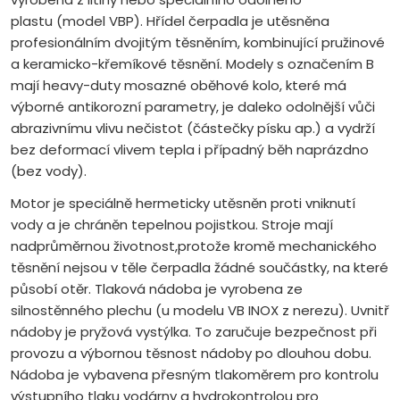
plastu (model VBP). Hřídel čerpadla je utěsněna
profesionálním dvojitým těsněním, kombinující pružinové
a keramicko-křemíkové těsnění. Modely s označením B
mají heavy-duty mosazné oběhové kolo, které má
výborné antikorozní parametry, je daleko odolnější vůči
abrazivnímu vlivu nečistot (částečky písku ap.) a vydrží
bez deformací vlivem tepla i případný běh naprázdno
(bez vody).
Motor je speciálně hermeticky utěsněn proti vniknutí
vody a je chráněn tepelnou pojistkou. Stroje mají
nadprůměrnou životnost,protože kromě mechanického
těsnění nejsou v těle čerpadla žádné součástky, na které
působí otěr. Tlaková nádoba je vyrobena ze
silnostěnného plechu (u modelu VB INOX z nerezu). Uvnitř
nádoby je pryžová vystýlka. To zaručuje bezpečnost při
provozu a výbornou těsnost nádoby po dlouhou dobu.
Nádoba je vybavena přesným tlakoměrem pro kontrolu
výstupního tlaku vodárny a hydrokontrolou pro