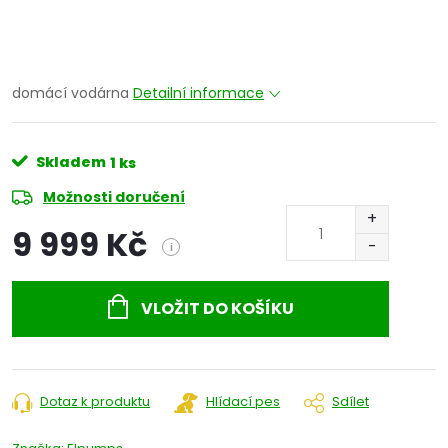
domácí vodárna
Detailní informace
Skladem
1 ks
Možnosti doručení
9 999 Kč
i
Měrná
cena:
VLOŽIT DO KOŠÍKU
Dotaz k produktu
Hlídací pes
Sdílet