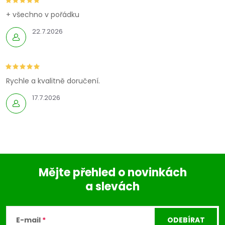
+ všechno v pořádku
22.7.2026
Rychle a kvalitně doručení.
17.7.2026
Mějte přehled o novinkách
a slevách
Z
á
E-mail
ODEBÍRAT