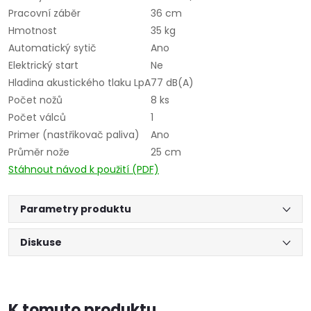
Pracovní záběr
36 cm
Hmotnost
35 kg
Automatický sytič
Ano
Elektrický start
Ne
Hladina akustického tlaku LpA
77 dB(A)
Počet nožů
8 ks
Počet válců
1
Primer (nastřikovač paliva)
Ano
Průměr nože
25 cm
Stáhnout návod k použití (PDF)
Parametry produktu
Diskuse
K tomuto produktu