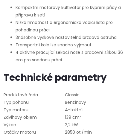
Kompaktní motorový kultivátor pro kypření půdy a
přípravu k setí
Nízká hmotnost a ergonomická vodicí lišta pro
pohodlnou práci
3násobně výškově nastavitelná brzdová ostruha
Transportní kolo lze snadno vyjmout
4 aktivně pracující sekací nože s pracovní šířkou 36
cm pro snadnou práci
Technické parametry
Produktová řada
Classic
Typ pohonu
Benzínový
Typ motoru
4-taktní
Zdvihový objem
139 cm³
Výkon
2,2 kW
Otáčky motoru
2850 ot./min