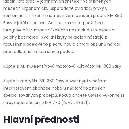
Ideální pro práci v jemném držení těla i ve stísněných
místech. Ergonomicky uspořádané ovládací prvky v
kombinaci s nízkou hmotností vám usnadní práci s MH 360
Easy v jakékoli poloze. Cestou na místo použití lze
integrované transportní kolečko nastavit do transportní
polohy bez nářadí. Kvalitní kryty sekacích nástrojů z
robustního ocelového plechu navíc chrání obsluhu nářadí
před odletujícími kameny a půdou.
Kupte si AL-KO Benzínový motorový kultivátor MH 360 Easy
Kupte si motyčku MH 360 Easy power nyní v našem
internetovém obchodě nebo u některého z našich
specializovaných prodejců. Pokud chcete větší a výkonnější
stroj, doporučujeme MH 770 (č. výr. 113971).
Hlavní přednosti