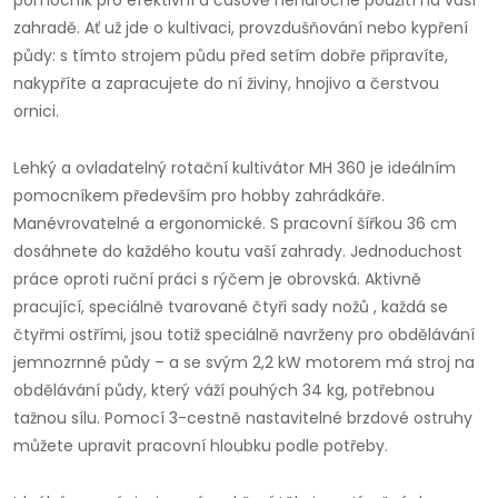
pomocník pro efektivní a časově nenáročné použití na vaší
zahradě. Ať už jde o kultivaci, provzdušňování nebo kypření
půdy: s tímto strojem půdu před setím dobře připravíte,
nakypříte a zapracujete do ní živiny, hnojivo a čerstvou
ornici.
Lehký a ovladatelný rotační kultivátor MH 360 je ideálním
pomocníkem především pro hobby zahrádkáře.
Manévrovatelné a ergonomické. S pracovní šířkou 36 cm
dosáhnete do každého koutu vaší zahrady. Jednoduchost
práce oproti ruční práci s rýčem je obrovská. Aktivně
pracující, speciálně tvarované čtyři sady nožů , každá se
čtyřmi ostřími, jsou totiž speciálně navrženy pro obdělávání
jemnozrnné půdy – a se svým 2,2 kW motorem má stroj na
obdělávání půdy, který váží pouhých 34 kg, potřebnou
tažnou sílu. Pomocí 3-cestně nastavitelné brzdové ostruhy
můžete upravit pracovní hloubku podle potřeby.