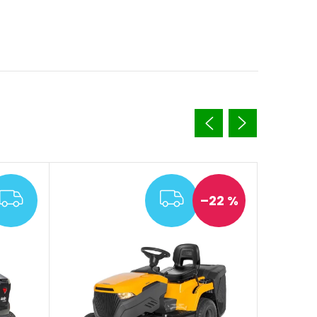
ZDARMA
ZDARMA
–22 %