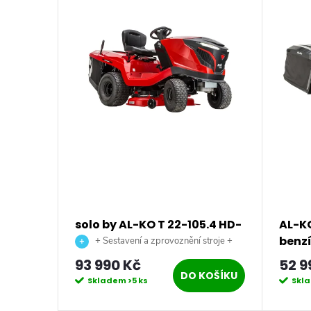
5.4
solo by AL-KO T 22-105.4 HD-
AL-KO
A V2 Premium benzínový
benzí
troje +
+ Sestavení a zprovoznění stroje +
raktor
zahradní traktor
doprava až na vaši zahradu.
93 990 Kč
52 9
KOŠÍKU
DO KOŠÍKU
Skladem
>5 ks
Skl