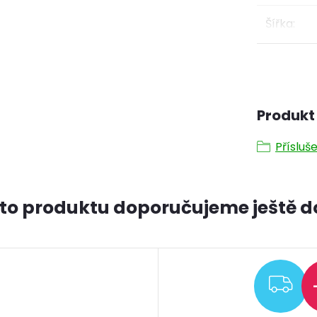
Šířka
:
Produkt 
Přísluš
to produktu doporučujeme ještě d
ZD