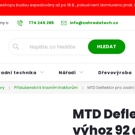
shopu budou expedovány až po 18.8., pokud není domluveno jinak. Pr
ny osobních údajů
774 245 285
Reklamační řád
info@zahradatech.cz
Postup při nákupu na s
HLEDAT
radní technika
Nářadí
Dřevovýroba
ory
Příslušenství k travním traktorům
MTD Deflektor pro zadní
MTD Defle
výhoz 92 