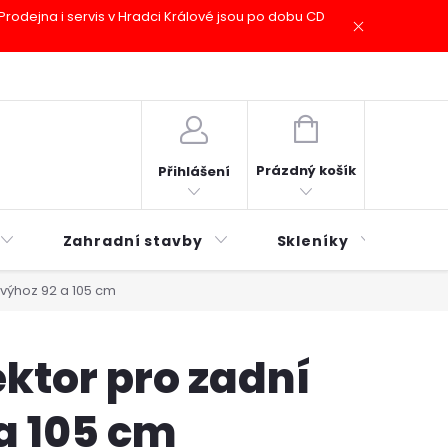
odejna i servis v Hradci Králové jsou po dobu CD
plátky ESSOX
Novinky
NÁKUPNÍ
KOŠÍK
Prázdný košík
Přihlášení
Zahradní stavby
Skleníky
Mu
 výhoz 92 a 105 cm
ktor pro zadní
a 105 cm