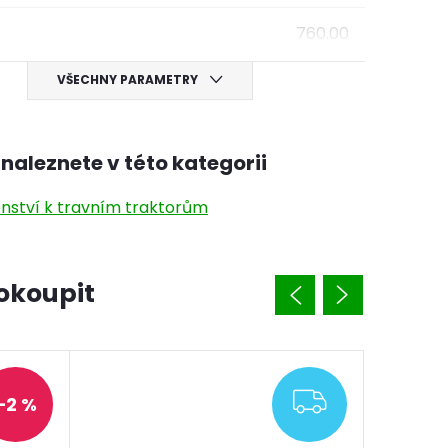
760.00
VŠECHNY PARAMETRY
naleznete v této kategorii
enství k travním traktorům
okoupit
ARMA
ZDARMA
–2 %