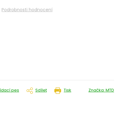
Podrobnosti hodnocení
lídací pes
Sdílet
Tisk
Značka:
MTD