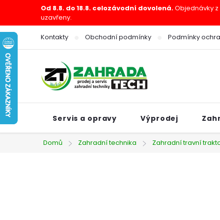
Přejít
Od 8.8. do 18.8. celozávodní dovolená.
Objednávky z e
uzavřeny.
na
obsah
Kontakty
Obchodní podmínky
Podmínky ochra
Servis a opravy
Výprodej
Zah
Domů
Zahradní technika
Zahradní travní trakt