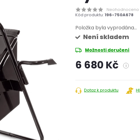
Neohodnoceno
Kód produktu:
196-750A678
Položka byla vyprodána…
Není skladem
Možnosti doručení
6 680 Kč
i
Měrná
cena:
Dotaz k produktu
H