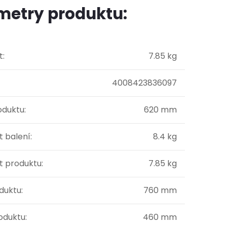
metry produktu:
t
:
7.85 kg
4008423836097
oduktu
:
620 mm
 balení
:
8.4 kg
 produktu
:
7.85 kg
oduktu
:
760 mm
oduktu
:
460 mm