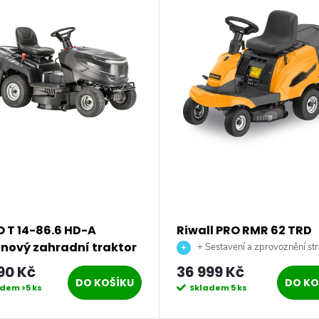
 T 14-86.6 HD-A
Riwall PRO RMR 62 TRD
nový zahradní traktor
travní rider 62 cm se 
+ Sestavení a zprovoznění str
výhozem a mechanick
doprava až na vaši zahradu.
90 Kč
36 999 Kč
převodovkou
DO KOŠÍKU
DO KO
adem
>5 ks
Skladem
5 ks