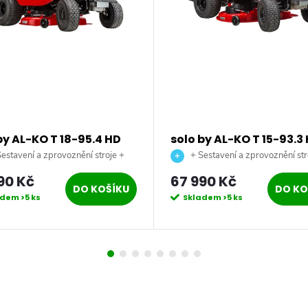
by AL-KO T 18-95.4 HD
solo by AL-KO T 15-93.3
remium benzínový
Comfort benzínový
estavení a zprovoznění stroje +
+ Sestavení a zprovoznění str
dní traktor
zahradní traktor
 až na vaši zahradu.
doprava až na vaši zahradu.
90 Kč
67 990 Kč
DO KOŠÍKU
DO KO
adem
>5 ks
Skladem
>5 ks