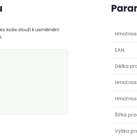
u
Para
ez koše slouží k usměrnění
Hmotnos
.
EAN
:
Délka pr
Hmotnost
Hmotnost
Šířka pr
Výška pr